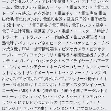
ー / デジタルカメラ / テレビ受像機 / テレビデオ / テレビゲ
ーム / 電気あんか / 電気カーペット / 電気スタンド / 電気ス
トーブ（赤熱式、遠赤外線） / 電気ポット / 電気毛布 電気
掛敷毛 電気ひざかけ / 電撃殺虫器 / 電磁調理器 / 電子蚊取
り 液体 マット / 電子辞書 / 電子手帳 / 電子レンジ / 電卓 -
電子卓上計算機 / 電動歯ブラシ / 電話 / トースター / 時計 /
ドライヤー / トランシーバー (無線機) / 生ごみ処理機 / 白
熱電球 / パソコン / パネルヒーター / ハロゲンヒーター / パ
ン焼き機 / PDA - 携帯情報端末 / ビデオカメラ / ビデオテ
ープレコーダ / ファクシミリ / 複写機 / 布団乾燥機 / プラズ
マディスプレイ / プロジェクタ / ヘアドライヤー / ヘアーア
イロン / ホームシアター / ホームベーカリー / ホットカーペ
ット / ホットサンドメーカー / ホットプレート / ポンプ 風
呂水ポンプ 水道ポンプ 揚水ポンプ / マッサージ椅子 / ミキ
サー (調理器具) / ミニコンポ / ミニディスクプレイヤー/レ
コーダー (MD) / ミル（粉砕器） / 餅つき器 / ヨーグルトメ
ーカー / ラジオ / ラジカセ - ラジオカセット / ラテカセ -
ラジカセにテレビがついたもの（ここでいう「ラテ」と
は"ラジオとテレビ"の事） / ランタン / リアプロジェクショ