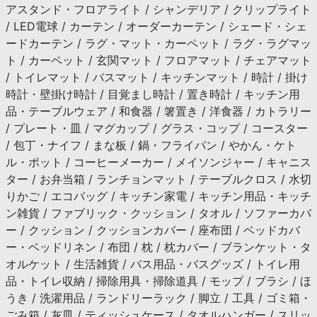
アスタンド・フロアライト / シャンデリア / クリップライト
/ LED電球 / カーテン / オーダーカーテン / シェード・シェ
ードカーテン / ラグ・マット・カーペット / ラグ・ラグマッ
ト / カーペット / 玄関マット / フロアマット / チェアマット
/ トイレマット / バスマット / キッチンマット / 時計 / 掛け
時計・壁掛け時計 / 目覚まし時計 / 置き時計 / キッチン用
品・テーブルウェア / 和食器 / 箸置き / 洋食器 / カトラリー
/ プレート・皿 / マグカップ / グラス・コップ / コースター
/ 包丁・ナイフ / まな板 / 鍋・フライパン / やかん・ケト
ル・ポット / コーヒーメーカー / メイソンジャー / キャニス
ター / お弁当箱 / ランチョンマット / テーブルクロス / 水切
りかご / エコバッグ / キッチン家電 / キッチン用品・キッチ
ン雑貨 / ファブリック・クッション / タオル / ソファーカバ
ー / クッション / クッションカバー / 座布団 / ベッドカバ
ー・ベッドリネン / 布団 / 枕 / 枕カバー / ブランケット・タ
オルケット / 生活雑貨 / バス用品・バスグッズ / トイレ用
品・トイレ収納 / 掃除用具・掃除道具 / モップ / ブラシ / ほ
うき / 洗濯用品 / ランドリーラック / 脚立 / 工具 / ゴミ箱・
ごみ箱 / 灰皿 / ティッシュケース / タオルハンガー / スリッ