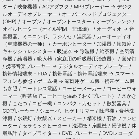
ター / 映像機器 / ACアダプタ / MP3プレーヤー → デジタ
ルオーディオプレーヤー / オーバーヘッドプロジェクター
(OHP) / オーブン / オーブントースター / オーブンレンジ /
オイルヒーター（オイル密閉、非燃焼） / オーディオ → 音
響機器、ミニコンポ、ラジカセ / 温風器 / カーオーディオ
（車載機器の一種） / カーボンヒーター / 加湿器 / 換気扇 /
キャッシュレジスター / 吸湿器 → 除湿機 / 給茶機 / 空気清
浄機 / 給湯器 / 吸入器（家庭用の呼吸器用治療器） / 蛍光灯
/ 携帯音楽プレーヤー → デジタルオーディオプレーヤー /
携帯情報端末 - PDA / 携帯電話 - 携帯電話端末 → スマート
フォンも参照 / ゲーム機 → 家庭用ゲーム機・携帯ゲーム機
も参照 / コードレス電話 / コーヒーメーカー / コーヒーウォ
ーマー（喫茶店でコーヒーを温めておくプレート） / 氷かき
機 / こたつ / コピー機 / コンパクトカセット / 散髪器具 /
CDプレーヤー / シェーバ、ヒゲトリマー / 除湿機 / 食器洗
浄機 / 水銀灯 / 炊飯器 / スピーカー / 精米機 / 石油ファンヒ
ーター / セラミックヒーター / 洗濯機 / 扇風機 / 掃除機 / 体
脂肪計 / タイプライター / DVDプレーヤー / DVDレコーダ