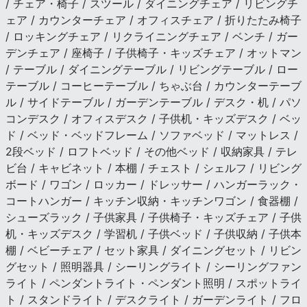
/ チェア・椅子 / スツール / ダイニングチェア / リビングチ
ェア / カウンターチェア / オフィスチェア / 折りたたみ椅子
/ ロッキングチェア / リクライニングチェア / ベンチ / ガー
デンチェア / 座椅子 / 子供椅子・キッズチェア / オットマン
/ テーブル / ダイニングテーブル / リビングテーブル / ロー
テーブル / コーヒーテーブル / ちゃぶ台 / カウンターテーブ
ル / サイドテーブル / ガーデンテーブル / デスク・机 / パソ
コンデスク / オフィスデスク / 子供机・キッズデスク / ベッ
ド / ベッド・ベッドフレーム / ソファベッド / マットレス /
2段ベッド / ロフトベッド / その他ベッド / 収納家具 / テレ
ビ台 / キャビネット / 本棚 / チェスト / シェルフ / リビング
ボード / ワゴン / ロッカー / ドレッサー / ハンガーラック・
コートハンガー / キッチン収納・キッチンワゴン / 食器棚 /
シューズラック / 子供家具 / 子供椅子・キッズチェア / 子供
机・キッズデスク / 学習机 / 子供ベッド / 子供収納 / 子供本
棚 / ベビーチェア / セット家具 / ダイニングセット / リビン
グセット / 照明器具 / シーリングライト / シーリングファン
ライト / ペンダントライト・ペンダント照明 / スポットライ
ト / スタンドライト / デスクライト / ガーデンライト / フロ