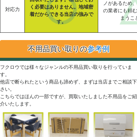
ノがあるため
く必要はありません。地域密
対応力
の業者にも頼
着だからできる当店の強みで
まうこ
す。
不用品買い取りの
参考例
フクロウでは様々なジャンルの不用品買い取りを行っていま
す。
他店で断られたという商品も諦めず、まずは当店までご相談下
さい。
こちらではほんの一部ですが、買取いたしました不用品をご紹
介いたします。