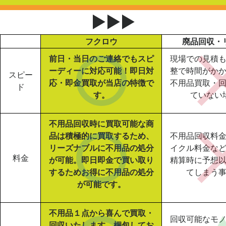
▶▶▶
フクロウ
廃品回収・
前日・当日のご連絡でもスピ
現場での見積
ーディーに対応可能！即日対
整で時間がか
スピー
応・即金買取が当店の特徴で
不用品買取・
ド
す。
ていない
不用品回収時に買取可能な商
品は積極的に買取するため、
不用品回収料
リーズナブルに不用品の処分
イクル料金な
料金
が可能。即日即金で買い取り
精算時に予想
するためお得に不用品の処分
てしまう
が可能です。
不用品１点から喜んで買取・
回収可能なモ
回収いたします。梱包してお