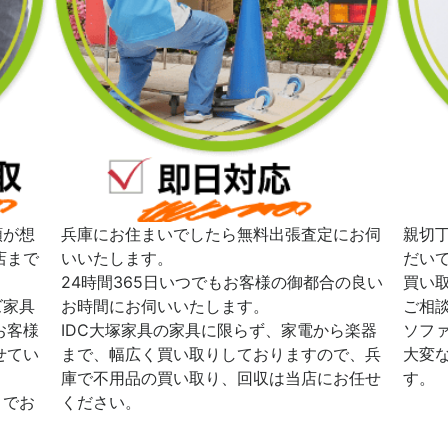
額が想
兵庫にお住まいでしたら無料出張査定にお伺
親切
店まで
いいたします。
だい
24時間365日いつでもお客様の御都合の良い
買い
ズ家具
お時間にお伺いいたします。
ご相
お客様
IDC大塚家具の家具に限らず、家電から楽器
ソフ
せてい
まで、幅広く買い取りしておりますので、兵
大変
庫で不用品の買い取り、回収は当店にお任せ
す。
までお
ください。