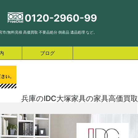
0120-2960-99
市/無料見積 高価買取 不要品処分 倒産品 遺品処理 など。
内
ブログ
兵庫のIDC大塚家具の家具高価買取