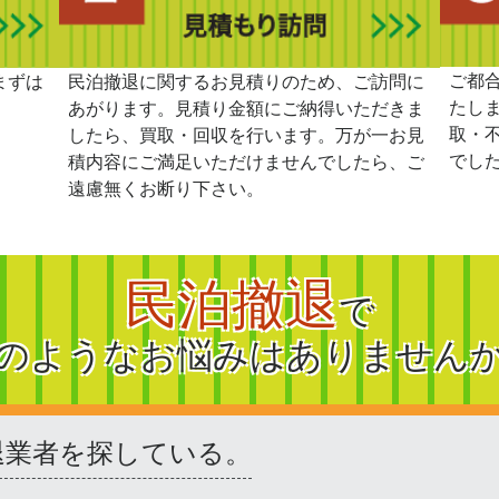
ご都
まずは
民泊撤退に関するお見積りのため、ご訪問に
たし
あがります。見積り金額にご納得いただきま
取・
したら、買取・回収を行います。万が一お見
でし
積内容にご満足いただけませんでしたら、ご
遠慮無くお断り下さい。
民泊撤退
で
のようなお悩みはありません
退業者を探している。