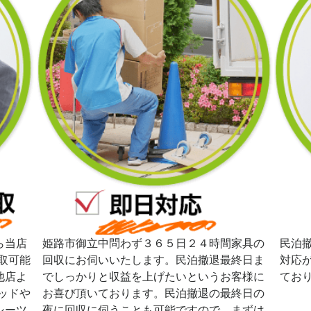
ら当店
姫路市御立中問わず３６５日２４時間家具の
民泊
取可能
回収にお伺いいたします。民泊撤退最終日ま
対応
他店よ
でしっかりと収益を上げたいというお客様に
てお
ッドや
お喜び頂いております。民泊撤退の最終日の
シーツ
夜に回収に伺うことも可能ですので、まずは