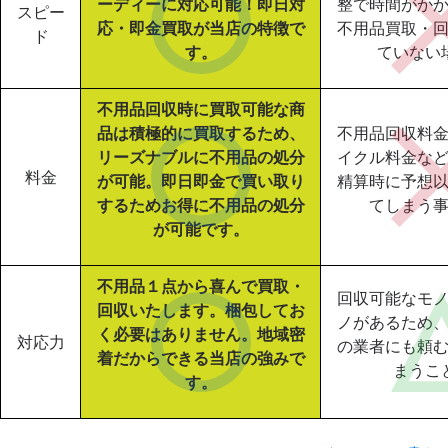
ーディーに対応可能！即日対
整で時間がか
スピー
応・即金買取が当店の特徴で
不用品買取・
ド
す。
ていない
不用品回収時に買取可能な商
品は積極的に買取するため、
不用品回収料
リーズナブルに不用品の処分
イクル料金な
料金
が可能。即日即金で買い取り
精算時に予想
するためお得に不用品の処分
てしまう
が可能です。
不用品１点から喜んで買取・
回収可能なモ
回収いたします。梱包してお
ノがあるため
く必要はありません。地域密
対応力
の業者にも頼
着だからできる当店の強みで
まうこ
す。