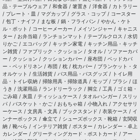
品・テーブルウェア / 和食器 / 箸置き / 洋食器 / カトラリー
/ プレート・皿 / マグカップ / グラス・コップ / コースター
/ 包丁・ナイフ / まな板 / 鍋・フライパン / やかん・ケト
ル・ポット / コーヒーメーカー / メイソンジャー / キャニス
ター / お弁当箱 / ランチョンマット / テーブルクロス / 水切
りかご / エコバッグ / キッチン家電 / キッチン用品・キッチ
ン雑貨 / ファブリック・クッション / タオル / ソファーカバ
ー / クッション / クッションカバー / 座布団 / ベッドカバ
ー・ベッドリネン / 布団 / 枕 / 枕カバー / ブランケット・タ
オルケット / 生活雑貨 / バス用品・バスグッズ / トイレ用
品・トイレ収納 / 掃除用具・掃除道具 / モップ / ブラシ / ほ
うき / 洗濯用品 / ランドリーラック / 脚立 / 工具 / ゴミ箱・
ごみ箱 / 灰皿 / ティッシュケース / タオルハンガー / スリッ
パ / バスケット・かご / おもちゃ箱 / 小物入れ / アクセサリ
ーケース / 文房具・文具 / ブックスタンド / 衣装ケース / イ
ンナーボックス / 傘立て / シューズボックス・靴箱 / 玄関収
納 / 靴べら / インテリア雑貨 / ポスター / カレンダー・卓上
カレンダー / グリーティングカード・ポストカード / アー