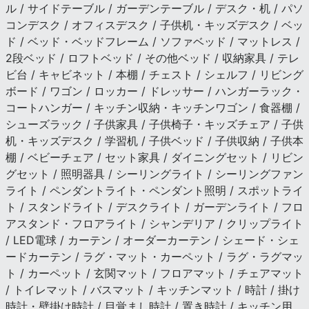
ル / サイドテーブル / ガーデンテーブル / デスク・机 / パソ
コンデスク / オフィスデスク / 子供机・キッズデスク / ベッ
ド / ベッド・ベッドフレーム / ソファベッド / マットレス /
2段ベッド / ロフトベッド / その他ベッド / 収納家具 / テレ
ビ台 / キャビネット / 本棚 / チェスト / シェルフ / リビング
ボード / ワゴン / ロッカー / ドレッサー / ハンガーラック・
コートハンガー / キッチン収納・キッチンワゴン / 食器棚 /
シューズラック / 子供家具 / 子供椅子・キッズチェア / 子供
机・キッズデスク / 学習机 / 子供ベッド / 子供収納 / 子供本
棚 / ベビーチェア / セット家具 / ダイニングセット / リビン
グセット / 照明器具 / シーリングライト / シーリングファン
ライト / ペンダントライト・ペンダント照明 / スポットライ
ト / スタンドライト / デスクライト / ガーデンライト / フロ
アスタンド・フロアライト / シャンデリア / クリップライト
/ LED電球 / カーテン / オーダーカーテン / シェード・シェ
ードカーテン / ラグ・マット・カーペット / ラグ・ラグマッ
ト / カーペット / 玄関マット / フロアマット / チェアマット
/ トイレマット / バスマット / キッチンマット / 時計 / 掛け
時計・壁掛け時計 / 目覚まし時計 / 置き時計 / キッチン用