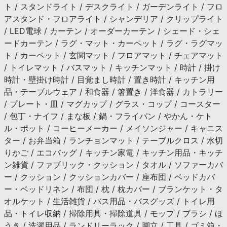
ト / スタンドライト / デスクライト / ガーデンライト / フロ
アスタンド・フロアライト / シャンデリア / クリップライト
/ LED電球 / カーテン / オーダーカーテン / シェード・シェ
ードカーテン / ラグ・マット・カーペット / ラグ・ラグマッ
ト / カーペット / 玄関マット / フロアマット / チェアマット
/ トイレマット / バスマット / キッチンマット / 時計 / 掛け
時計・壁掛け時計 / 目覚まし時計 / 置き時計 / キッチン用
品・テーブルウェア / 和食器 / 箸置き / 洋食器 / カトラリー
/ プレート・皿 / マグカップ / グラス・コップ / コースター
/ 包丁・ナイフ / まな板 / 鍋・フライパン / やかん・ケト
ル・ポット / コーヒーメーカー / メイソンジャー / キャニス
ター / お弁当箱 / ランチョンマット / テーブルクロス / 水切
りかご / エコバッグ / キッチン家電 / キッチン用品・キッチ
ン雑貨 / ファブリック・クッション / タオル / ソファーカバ
ー / クッション / クッションカバー / 座布団 / ベッドカバ
ー・ベッドリネン / 布団 / 枕 / 枕カバー / ブランケット・タ
オルケット / 生活雑貨 / バス用品・バスグッズ / トイレ用
品・トイレ収納 / 掃除用具・掃除道具 / モップ / ブラシ / ほ
うき / 洗濯用品 / ランドリーラック / 脚立 / 工具 / ゴミ箱・