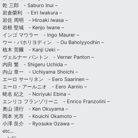
乾 三郎 - Saburo Inui –
岩倉榮利 - Eiri Iwakura –
岩佐 周明 - Hiroaki Iwasa –
岩根 堅城 - Kenjo Iwane –
インゴ マウラー - Ingo Maurer –
ウー・バホリヨディン - Ou Baholyyodhin –
植木 莞爾 - Kanji Ueki –
ヴェルナー パントン - Verner Panton –
内田 繁 - Shigeru Uchida –
内山 章一 - Uchiyama Shoichi –
エーロ サーリネン - Eero Saarinen –
エーロ・アールニオ - Eero Aarnio –
蛯名 紀之 - Noriyuki Ebina –
エンリコ フランゾリーニ - Enrico Franzolini –
奥山 清行 - Ken Okuyama –
岡本 光市 - Kouichi Okamoto –
小澤 良介 - Ryosuke Ozawa –
etc…