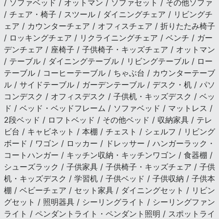
/ ソファベッド / オットマン / ソファセット / その他ソファ
/ チェア・椅子 / スツール / ダイニングチェア / リビングチ
ェア / カウンターチェア / オフィスチェア / 折りたたみ椅子
/ ロッキングチェア / リクライニングチェア / ベンチ / ガー
デンチェア / 座椅子 / 子供椅子・キッズチェア / オットマン
/ テーブル / ダイニングテーブル / リビングテーブル / ロー
テーブル / コーヒーテーブル / ちゃぶ台 / カウンターテーブ
ル / サイドテーブル / ガーデンテーブル / デスク・机 / パソ
コンデスク / オフィスデスク / 子供机・キッズデスク / ベッ
ド / ベッド・ベッドフレーム / ソファベッド / マットレス /
2段ベッド / ロフトベッド / その他ベッド / 収納家具 / テレ
ビ台 / キャビネット / 本棚 / チェスト / シェルフ / リビング
ボード / ワゴン / ロッカー / ドレッサー / ハンガーラック・
コートハンガー / キッチン収納・キッチンワゴン / 食器棚 /
シューズラック / 子供家具 / 子供椅子・キッズチェア / 子供
机・キッズデスク / 学習机 / 子供ベッド / 子供収納 / 子供本
棚 / ベビーチェア / セット家具 / ダイニングセット / リビン
グセット / 照明器具 / シーリングライト / シーリングファン
ライト / ペンダントライト・ペンダント照明 / スポットライ