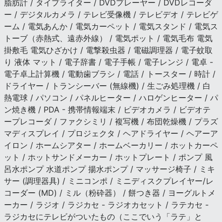
脂肪計 / タイプライター / DVDプレーヤー / DVDレコーダ
ー / デジタルカメラ / テレビ受像機 / テレビデオ / テレビゲ
ーム / 電気あんか / 電気カーペット / 電気スタンド / 電気ス
トーブ（赤熱式、遠赤外線） / 電気ポット / 電気毛布 電気
掛敷毛 電気ひざかけ / 電撃殺虫器 / 電磁調理器 / 電子蚊取
り 液体 マット / 電子辞書 / 電子手帳 / 電子レンジ / 電卓 -
電子卓上計算機 / 電動歯ブラシ / 電話 / トースター / 時計 /
ドライヤー / トランシーバー (無線機) / 生ごみ処理機 / 白
熱電球 / パソコン / パネルヒーター / ハロゲンヒーター / パ
ン焼き機 / PDA - 携帯情報端末 / ビデオカメラ / ビデオテ
ープレコーダ / ファクシミリ / 複写機 / 布団乾燥機 / プラズ
マディスプレイ / プロジェクタ / ヘアドライヤー / ヘアーア
イロン / ホームシアター / ホームベーカリー / ホットカーペ
ット / ホットサンドメーカー / ホットプレート / ポンプ 風
呂水ポンプ 水道ポンプ 揚水ポンプ / マッサージ椅子 / ミキ
サー (調理器具) / ミニコンポ / ミニディスクプレイヤー/レ
コーダー (MD) / ミル（粉砕器） / 餅つき器 / ヨーグルトメ
ーカー / ラジオ / ラジカセ - ラジオカセット / ラテカセ -
ラジカセにテレビがついたもの（ここでいう「ラテ」と