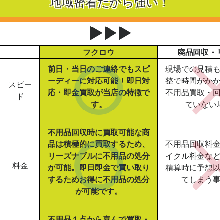
地域密着だから強い！
▶▶▶
フクロウ
廃品回収・
前日・当日のご連絡でもスピ
現場での見積
ーディーに対応可能！即日対
整で時間がか
スピー
応・即金買取が当店の特徴で
不用品買取・
ド
す。
ていない
不用品回収時に買取可能な商
品は積極的に買取するため、
不用品回収料
リーズナブルに不用品の処分
イクル料金な
料金
が可能。即日即金で買い取り
精算時に予想
するためお得に不用品の処分
てしまう
が可能です。
不用品１点から喜んで買取・