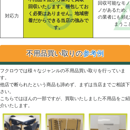
回収可能なモ
回収いたします。梱包してお
ノがあるため
く必要はありません。地域密
対応力
の業者にも頼
着だからできる当店の強みで
まうこ
す。
不用品買い取りの
参考例
フクロウでは様々なジャンルの不用品買い取りを行っていま
す。
他店で断られたという商品も諦めず、まずは当店までご相談下
さい。
こちらではほんの一部ですが、買取いたしました不用品をご紹
介いたします。