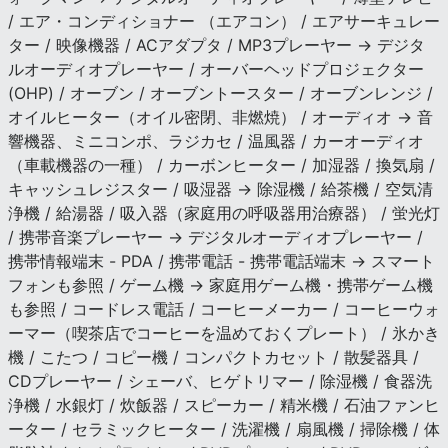
/ エア・コンディショナー （エアコン） / エアサーキュレー
ター / 映像機器 / ACアダプタ / MP3プレーヤー → デジタ
ルオーディオプレーヤー / オーバーヘッドプロジェクター
(OHP) / オーブン / オーブントースター / オーブンレンジ /
オイルヒーター（オイル密閉、非燃焼） / オーディオ → 音
響機器、ミニコンポ、ラジカセ / 温風器 / カーオーディオ
（車載機器の一種） / カーボンヒーター / 加湿器 / 換気扇 /
キャッシュレジスター / 吸湿器 → 除湿機 / 給茶機 / 空気清
浄機 / 給湯器 / 吸入器（家庭用の呼吸器用治療器） / 蛍光灯
/ 携帯音楽プレーヤー → デジタルオーディオプレーヤー /
携帯情報端末 - PDA / 携帯電話 - 携帯電話端末 → スマート
フォンも参照 / ゲーム機 → 家庭用ゲーム機・携帯ゲーム機
も参照 / コードレス電話 / コーヒーメーカー / コーヒーウォ
ーマー（喫茶店でコーヒーを温めておくプレート） / 氷かき
機 / こたつ / コピー機 / コンパクトカセット / 散髪器具 /
CDプレーヤー / シェーバ、ヒゲトリマー / 除湿機 / 食器洗
浄機 / 水銀灯 / 炊飯器 / スピーカー / 精米機 / 石油ファンヒ
ーター / セラミックヒーター / 洗濯機 / 扇風機 / 掃除機 / 体