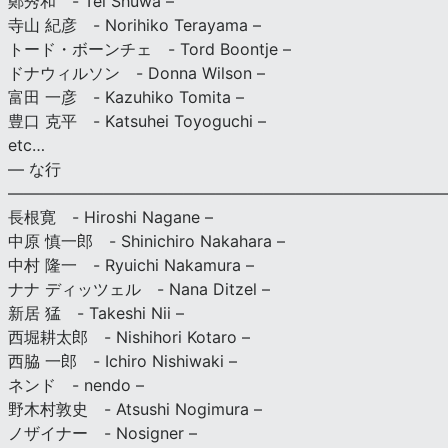
鄭秀和 - Tei Shuwa –
寺山 紀彦 - Norihiko Terayama –
トード・ボーンチェ - Tord Boontje –
ドナウィルソン - Donna Wilson –
富田 一彦 - Kazuhiko Tomita –
豊口 克平 - Katsuhei Toyoguchi –
etc…
— な行
———————————————————————————
長根寛 - Hiroshi Nagane –
中原 慎一郎 - Shinichiro Nakahara –
中村 隆一 - Ryuichi Nakamura –
ナナ ディッツェル - Nana Ditzel –
新居 猛 - Takeshi Nii –
西堀耕太郎 - Nishihori Kotaro –
西脇 一郎 - Ichiro Nishiwaki –
ネンド - nendo –
野木村敦史 - Atsushi Nogimura –
ノザイナー - Nosigner –