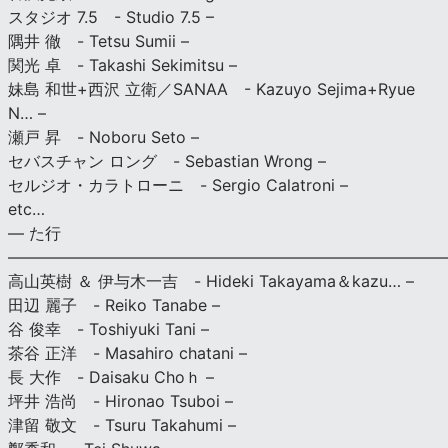
スタジオ 7.5 - Studio 7.5 –
隅井 徹 - Tetsu Sumii –
関光 卓 - Takashi Sekimitsu –
妹島 和世+西沢 立衛／SANAA - Kazuyo Sejima+Ryue
N… –
瀬戸 昇 - Noboru Seto –
セバスチャン ロング - Sebastian Wrong –
セルジオ・カラトローニ - Sergio Calatroni –
etc…
— た行
———————————————————————————
高山英樹 ＆ 伊与木一吉 - Hideki Takayama＆kazu… –
田辺 麗子 - Reiko Tanabe –
谷 俊幸 - Toshiyuki Tani –
茶谷 正洋 - Masahiro chatani –
長 大作 - Daisaku Choｈ –
坪井 浩尚 - Hironao Tsuboi –
津留 敬文 - Tsuru Takahumi –