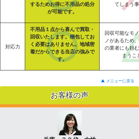
するためお得に不用品の処分
てしまう
が可能です。
不用品１点から喜んで買取・
回収可能なモ
回収いたします。梱包してお
ノがあるため
く必要はありません。地域密
対応力
の業者にも頼
着だからできる当店の強みで
まうこ
す。
▲ メニューに戻る
お客様の声