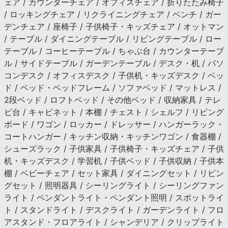
ェア / カウンターチェア / オフィスチェア / 折りたたみ椅子
/ ロッキングチェア / リクライニングチェア / ベンチ / ガー
デンチェア / 座椅子 / 子供椅子・キッズチェア / オットマン
/ テーブル / ダイニングテーブル / リビングテーブル / ロー
テーブル / コーヒーテーブル / ちゃぶ台 / カウンターテーブ
ル / サイドテーブル / ガーデンテーブル / デスク・机 / パソ
コンデスク / オフィスデスク / 子供机・キッズデスク / ベッ
ド / ベッド・ベッドフレーム / ソファベッド / マットレス /
2段ベッド / ロフトベッド / その他ベッド / 収納家具 / テレ
ビ台 / キャビネット / 本棚 / チェスト / シェルフ / リビング
ボード / ワゴン / ロッカー / ドレッサー / ハンガーラック・
コートハンガー / キッチン収納・キッチンワゴン / 食器棚 /
シューズラック / 子供家具 / 子供椅子・キッズチェア / 子供
机・キッズデスク / 学習机 / 子供ベッド / 子供収納 / 子供本
棚 / ベビーチェア / セット家具 / ダイニングセット / リビン
グセット / 照明器具 / シーリングライト / シーリングファン
ライト / ペンダントライト・ペンダント照明 / スポットライ
ト / スタンドライト / デスクライト / ガーデンライト / フロ
アスタンド・フロアライト / シャンデリア / クリップライト