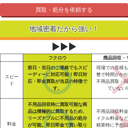
買取・処分を依頼する
地域密着だから強い！
▶▶▶
フクロウ
廃品回収・
前日・当日のご連絡でもスピ
現場での見積
ーディーに対応可能！即日対
整で時間がか
スピー
応・即金買取が当店の特徴で
不用品買取・
ド
す。
ていない
不用品回収時に買取可能な商
品は積極的に買取するため、
不用品回収料
リーズナブルに不用品の処分
イクル料金な
料金
が可能。即日即金で買い取り
精算時に予想