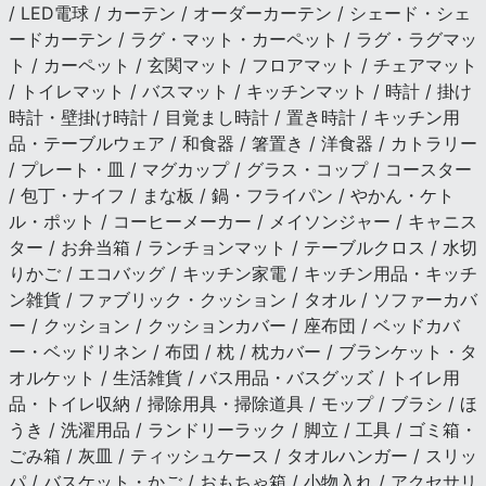
/ LED電球 / カーテン / オーダーカーテン / シェード・シェ
ードカーテン / ラグ・マット・カーペット / ラグ・ラグマッ
ト / カーペット / 玄関マット / フロアマット / チェアマット
/ トイレマット / バスマット / キッチンマット / 時計 / 掛け
時計・壁掛け時計 / 目覚まし時計 / 置き時計 / キッチン用
品・テーブルウェア / 和食器 / 箸置き / 洋食器 / カトラリー
/ プレート・皿 / マグカップ / グラス・コップ / コースター
/ 包丁・ナイフ / まな板 / 鍋・フライパン / やかん・ケト
ル・ポット / コーヒーメーカー / メイソンジャー / キャニス
ター / お弁当箱 / ランチョンマット / テーブルクロス / 水切
りかご / エコバッグ / キッチン家電 / キッチン用品・キッチ
ン雑貨 / ファブリック・クッション / タオル / ソファーカバ
ー / クッション / クッションカバー / 座布団 / ベッドカバ
ー・ベッドリネン / 布団 / 枕 / 枕カバー / ブランケット・タ
オルケット / 生活雑貨 / バス用品・バスグッズ / トイレ用
品・トイレ収納 / 掃除用具・掃除道具 / モップ / ブラシ / ほ
うき / 洗濯用品 / ランドリーラック / 脚立 / 工具 / ゴミ箱・
ごみ箱 / 灰皿 / ティッシュケース / タオルハンガー / スリッ
パ / バスケット・かご / おもちゃ箱 / 小物入れ / アクセサリ