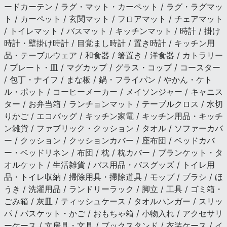
ードカーテン / ラグ・マット・カーペット / ラグ・ラグマッ
ト / カーペット / 玄関マット / フロアマット / チェアマット
/ トイレマット / バスマット / キッチンマット / 時計 / 掛け
時計・壁掛け時計 / 目覚まし時計 / 置き時計 / キッチン用
品・テーブルウェア / 和食器 / 箸置き / 洋食器 / カトラリー
/ プレート・皿 / マグカップ / グラス・コップ / コースター
/ 包丁・ナイフ / まな板 / 鍋・フライパン / やかん・ケト
ル・ポット / コーヒーメーカー / メイソンジャー / キャニス
ター / お弁当箱 / ランチョンマット / テーブルクロス / 水切
りかご / エコバッグ / キッチン家電 / キッチン用品・キッチ
ン雑貨 / ファブリック・クッション / タオル / ソファーカバ
ー / クッション / クッションカバー / 座布団 / ベッドカバ
ー・ベッドリネン / 布団 / 枕 / 枕カバー / ブランケット・タ
オルケット / 生活雑貨 / バス用品・バスグッズ / トイレ用
品・トイレ収納 / 掃除用具・掃除道具 / モップ / ブラシ / ほ
うき / 洗濯用品 / ランドリーラック / 脚立 / 工具 / ゴミ箱・
ごみ箱 / 灰皿 / ティッシュケース / タオルハンガー / スリッ
パ / バスケット・かご / おもちゃ箱 / 小物入れ / アクセサリ
ーケース / 文房具・文具 / ブックスタンド / 衣装ケース / イ