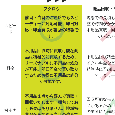
フクロウ
廃品回収・
前日・当日のご連絡でもスピ
現場での見積
ーディーに対応可能！即日対
整で時間がか
スピー
応・即金買取が当店の特徴で
不用品買取・
ド
す。
ていない
不用品回収時に買取可能な商
品は積極的に買取するため、
不用品回収料
リーズナブルに不用品の処分
イクル料金な
料金
が可能。即日即金で買い取り
精算時に予想
するためお得に不用品の処分
てしまう
が可能です。
不用品１点から喜んで買取・
回収可能なモ
回収いたします。梱包してお
ノがあるため
く必要はありません。地域密
対応力
の業者にも頼
着だからできる当店の強みで