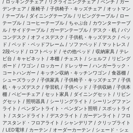
/ ロッキングチェア / リクライニングチェア / ベンチ / ガー
デンチェア / 座椅子 / 子供椅子・キッズチェア / オットマン
/ テーブル / ダイニングテーブル / リビングテーブル / ロー
テーブル / コーヒーテーブル / ちゃぶ台 / カウンターテーブ
ル / サイドテーブル / ガーデンテーブル / デスク・机 / パソ
コンデスク / オフィスデスク / 子供机・キッズデスク / ベッ
ド / ベッド・ベッドフレーム / ソファベッド / マットレス /
2段ベッド / ロフトベッド / その他ベッド / 収納家具 / テレ
ビ台 / キャビネット / 本棚 / チェスト / シェルフ / リビング
ボード / ワゴン / ロッカー / ドレッサー / ハンガーラック・
コートハンガー / キッチン収納・キッチンワゴン / 食器棚 /
シューズラック / 子供家具 / 子供椅子・キッズチェア / 子供
机・キッズデスク / 学習机 / 子供ベッド / 子供収納 / 子供本
棚 / ベビーチェア / セット家具 / ダイニングセット / リビン
グセット / 照明器具 / シーリングライト / シーリングファン
ライト / ペンダントライト・ペンダント照明 / スポットライ
ト / スタンドライト / デスクライト / ガーデンライト / フロ
アスタンド・フロアライト / シャンデリア / クリップライト
/ LED電球 / カーテン / オーダーカーテン / シェード・シェ