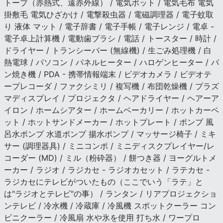
トーブ（赤熱式、遠赤外線） / 電気ポット / 電気毛布 電気
掛敷毛 電気ひざかけ / 電撃殺虫器 / 電磁調理器 / 電子蚊取
り 液体 マット / 電子辞書 / 電子手帳 / 電子レンジ / 電卓 -
電子卓上計算機 / 電動歯ブラシ / 電話 / トースター / 時計 /
ドライヤー / トランシーバー (無線機) / 生ごみ処理機 / 白
熱電球 / パソコン / パネルヒーター / ハロゲンヒーター / パ
ン焼き機 / PDA - 携帯情報端末 / ビデオカメラ / ビデオテ
ープレコーダ / ファクシミリ / 複写機 / 布団乾燥機 / プラズ
マディスプレイ / プロジェクタ / ヘアドライヤー / ヘアーア
イロン / ホームシアター / ホームベーカリー / ホットカーペ
ット / ホットサンドメーカー / ホットプレート / ポンプ 風
呂水ポンプ 水道ポンプ 揚水ポンプ / マッサージ椅子 / ミキ
サー (調理器具) / ミニコンポ / ミニディスクプレイヤー/レ
コーダー (MD) / ミル（粉砕器） / 餅つき器 / ヨーグルトメ
ーカー / ラジオ / ラジカセ - ラジオカセット / ラテカセ -
ラジカセにテレビがついたもの（ここでいう「ラテ」と
は"ラジオとテレビ"の事） / ランタン / リアプロジェクショ
ンテレビ / 冷水機 / 冷蔵庫 / 冷風機 スポットクーラー コン
ビニクーラー / 冷風扇 水や氷を使用 打ち水 / ワープロ