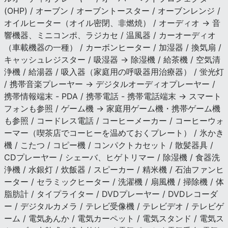
(OHP) / オーブン / オーブントースター / オーブンレンジ /
オイルヒーター（オイル密閉、非燃焼） / オーディオ → 音
響機器、ミニコンポ、ラジカセ / 温風器 / カーオーディオ
（車載機器の一種） / カーボンヒーター / 加湿器 / 換気扇 /
キャッシュレジスター / 吸湿器 → 除湿機 / 給茶機 / 空気清
浄機 / 給湯器 / 吸入器（家庭用の呼吸器用治療器） / 蛍光灯
/ 携帯音楽プレーヤー → デジタルオーディオプレーヤー /
携帯情報端末 - PDA / 携帯電話 - 携帯電話端末 → スマート
フォンも参照 / ゲーム機 → 家庭用ゲーム機・携帯ゲーム機
も参照 / コードレス電話 / コーヒーメーカー / コーヒーウォ
ーマー（喫茶店でコーヒーを温めておくプレート） / 氷かき
機 / こたつ / コピー機 / コンパクトカセット / 散髪器具 /
CDプレーヤー / シェーバ、ヒゲトリマー / 除湿機 / 食器洗
浄機 / 水銀灯 / 炊飯器 / スピーカー / 精米機 / 石油ファンヒ
ーター / セラミックヒーター / 洗濯機 / 扇風機 / 掃除機 / 体
脂肪計 / タイプライター / DVDプレーヤー / DVDレコーダ
ー / デジタルカメラ / テレビ受像機 / テレビデオ / テレビゲ
ーム / 電気あんか / 電気カーペット / 電気スタンド / 電気ス