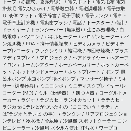
トーブ（赤熱式、遠赤外線） / 電気ポット / 電気毛布 電気
掛敷毛 電気ひざかけ / 電撃殺虫器 / 電磁調理器 / 電子蚊取
り 液体 マット / 電子辞書 / 電子手帳 / 電子レンジ / 電卓 -
電子卓上計算機 / 電動歯ブラシ / 電話 / トースター / 時計 /
ドライヤー / トランシーバー (無線機) / 生ごみ処理機 / 白
熱電球 / パソコン / パネルヒーター / ハロゲンヒーター / パ
ン焼き機 / PDA - 携帯情報端末 / ビデオカメラ / ビデオテ
ープレコーダ / ファクシミリ / 複写機 / 布団乾燥機 / プラズ
マディスプレイ / プロジェクタ / ヘアドライヤー / ヘアーア
イロン / ホームシアター / ホームベーカリー / ホットカーペ
ット / ホットサンドメーカー / ホットプレート / ポンプ 風
呂水ポンプ 水道ポンプ 揚水ポンプ / マッサージ椅子 / ミキ
サー (調理器具) / ミニコンポ / ミニディスクプレイヤー/レ
コーダー (MD) / ミル（粉砕器） / 餅つき器 / ヨーグルトメ
ーカー / ラジオ / ラジカセ - ラジオカセット / ラテカセ -
ラジカセにテレビがついたもの（ここでいう「ラテ」と
は"ラジオとテレビ"の事） / ランタン / リアプロジェクショ
ンテレビ / 冷水機 / 冷蔵庫 / 冷風機 スポットクーラー コン
ビニクーラー / 冷風扇 水や氷を使用 打ち水 / ワープロ