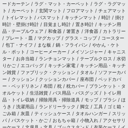
ードカーテン / ラグ・マット・カーペット / ラグ・ラグマッ
ト / カーペット / 玄関マット / フロアマット / チェアマット
/ トイレマット / バスマット / キッチンマット / 時計 / 掛け
時計・壁掛け時計 / 目覚まし時計 / 置き時計 / キッチン用
品・テーブルウェア / 和食器 / 箸置き / 洋食器 / カトラリー
/ プレート・皿 / マグカップ / グラス・コップ / コースター
/ 包丁・ナイフ / まな板 / 鍋・フライパン / やかん・ケト
ル・ポット / コーヒーメーカー / メイソンジャー / キャニス
ター / お弁当箱 / ランチョンマット / テーブルクロス / 水切
りかご / エコバッグ / キッチン家電 / キッチン用品・キッチ
ン雑貨 / ファブリック・クッション / タオル / ソファーカバ
ー / クッション / クッションカバー / 座布団 / ベッドカバ
ー・ベッドリネン / 布団 / 枕 / 枕カバー / ブランケット・タ
オルケット / 生活雑貨 / バス用品・バスグッズ / トイレ用
品・トイレ収納 / 掃除用具・掃除道具 / モップ / ブラシ / ほ
うき / 洗濯用品 / ランドリーラック / 脚立 / 工具 / ゴミ箱・
ごみ箱 / 灰皿 / ティッシュケース / タオルハンガー / スリッ
パ / バスケット・かご / おもちゃ箱 / 小物入れ / アクセサリ
ーケース / 文房具・文具 / ブックスタンド / 衣装ケース / イ