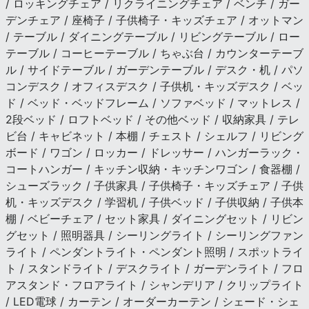
/ ロッキングチェア / リクライニングチェア / ベンチ / ガー
デンチェア / 座椅子 / 子供椅子・キッズチェア / オットマン
/ テーブル / ダイニングテーブル / リビングテーブル / ロー
テーブル / コーヒーテーブル / ちゃぶ台 / カウンターテーブ
ル / サイドテーブル / ガーデンテーブル / デスク・机 / パソ
コンデスク / オフィスデスク / 子供机・キッズデスク / ベッ
ド / ベッド・ベッドフレーム / ソファベッド / マットレス /
2段ベッド / ロフトベッド / その他ベッド / 収納家具 / テレ
ビ台 / キャビネット / 本棚 / チェスト / シェルフ / リビング
ボード / ワゴン / ロッカー / ドレッサー / ハンガーラック・
コートハンガー / キッチン収納・キッチンワゴン / 食器棚 /
シューズラック / 子供家具 / 子供椅子・キッズチェア / 子供
机・キッズデスク / 学習机 / 子供ベッド / 子供収納 / 子供本
棚 / ベビーチェア / セット家具 / ダイニングセット / リビン
グセット / 照明器具 / シーリングライト / シーリングファン
ライト / ペンダントライト・ペンダント照明 / スポットライ
ト / スタンドライト / デスクライト / ガーデンライト / フロ
アスタンド・フロアライト / シャンデリア / クリップライト
/ LED電球 / カーテン / オーダーカーテン / シェード・シェ