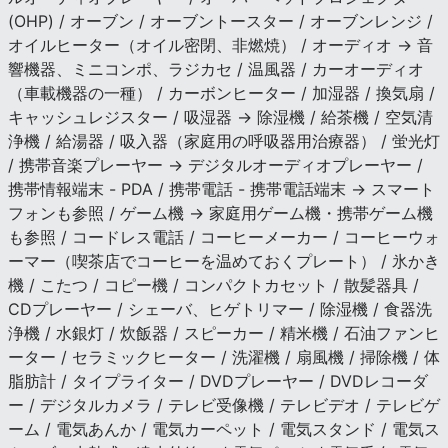
(OHP) / オーブン / オーブントースター / オーブンレンジ /
オイルヒーター（オイル密閉、非燃焼） / オーディオ → 音
響機器、ミニコンポ、ラジカセ / 温風器 / カーオーディオ
（車載機器の一種） / カーボンヒーター / 加湿器 / 換気扇 /
キャッシュレジスター / 吸湿器 → 除湿機 / 給茶機 / 空気清
浄機 / 給湯器 / 吸入器（家庭用の呼吸器用治療器） / 蛍光灯
/ 携帯音楽プレーヤー → デジタルオーディオプレーヤー /
携帯情報端末 - PDA / 携帯電話 - 携帯電話端末 → スマート
フォンも参照 / ゲーム機 → 家庭用ゲーム機・携帯ゲーム機
も参照 / コードレス電話 / コーヒーメーカー / コーヒーウォ
ーマー（喫茶店でコーヒーを温めておくプレート） / 氷かき
機 / こたつ / コピー機 / コンパクトカセット / 散髪器具 /
CDプレーヤー / シェーバ、ヒゲトリマー / 除湿機 / 食器洗
浄機 / 水銀灯 / 炊飯器 / スピーカー / 精米機 / 石油ファンヒ
ーター / セラミックヒーター / 洗濯機 / 扇風機 / 掃除機 / 体
脂肪計 / タイプライター / DVDプレーヤー / DVDレコーダ
ー / デジタルカメラ / テレビ受像機 / テレビデオ / テレビゲ
ーム / 電気あんか / 電気カーペット / 電気スタンド / 電気ス