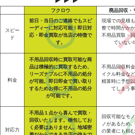
フクロウ
廃品回収・
前日・当日のご連絡でもスピ
現場での見積
ーディーに対応可能！即日対
整で時間がか
スピー
応・即金買取が当店の特徴で
不用品買取・
ド
す。
ていない
不用品回収時に買取可能な商
品は積極的に買取するため、
不用品回収料
リーズナブルに不用品の処分
イクル料金な
料金
が可能。即日即金で買い取り
精算時に予想
するためお得に不用品の処分
てしまう
が可能です。
不用品１点から喜んで買取・
回収可能なモ
回収いたします。梱包してお
ノがあるため
く必要はありません。地域密
対応力
の業者にも頼
着だからできる当店の強みで