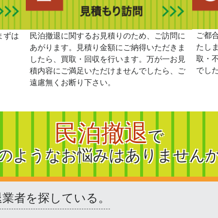
ご都
まずは
民泊撤退に関するお見積りのため、ご訪問に
たし
あがります。見積り金額にご納得いただきま
取・
したら、買取・回収を行います。万が一お見
でし
積内容にご満足いただけませんでしたら、ご
遠慮無くお断り下さい。
民泊撤退
で
のようなお悩みはありません
退業者を探している。