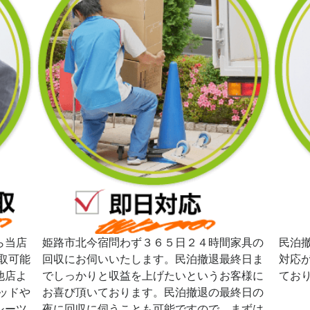
ら当店
姫路市北今宿問わず３６５日２４時間家具の
民泊
取可能
回収にお伺いいたします。民泊撤退最終日ま
対応
他店よ
でしっかりと収益を上げたいというお客様に
てお
ッドや
お喜び頂いております。民泊撤退の最終日の
シーツ
夜に回収に伺うことも可能ですので、まずは