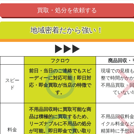
買取・処分を依頼する
地域密着だから強い！
▶▶▶
フクロウ
廃品回収・
前日・当日のご連絡でもスピ
現場での見積
ーディーに対応可能！即日対
整で時間がか
スピー
応・即金買取が当店の特徴で
不用品買取・
ド
す。
ていない
不用品回収時に買取可能な商
品は積極的に買取するため、
不用品回収料
リーズナブルに不用品の処分
イクル料金な
料金
が可能。即日即金で買い取り
精算時に予想