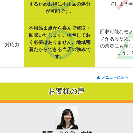
するためお得に不用品の処分
てしまう
が可能です。
不用品１点から喜んで買取・
回収可能なモ
回収いたします。梱包してお
ノがあるため
く必要はありません。地域密
対応力
の業者にも頼
着だからできる当店の強みで
まうこ
す。
▲ メニューに戻る
お客様の声