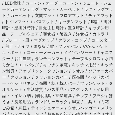
/ LED電球 / カーテン / オーダーカーテン / シェード・シェ
ードカーテン / ラグ・マット・カーペット / ラグ・ラグマッ
ト / カーペット / 玄関マット / フロアマット / チェアマット
/ トイレマット / バスマット / キッチンマット / 時計 / 掛け
時計・壁掛け時計 / 目覚まし時計 / 置き時計 / キッチン用
品・テーブルウェア / 和食器 / 箸置き / 洋食器 / カトラリー
/ プレート・皿 / マグカップ / グラス・コップ / コースター
/ 包丁・ナイフ / まな板 / 鍋・フライパン / やかん・ケト
ル・ポット / コーヒーメーカー / メイソンジャー / キャニス
ター / お弁当箱 / ランチョンマット / テーブルクロス / 水切
りかご / エコバッグ / キッチン家電 / キッチン用品・キッチ
ン雑貨 / ファブリック・クッション / タオル / ソファーカバ
ー / クッション / クッションカバー / 座布団 / ベッドカバ
ー・ベッドリネン / 布団 / 枕 / 枕カバー / ブランケット・タ
オルケット / 生活雑貨 / バス用品・バスグッズ / トイレ用
品・トイレ収納 / 掃除用具・掃除道具 / モップ / ブラシ / ほ
うき / 洗濯用品 / ランドリーラック / 脚立 / 工具 / ゴミ箱・
ごみ箱 / 灰皿 / ティッシュケース / タオルハンガー / スリッ
パ / バスケット・かご / おもちゃ箱 / 小物入れ / アクセサリ