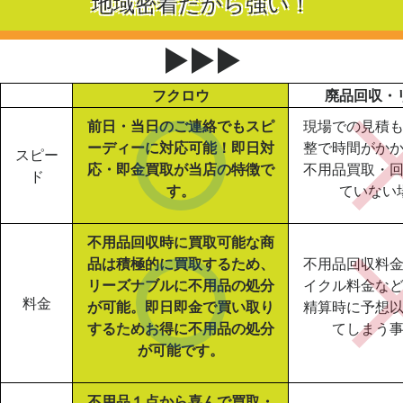
地域密着だから強い！
▶▶▶
フクロウ
廃品回収・
前日・当日のご連絡でもスピ
現場での見積
ーディーに対応可能！即日対
整で時間がか
スピー
応・即金買取が当店の特徴で
不用品買取・
ド
す。
ていない
不用品回収時に買取可能な商
品は積極的に買取するため、
不用品回収料
リーズナブルに不用品の処分
イクル料金な
料金
が可能。即日即金で買い取り
精算時に予想
するためお得に不用品の処分
てしまう
が可能です。
不用品１点から喜んで買取・