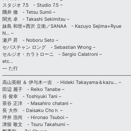
スタジオ 7.5 - Studio 7.5 –
隅井 徹 - Tetsu Sumii –
関光 卓 - Takashi Sekimitsu –
妹島 和世+西沢 立衛／SANAA - Kazuyo Sejima+Ryue
N… –
瀬戸 昇 - Noboru Seto –
セバスチャン ロング - Sebastian Wrong –
セルジオ・カラトローニ - Sergio Calatroni –
etc…
— た行
———————————————————————————
高山英樹 ＆ 伊与木一吉 - Hideki Takayama＆kazu… –
田辺 麗子 - Reiko Tanabe –
谷 俊幸 - Toshiyuki Tani –
茶谷 正洋 - Masahiro chatani –
長 大作 - Daisaku Choｈ –
坪井 浩尚 - Hironao Tsuboi –
津留 敬文 - Tsuru Takahumi –