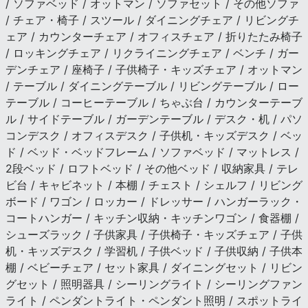
/ ソファベッド / オットマン / ソファセット / その他ソファ
/ チェア・椅子 / スツール / ダイニングチェア / リビングチ
ェア / カウンターチェア / オフィスチェア / 折りたたみ椅子
/ ロッキングチェア / リクライニングチェア / ベンチ / ガー
デンチェア / 座椅子 / 子供椅子・キッズチェア / オットマン
/ テーブル / ダイニングテーブル / リビングテーブル / ロー
テーブル / コーヒーテーブル / ちゃぶ台 / カウンターテーブ
ル / サイドテーブル / ガーデンテーブル / デスク・机 / パソ
コンデスク / オフィスデスク / 子供机・キッズデスク / ベッ
ド / ベッド・ベッドフレーム / ソファベッド / マットレス /
2段ベッド / ロフトベッド / その他ベッド / 収納家具 / テレ
ビ台 / キャビネット / 本棚 / チェスト / シェルフ / リビング
ボード / ワゴン / ロッカー / ドレッサー / ハンガーラック・
コートハンガー / キッチン収納・キッチンワゴン / 食器棚 /
シューズラック / 子供家具 / 子供椅子・キッズチェア / 子供
机・キッズデスク / 学習机 / 子供ベッド / 子供収納 / 子供本
棚 / ベビーチェア / セット家具 / ダイニングセット / リビン
グセット / 照明器具 / シーリングライト / シーリングファン
ライト / ペンダントライト・ペンダント照明 / スポットライ