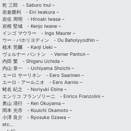
乾 三郎 - Saburo Inui –
岩倉榮利 - Eiri Iwakura –
岩佐 周明 - Hiroaki Iwasa –
岩根 堅城 - Kenjo Iwane –
インゴ マウラー - Ingo Maurer –
ウー・バホリヨディン - Ou Baholyyodhin –
植木 莞爾 - Kanji Ueki –
ヴェルナー パントン - Verner Panton –
内田 繁 - Shigeru Uchida –
内山 章一 - Uchiyama Shoichi –
エーロ サーリネン - Eero Saarinen –
エーロ・アールニオ - Eero Aarnio –
蛯名 紀之 - Noriyuki Ebina –
エンリコ フランゾリーニ - Enrico Franzolini –
奥山 清行 - Ken Okuyama –
岡本 光市 - Kouichi Okamoto –
小澤 良介 - Ryosuke Ozawa –
etc…