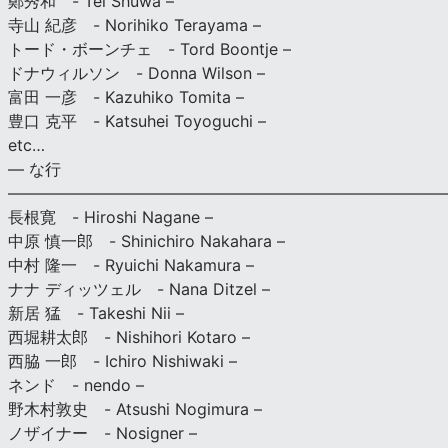
鄭秀和 - Tei Shuwa –
寺山 紀彦 - Norihiko Terayama –
トード・ボーンチェ - Tord Boontje –
ドナウィルソン - Donna Wilson –
富田 一彦 - Kazuhiko Tomita –
豊口 克平 - Katsuhei Toyoguchi –
etc…
— な行
———————————————————————————
長根寛 - Hiroshi Nagane –
中原 慎一郎 - Shinichiro Nakahara –
中村 隆一 - Ryuichi Nakamura –
ナナ ディッツェル - Nana Ditzel –
新居 猛 - Takeshi Nii –
西堀耕太郎 - Nishihori Kotaro –
西脇 一郎 - Ichiro Nishiwaki –
ネンド - nendo –
野木村敦史 - Atsushi Nogimura –
ノザイナー - Nosigner –