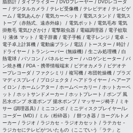
脂肪計 / タイプライター / DVDプレーヤー / DVDレコーダ
ー / デジタルカメラ / テレビ受像機 / テレビデオ / テレビゲ
ーム / 電気あんか / 電気カーペット / 電気スタンド / 電気ス
トーブ（赤熱式、遠赤外線） / 電気ポット / 電気毛布 電気
掛敷毛 電気ひざかけ / 電撃殺虫器 / 電磁調理器 / 電子蚊取
り 液体 マット / 電子辞書 / 電子手帳 / 電子レンジ / 電卓 -
電子卓上計算機 / 電動歯ブラシ / 電話 / トースター / 時計 /
ドライヤー / トランシーバー (無線機) / 生ごみ処理機 / 白
熱電球 / パソコン / パネルヒーター / ハロゲンヒーター / パ
ン焼き機 / PDA - 携帯情報端末 / ビデオカメラ / ビデオテ
ープレコーダ / ファクシミリ / 複写機 / 布団乾燥機 / プラズ
マディスプレイ / プロジェクタ / ヘアドライヤー / ヘアーア
イロン / ホームシアター / ホームベーカリー / ホットカーペ
ット / ホットサンドメーカー / ホットプレート / ポンプ 風
呂水ポンプ 水道ポンプ 揚水ポンプ / マッサージ椅子 / ミキ
サー (調理器具) / ミニコンポ / ミニディスクプレイヤー/レ
コーダー (MD) / ミル（粉砕器） / 餅つき器 / ヨーグルトメ
ーカー / ラジオ / ラジカセ - ラジオカセット / ラテカセ -
ラジカセにテレビがついたもの（ここでいう「ラテ」と