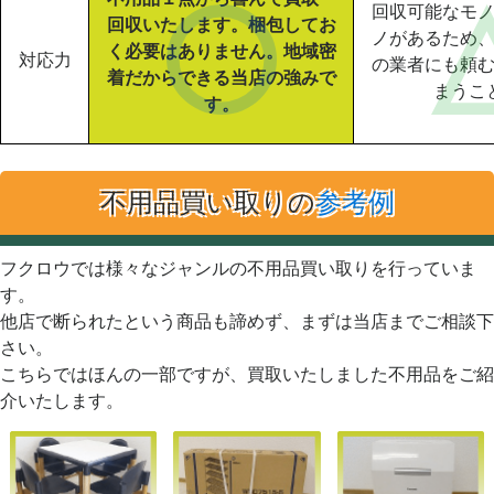
回収可能なモ
回収いたします。梱包してお
ノがあるため
く必要はありません。地域密
対応力
の業者にも頼
着だからできる当店の強みで
まうこ
す。
不用品買い取りの
参考例
フクロウでは様々なジャンルの不用品買い取りを行っていま
す。
他店で断られたという商品も諦めず、まずは当店までご相談下
さい。
こちらではほんの一部ですが、買取いたしました不用品をご紹
介いたします。