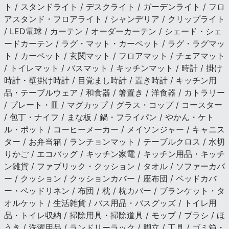
ト / スタンドライト / デスクライト / ガーデンライト / フロ
アスタンド・フロアライト / シャンデリア / クリップライト
/ LED電球 / カーテン / オーダーカーテン / シェード・シェ
ードカーテン / ラグ・マット・カーペット / ラグ・ラグマッ
ト / カーペット / 玄関マット / フロアマット / チェアマット
/ トイレマット / バスマット / キッチンマット / 時計 / 掛け
時計・壁掛け時計 / 目覚まし時計 / 置き時計 / キッチン用
品・テーブルウェア / 和食器 / 箸置き / 洋食器 / カトラリー
/ プレート・皿 / マグカップ / グラス・コップ / コースター
/ 包丁・ナイフ / まな板 / 鍋・フライパン / やかん・ケト
ル・ポット / コーヒーメーカー / メイソンジャー / キャニス
ター / お弁当箱 / ランチョンマット / テーブルクロス / 水切
りかご / エコバッグ / キッチン家電 / キッチン用品・キッチ
ン雑貨 / ファブリック・クッション / タオル / ソファーカバ
ー / クッション / クッションカバー / 座布団 / ベッドカバ
ー・ベッドリネン / 布団 / 枕 / 枕カバー / ブランケット・タ
オルケット / 生活雑貨 / バス用品・バスグッズ / トイレ用
品・トイレ収納 / 掃除用具・掃除道具 / モップ / ブラシ / ほ
うき / 洗濯用品 / ランドリーラック / 脚立 / 工具 / ゴミ箱・