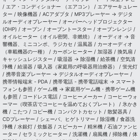
/ エア・コンディショナー （エアコン） / エアサーキュレー
ター / 映像機器 / ACアダプタ / MP3プレーヤー → デジタ
ルオーディオプレーヤー / オーバーヘッドプロジェクター
(OHP) / オーブン / オーブントースター / オーブンレンジ /
オイルヒーター（オイル密閉、非燃焼） / オーディオ → 音
響機器、ミニコンポ、ラジカセ / 温風器 / カーオーディオ
（車載機器の一種） / カーボンヒーター / 加湿器 / 換気扇 /
キャッシュレジスター / 吸湿器 → 除湿機 / 給茶機 / 空気清
浄機 / 給湯器 / 吸入器（家庭用の呼吸器用治療器） / 蛍光灯
/ 携帯音楽プレーヤー → デジタルオーディオプレーヤー /
携帯情報端末 - PDA / 携帯電話 - 携帯電話端末 → スマート
フォンも参照 / ゲーム機 → 家庭用ゲーム機・携帯ゲーム機
も参照 / コードレス電話 / コーヒーメーカー / コーヒーウォ
ーマー（喫茶店でコーヒーを温めておくプレート） / 氷かき
機 / こたつ / コピー機 / コンパクトカセット / 散髪器具 /
CDプレーヤー / シェーバ、ヒゲトリマー / 除湿機 / 食器洗
浄機 / 水銀灯 / 炊飯器 / スピーカー / 精米機 / 石油ファンヒ
ーター / セラミックヒーター / 洗濯機 / 扇風機 / 掃除機 / 体