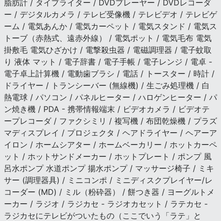
脂肪計 / タイプライター / DVDプレーヤー / DVDレコーダ
ー / デジタルカメラ / テレビ受像機 / テレビデオ / テレビゲ
ーム / 電気あんか / 電気カーペット / 電気スタンド / 電気ス
トーブ（赤熱式、遠赤外線） / 電気ポット / 電気毛布 電気
掛敷毛 電気ひざかけ / 電撃殺虫器 / 電磁調理器 / 電子蚊取
り 液体 マット / 電子辞書 / 電子手帳 / 電子レンジ / 電卓 -
電子卓上計算機 / 電動歯ブラシ / 電話 / トースター / 時計 /
ドライヤー / トランシーバー (無線機) / 生ごみ処理機 / 白
熱電球 / パソコン / パネルヒーター / ハロゲンヒーター / パ
ン焼き機 / PDA - 携帯情報端末 / ビデオカメラ / ビデオテ
ープレコーダ / ファクシミリ / 複写機 / 布団乾燥機 / プラズ
マディスプレイ / プロジェクタ / ヘアドライヤー / ヘアーア
イロン / ホームシアター / ホームベーカリー / ホットカーペ
ット / ホットサンドメーカー / ホットプレート / ポンプ 風
呂水ポンプ 水道ポンプ 揚水ポンプ / マッサージ椅子 / ミキ
サー (調理器具) / ミニコンポ / ミニディスクプレイヤー/レ
コーダー (MD) / ミル（粉砕器） / 餅つき器 / ヨーグルトメ
ーカー / ラジオ / ラジカセ - ラジオカセット / ラテカセ -
ラジカセにテレビがついたもの（ここでいう「ラテ」と