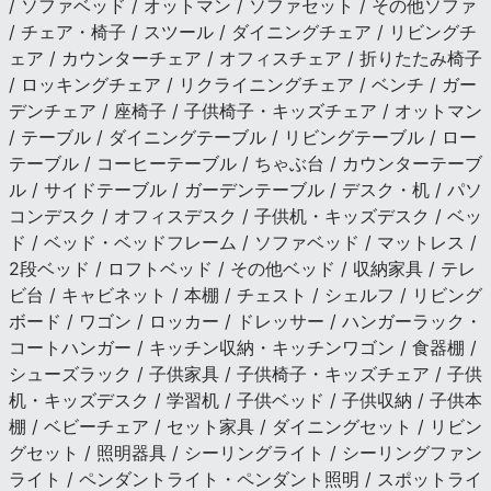
/ ソファベッド / オットマン / ソファセット / その他ソファ
/ チェア・椅子 / スツール / ダイニングチェア / リビングチ
ェア / カウンターチェア / オフィスチェア / 折りたたみ椅子
/ ロッキングチェア / リクライニングチェア / ベンチ / ガー
デンチェア / 座椅子 / 子供椅子・キッズチェア / オットマン
/ テーブル / ダイニングテーブル / リビングテーブル / ロー
テーブル / コーヒーテーブル / ちゃぶ台 / カウンターテーブ
ル / サイドテーブル / ガーデンテーブル / デスク・机 / パソ
コンデスク / オフィスデスク / 子供机・キッズデスク / ベッ
ド / ベッド・ベッドフレーム / ソファベッド / マットレス /
2段ベッド / ロフトベッド / その他ベッド / 収納家具 / テレ
ビ台 / キャビネット / 本棚 / チェスト / シェルフ / リビング
ボード / ワゴン / ロッカー / ドレッサー / ハンガーラック・
コートハンガー / キッチン収納・キッチンワゴン / 食器棚 /
シューズラック / 子供家具 / 子供椅子・キッズチェア / 子供
机・キッズデスク / 学習机 / 子供ベッド / 子供収納 / 子供本
棚 / ベビーチェア / セット家具 / ダイニングセット / リビン
グセット / 照明器具 / シーリングライト / シーリングファン
ライト / ペンダントライト・ペンダント照明 / スポットライ