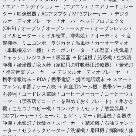
/ エア・コンディショナー （エアコン） / エアサーキュレー
ター / 映像機器 / ACアダプタ / MP3プレーヤー → デジタ
ルオーディオプレーヤー / オーバーヘッドプロジェクター
(OHP) / オーブン / オーブントースター / オーブンレンジ /
オイルヒーター（オイル密閉、非燃焼） / オーディオ → 音
響機器、ミニコンポ、ラジカセ / 温風器 / カーオーディオ
（車載機器の一種） / カーボンヒーター / 加湿器 / 換気扇 /
キャッシュレジスター / 吸湿器 → 除湿機 / 給茶機 / 空気清
浄機 / 給湯器 / 吸入器（家庭用の呼吸器用治療器） / 蛍光灯
/ 携帯音楽プレーヤー → デジタルオーディオプレーヤー /
携帯情報端末 - PDA / 携帯電話 - 携帯電話端末 → スマート
フォンも参照 / ゲーム機 → 家庭用ゲーム機・携帯ゲーム機
も参照 / コードレス電話 / コーヒーメーカー / コーヒーウォ
ーマー（喫茶店でコーヒーを温めておくプレート） / 氷かき
機 / こたつ / コピー機 / コンパクトカセット / 散髪器具 /
CDプレーヤー / シェーバ、ヒゲトリマー / 除湿機 / 食器洗
浄機 / 水銀灯 / 炊飯器 / スピーカー / 精米機 / 石油ファンヒ
ーター / セラミックヒーター / 洗濯機 / 扇風機 / 掃除機 / 体