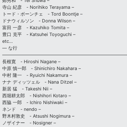
鄭秀和 - Tei Shuwa –
寺山 紀彦 - Norihiko Terayama –
トード・ボーンチェ - Tord Boontje –
ドナウィルソン - Donna Wilson –
富田 一彦 - Kazuhiko Tomita –
豊口 克平 - Katsuhei Toyoguchi –
etc…
— な行
———————————————————————————
長根寛 - Hiroshi Nagane –
中原 慎一郎 - Shinichiro Nakahara –
中村 隆一 - Ryuichi Nakamura –
ナナ ディッツェル - Nana Ditzel –
新居 猛 - Takeshi Nii –
西堀耕太郎 - Nishihori Kotaro –
西脇 一郎 - Ichiro Nishiwaki –
ネンド - nendo –
野木村敦史 - Atsushi Nogimura –
ノザイナー - Nosigner –