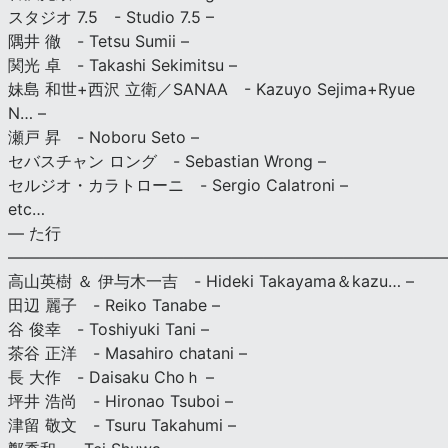
スタジオ 7.5 - Studio 7.5 –
隅井 徹 - Tetsu Sumii –
関光 卓 - Takashi Sekimitsu –
妹島 和世+西沢 立衛／SANAA - Kazuyo Sejima+Ryue
N… –
瀬戸 昇 - Noboru Seto –
セバスチャン ロング - Sebastian Wrong –
セルジオ・カラトローニ - Sergio Calatroni –
etc…
— た行
———————————————————————————
高山英樹 ＆ 伊与木一吉 - Hideki Takayama＆kazu… –
田辺 麗子 - Reiko Tanabe –
谷 俊幸 - Toshiyuki Tani –
茶谷 正洋 - Masahiro chatani –
長 大作 - Daisaku Choｈ –
坪井 浩尚 - Hironao Tsuboi –
津留 敬文 - Tsuru Takahumi –