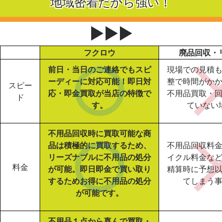
地域密着だから強い！
▶▶▶
フクロウ
廃品回収・
前日・当日のご連絡でもスピ
現場での見積
ーディーに対応可能！即日対
整で時間がか
スピー
応・即金買取が当店の特徴で
不用品買取・
ド
す。
ていない
不用品回収時に買取可能な商
品は積極的に買取するため、
不用品回収料
リーズナブルに不用品の処分
イクル料金な
料金
が可能。即日即金で買い取り
精算時に予想
するためお得に不用品の処分
てしまう
が可能です。
不用品１点から喜んで買取・