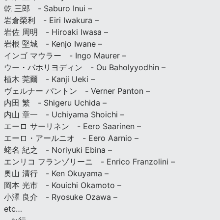
乾 三郎 - Saburo Inui –
岩倉榮利 - Eiri Iwakura –
岩佐 周明 - Hiroaki Iwasa –
岩根 堅城 - Kenjo Iwane –
インゴ マウラー - Ingo Maurer –
ウー・バホリヨディン - Ou Baholyyodhin –
植木 莞爾 - Kanji Ueki –
ヴェルナー パントン - Verner Panton –
内田 繁 - Shigeru Uchida –
内山 章一 - Uchiyama Shoichi –
エーロ サーリネン - Eero Saarinen –
エーロ・アールニオ - Eero Aarnio –
蛯名 紀之 - Noriyuki Ebina –
エンリコ フランゾリーニ - Enrico Franzolini –
奥山 清行 - Ken Okuyama –
岡本 光市 - Kouichi Okamoto –
小澤 良介 - Ryosuke Ozawa –
etc…