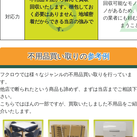
回収可能なモ
回収いたします。梱包してお
ノがあるため
く必要はありません。地域密
対応力
の業者にも頼
着だからできる当店の強みで
まうこ
す。
不用品買い取りの
参考例
フクロウでは様々なジャンルの不用品買い取りを行っていま
す。
他店で断られたという商品も諦めず、まずは当店までご相談下
さい。
こちらではほんの一部ですが、買取いたしました不用品をご紹
介いたします。