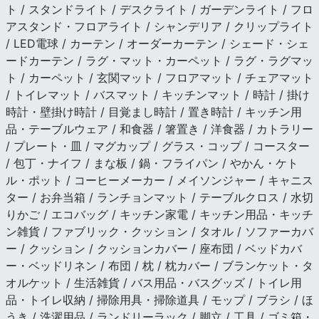
ト / スタンドライト / デスクライト / ガーデンライト / フロ
アスタンド・フロアライト / シャンデリア / クリップライト
/ LED電球 / カーテン / オーダーカーテン / シェード・シェ
ードカーテン / ラグ・マット・カーペット / ラグ・ラグマッ
ト / カーペット / 玄関マット / フロアマット / チェアマット
/ トイレマット / バスマット / キッチンマット / 時計 / 掛け
時計・壁掛け時計 / 目覚まし時計 / 置き時計 / キッチン用
品・テーブルウェア / 和食器 / 箸置き / 洋食器 / カトラリー
/ プレート・皿 / マグカップ / グラス・コップ / コースター
/ 包丁・ナイフ / まな板 / 鍋・フライパン / やかん・ケト
ル・ポット / コーヒーメーカー / メイソンジャー / キャニス
ター / お弁当箱 / ランチョンマット / テーブルクロス / 水切
りかご / エコバッグ / キッチン家電 / キッチン用品・キッチ
ン雑貨 / ファブリック・クッション / タオル / ソファーカバ
ー / クッション / クッションカバー / 座布団 / ベッドカバ
ー・ベッドリネン / 布団 / 枕 / 枕カバー / ブランケット・タ
オルケット / 生活雑貨 / バス用品・バスグッズ / トイレ用
品・トイレ収納 / 掃除用具・掃除道具 / モップ / ブラシ / ほ
うき / 洗濯用品 / ランドリーラック / 脚立 / 工具 / ゴミ箱・