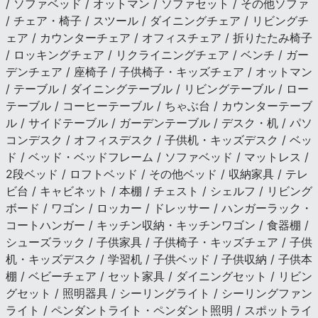
/ ソファベッド / オットマン / ソファセット / その他ソファ
/ チェア・椅子 / スツール / ダイニングチェア / リビングチ
ェア / カウンターチェア / オフィスチェア / 折りたたみ椅子
/ ロッキングチェア / リクライニングチェア / ベンチ / ガー
デンチェア / 座椅子 / 子供椅子・キッズチェア / オットマン
/ テーブル / ダイニングテーブル / リビングテーブル / ロー
テーブル / コーヒーテーブル / ちゃぶ台 / カウンターテーブ
ル / サイドテーブル / ガーデンテーブル / デスク・机 / パソ
コンデスク / オフィスデスク / 子供机・キッズデスク / ベッ
ド / ベッド・ベッドフレーム / ソファベッド / マットレス /
2段ベッド / ロフトベッド / その他ベッド / 収納家具 / テレ
ビ台 / キャビネット / 本棚 / チェスト / シェルフ / リビング
ボード / ワゴン / ロッカー / ドレッサー / ハンガーラック・
コートハンガー / キッチン収納・キッチンワゴン / 食器棚 /
シューズラック / 子供家具 / 子供椅子・キッズチェア / 子供
机・キッズデスク / 学習机 / 子供ベッド / 子供収納 / 子供本
棚 / ベビーチェア / セット家具 / ダイニングセット / リビン
グセット / 照明器具 / シーリングライト / シーリングファン
ライト / ペンダントライト・ペンダント照明 / スポットライ