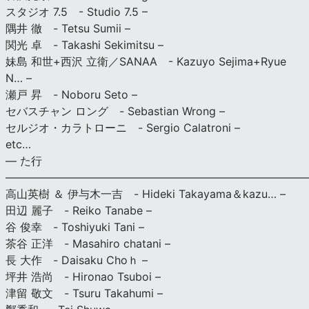
スタジオ 7.5 - Studio 7.5 –
隅井 徹 - Tetsu Sumii –
関光 卓 - Takashi Sekimitsu –
妹島 和世+西沢 立衛／SANAA - Kazuyo Sejima+Ryue
N… –
瀬戸 昇 - Noboru Seto –
セバスチャン ロング - Sebastian Wrong –
セルジオ・カラトローニ - Sergio Calatroni –
etc…
— た行
———————————————————————————
高山英樹 ＆ 伊与木一吉 - Hideki Takayama＆kazu… –
田辺 麗子 - Reiko Tanabe –
谷 俊幸 - Toshiyuki Tani –
茶谷 正洋 - Masahiro chatani –
長 大作 - Daisaku Choｈ –
坪井 浩尚 - Hironao Tsuboi –
津留 敬文 - Tsuru Takahumi –