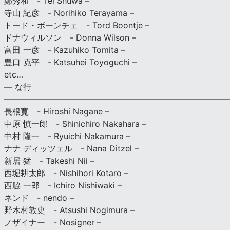
鄭秀和 - Tei Shuwa –
寺山 紀彦 - Norihiko Terayama –
トード・ボーンチェ - Tord Boontje –
ドナウィルソン - Donna Wilson –
富田 一彦 - Kazuhiko Tomita –
豊口 克平 - Katsuhei Toyoguchi –
etc…
— な行
———————————————————————————
長根寛 - Hiroshi Nagane –
中原 慎一郎 - Shinichiro Nakahara –
中村 隆一 - Ryuichi Nakamura –
ナナ ディッツェル - Nana Ditzel –
新居 猛 - Takeshi Nii –
西堀耕太郎 - Nishihori Kotaro –
西脇 一郎 - Ichiro Nishiwaki –
ネンド - nendo –
野木村敦史 - Atsushi Nogimura –
ノザイナー - Nosigner –