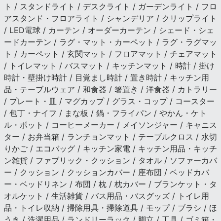
ト / スタンドライト / デスクライト / ガーデンライト / フロ
アスタンド・フロアライト / シャンデリア / クリップライト
/ LED電球 / カーテン / オーダーカーテン / シェード・シェ
ードカーテン / ラグ・マット・カーペット / ラグ・ラグマッ
ト / カーペット / 玄関マット / フロアマット / チェアマット
/ トイレマット / バスマット / キッチンマット / 時計 / 掛け
時計・壁掛け時計 / 目覚まし時計 / 置き時計 / キッチン用
品・テーブルウェア / 和食器 / 箸置き / 洋食器 / カトラリー
/ プレート・皿 / マグカップ / グラス・コップ / コースター
/ 包丁・ナイフ / まな板 / 鍋・フライパン / やかん・ケト
ル・ポット / コーヒーメーカー / メイソンジャー / キャニス
ター / お弁当箱 / ランチョンマット / テーブルクロス / 水切
りかご / エコバッグ / キッチン家電 / キッチン用品・キッチ
ン雑貨 / ファブリック・クッション / タオル / ソファーカバ
ー / クッション / クッションカバー / 座布団 / ベッドカバ
ー・ベッドリネン / 布団 / 枕 / 枕カバー / ブランケット・タ
オルケット / 生活雑貨 / バス用品・バスグッズ / トイレ用
品・トイレ収納 / 掃除用具・掃除道具 / モップ / ブラシ / ほ
うき / 洗濯用品 / ランドリーラック / 脚立 / 工具 / ゴミ箱・