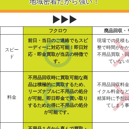
地域密着だから強い！
▶▶▶
フクロウ
廃品回収・
前日・当日のご連絡でもスピ
現場での見積
ーディーに対応可能！即日対
整で時間がか
スピー
応・即金買取が当店の特徴で
不用品買取・
ド
す。
ていない
不用品回収時に買取可能な商
品は積極的に買取するため、
不用品回収料
リーズナブルに不用品の処分
イクル料金な
料金
が可能。即日即金で買い取り
精算時に予想
するためお得に不用品の処分
てしまう
が可能です。
不用品１点から喜んで買取・