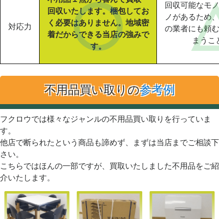
回収可能なモ
回収いたします。梱包してお
ノがあるため
く必要はありません。地域密
対応力
の業者にも頼
着だからできる当店の強みで
まうこ
す。
不用品買い取りの
参考例
フクロウでは様々なジャンルの不用品買い取りを行っていま
す。
他店で断られたという商品も諦めず、まずは当店までご相談下
さい。
こちらではほんの一部ですが、買取いたしました不用品をご紹
介いたします。