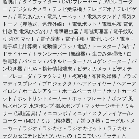
脂肪計 / タイプライター / DVDプレーヤー / DVDレコーダ
ー / デジタルカメラ / テレビ受像機 / テレビデオ / テレビゲ
ーム / 電気あんか / 電気カーペット / 電気スタンド / 電気ス
トーブ（赤熱式、遠赤外線） / 電気ポット / 電気毛布 電気
掛敷毛 電気ひざかけ / 電撃殺虫器 / 電磁調理器 / 電子蚊取
り 液体 マット / 電子辞書 / 電子手帳 / 電子レンジ / 電卓 -
電子卓上計算機 / 電動歯ブラシ / 電話 / トースター / 時計 /
ドライヤー / トランシーバー (無線機) / 生ごみ処理機 / 白
熱電球 / パソコン / パネルヒーター / ハロゲンヒーター / パ
ン焼き機 / PDA - 携帯情報端末 / ビデオカメラ / ビデオテ
ープレコーダ / ファクシミリ / 複写機 / 布団乾燥機 / プラズ
マディスプレイ / プロジェクタ / ヘアドライヤー / ヘアーア
イロン / ホームシアター / ホームベーカリー / ホットカーペ
ット / ホットサンドメーカー / ホットプレート / ポンプ 風
呂水ポンプ 水道ポンプ 揚水ポンプ / マッサージ椅子 / ミキ
サー (調理器具) / ミニコンポ / ミニディスクプレイヤー/レ
コーダー (MD) / ミル（粉砕器） / 餅つき器 / ヨーグルトメ
ーカー / ラジオ / ラジカセ - ラジオカセット / ラテカセ -
ラジカセにテレビがついたもの（ここでいう「ラテ」と