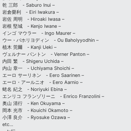
乾 三郎 - Saburo Inui –
岩倉榮利 - Eiri Iwakura –
岩佐 周明 - Hiroaki Iwasa –
岩根 堅城 - Kenjo Iwane –
インゴ マウラー - Ingo Maurer –
ウー・バホリヨディン - Ou Baholyyodhin –
植木 莞爾 - Kanji Ueki –
ヴェルナー パントン - Verner Panton –
内田 繁 - Shigeru Uchida –
内山 章一 - Uchiyama Shoichi –
エーロ サーリネン - Eero Saarinen –
エーロ・アールニオ - Eero Aarnio –
蛯名 紀之 - Noriyuki Ebina –
エンリコ フランゾリーニ - Enrico Franzolini –
奥山 清行 - Ken Okuyama –
岡本 光市 - Kouichi Okamoto –
小澤 良介 - Ryosuke Ozawa –
etc…