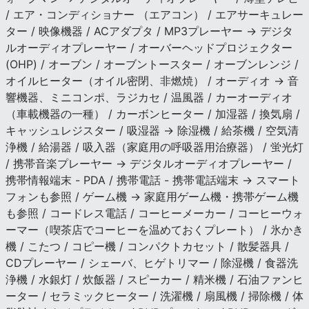
/ エア・コンディショナー （エアコン） / エアサーキュレー
ター / 映像機器 / ACアダプタ / MP3プレーヤー → デジタ
ルオーディオプレーヤー / オーバーヘッドプロジェクター
(OHP) / オーブン / オーブントースター / オーブンレンジ /
オイルヒーター（オイル密閉、非燃焼） / オーディオ → 音
響機器、ミニコンポ、ラジカセ / 温風器 / カーオーディオ
（車載機器の一種） / カーボンヒーター / 加湿器 / 換気扇 /
キャッシュレジスター / 吸湿器 → 除湿機 / 給茶機 / 空気清
浄機 / 給湯器 / 吸入器（家庭用の呼吸器用治療器） / 蛍光灯
/ 携帯音楽プレーヤー → デジタルオーディオプレーヤー /
携帯情報端末 - PDA / 携帯電話 - 携帯電話端末 → スマート
フォンも参照 / ゲーム機 → 家庭用ゲーム機・携帯ゲーム機
も参照 / コードレス電話 / コーヒーメーカー / コーヒーウォ
ーマー（喫茶店でコーヒーを温めておくプレート） / 氷かき
機 / こたつ / コピー機 / コンパクトカセット / 散髪器具 /
CDプレーヤー / シェーバ、ヒゲトリマー / 除湿機 / 食器洗
浄機 / 水銀灯 / 炊飯器 / スピーカー / 精米機 / 石油ファンヒ
ーター / セラミックヒーター / 洗濯機 / 扇風機 / 掃除機 / 体