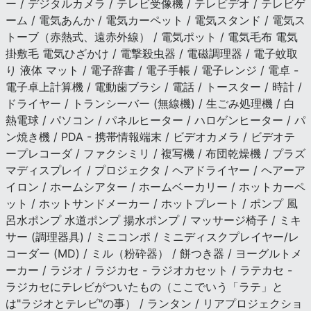
ー / デジタルカメラ / テレビ受像機 / テレビデオ / テレビゲ
ーム / 電気あんか / 電気カーペット / 電気スタンド / 電気ス
トーブ（赤熱式、遠赤外線） / 電気ポット / 電気毛布 電気
掛敷毛 電気ひざかけ / 電撃殺虫器 / 電磁調理器 / 電子蚊取
り 液体 マット / 電子辞書 / 電子手帳 / 電子レンジ / 電卓 -
電子卓上計算機 / 電動歯ブラシ / 電話 / トースター / 時計 /
ドライヤー / トランシーバー (無線機) / 生ごみ処理機 / 白
熱電球 / パソコン / パネルヒーター / ハロゲンヒーター / パ
ン焼き機 / PDA - 携帯情報端末 / ビデオカメラ / ビデオテ
ープレコーダ / ファクシミリ / 複写機 / 布団乾燥機 / プラズ
マディスプレイ / プロジェクタ / ヘアドライヤー / ヘアーア
イロン / ホームシアター / ホームベーカリー / ホットカーペ
ット / ホットサンドメーカー / ホットプレート / ポンプ 風
呂水ポンプ 水道ポンプ 揚水ポンプ / マッサージ椅子 / ミキ
サー (調理器具) / ミニコンポ / ミニディスクプレイヤー/レ
コーダー (MD) / ミル（粉砕器） / 餅つき器 / ヨーグルトメ
ーカー / ラジオ / ラジカセ - ラジオカセット / ラテカセ -
ラジカセにテレビがついたもの（ここでいう「ラテ」と
は"ラジオとテレビ"の事） / ランタン / リアプロジェクショ