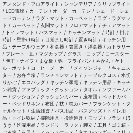
アスタンド・フロアライト / シャンデリア / クリップライト
/ LED電球 / カーテン / オーダーカーテン / シェード・シェ
ードカーテン / ラグ・マット・カーペット / ラグ・ラグマッ
ト / カーペット / 玄関マット / フロアマット / チェアマット
/ トイレマット / バスマット / キッチンマット / 時計 / 掛け
時計・壁掛け時計 / 目覚まし時計 / 置き時計 / キッチン用
品・テーブルウェア / 和食器 / 箸置き / 洋食器 / カトラリー
/ プレート・皿 / マグカップ / グラス・コップ / コースター
/ 包丁・ナイフ / まな板 / 鍋・フライパン / やかん・ケト
ル・ポット / コーヒーメーカー / メイソンジャー / キャニス
ター / お弁当箱 / ランチョンマット / テーブルクロス / 水切
りかご / エコバッグ / キッチン家電 / キッチン用品・キッチ
ン雑貨 / ファブリック・クッション / タオル / ソファーカバ
ー / クッション / クッションカバー / 座布団 / ベッドカバ
ー・ベッドリネン / 布団 / 枕 / 枕カバー / ブランケット・タ
オルケット / 生活雑貨 / バス用品・バスグッズ / トイレ用
品・トイレ収納 / 掃除用具・掃除道具 / モップ / ブラシ / ほ
うき / 洗濯用品 / ランドリーラック / 脚立 / 工具 / ゴミ箱・
ごみ箱 / 灰皿 / ティッシュケース / タオルハンガー / スリッ