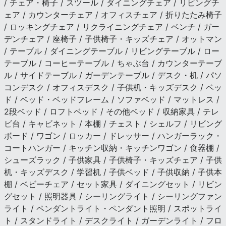
/ チェア・椅子 / スツール / ダイニングチェア / リビングチ
ェア / カウンターチェア / オフィスチェア / 折りたたみ椅子
/ ロッキングチェア / リクライニングチェア / ベンチ / ガー
デンチェア / 座椅子 / 子供椅子・キッズチェア / オットマン
/ テーブル / ダイニングテーブル / リビングテーブル / ロー
テーブル / コーヒーテーブル / ちゃぶ台 / カウンターテーブ
ル / サイドテーブル / ガーデンテーブル / デスク・机 / パソ
コンデスク / オフィスデスク / 子供机・キッズデスク / ベッ
ド / ベッド・ベッドフレーム / ソファベッド / マットレス /
2段ベッド / ロフトベッド / その他ベッド / 収納家具 / テレ
ビ台 / キャビネット / 本棚 / チェスト / シェルフ / リビング
ボード / ワゴン / ロッカー / ドレッサー / ハンガーラック・
コートハンガー / キッチン収納・キッチンワゴン / 食器棚 /
シューズラック / 子供家具 / 子供椅子・キッズチェア / 子供
机・キッズデスク / 学習机 / 子供ベッド / 子供収納 / 子供本
棚 / ベビーチェア / セット家具 / ダイニングセット / リビン
グセット / 照明器具 / シーリングライト / シーリングファン
ライト / ペンダントライト・ペンダント照明 / スポットライ
ト / スタンドライト / デスクライト / ガーデンライト / フロ