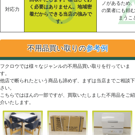
ノがあるため
く必要はありません。地域密
対応力
の業者にも頼
着だからできる当店の強みで
まうこ
す。
不用品買い取りの
参考例
フクロウでは様々なジャンルの不用品買い取りを行っていま
す。
他店で断られたという商品も諦めず、まずは当店までご相談下
さい。
こちらではほんの一部ですが、買取いたしました不用品をご紹
介いたします。