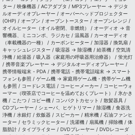
ター / 映像機器 / ACアダプタ / MP3プレーヤー → デジタ
ルオーディオプレーヤー / オーバーヘッドプロジェクター
(OHP) / オーブン / オーブントースター / オーブンレンジ /
オイルヒーター（オイル密閉、非燃焼） / オーディオ → 音
響機器、ミニコンポ、ラジカセ / 温風器 / カーオーディオ
（車載機器の一種） / カーボンヒーター / 加湿器 / 換気扇 /
キャッシュレジスター / 吸湿器 → 除湿機 / 給茶機 / 空気清
浄機 / 給湯器 / 吸入器（家庭用の呼吸器用治療器） / 蛍光灯
/ 携帯音楽プレーヤー → デジタルオーディオプレーヤー /
携帯情報端末 - PDA / 携帯電話 - 携帯電話端末 → スマート
フォンも参照 / ゲーム機 → 家庭用ゲーム機・携帯ゲーム機
も参照 / コードレス電話 / コーヒーメーカー / コーヒーウォ
ーマー（喫茶店でコーヒーを温めておくプレート） / 氷かき
機 / こたつ / コピー機 / コンパクトカセット / 散髪器具 /
CDプレーヤー / シェーバ、ヒゲトリマー / 除湿機 / 食器洗
浄機 / 水銀灯 / 炊飯器 / スピーカー / 精米機 / 石油ファンヒ
ーター / セラミックヒーター / 洗濯機 / 扇風機 / 掃除機 / 体
脂肪計 / タイプライター / DVDプレーヤー / DVDレコーダ