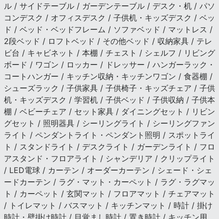
ル / サイドテーブル / ガーデンテーブル / デスク・机 / パソ
コンデスク / オフィスデスク / 子供机・キッズデスク / ベッ
ド / ベッド・ベッドフレーム / ソファベッド / マットレス /
2段ベッド / ロフトベッド / その他ベッド / 収納家具 / テレ
ビ台 / キャビネット / 本棚 / チェスト / シェルフ / リビング
ボード / ワゴン / ロッカー / ドレッサー / ハンガーラック・
コートハンガー / キッチン収納・キッチンワゴン / 食器棚 /
シューズラック / 子供家具 / 子供椅子・キッズチェア / 子供
机・キッズデスク / 学習机 / 子供ベッド / 子供収納 / 子供本
棚 / ベビーチェア / セット家具 / ダイニングセット / リビン
グセット / 照明器具 / シーリングライト / シーリングファン
ライト / ペンダントライト・ペンダント照明 / スポットライ
ト / スタンドライト / デスクライト / ガーデンライト / フロ
アスタンド・フロアライト / シャンデリア / クリップライト
/ LED電球 / カーテン / オーダーカーテン / シェード・シェ
ードカーテン / ラグ・マット・カーペット / ラグ・ラグマッ
ト / カーペット / 玄関マット / フロアマット / チェアマット
/ トイレマット / バスマット / キッチンマット / 時計 / 掛け
時計・壁掛け時計 / 目覚まし時計 / 置き時計 / キッチン用