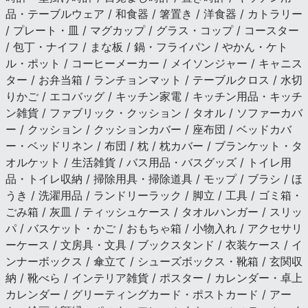
品・テーブルウェア / 和食器 / 箸置き / 洋食器 / カトラリー
/ プレート・皿 / マグカップ / グラス・コップ / コースター
/ 包丁・ナイフ / まな板 / 鍋・フライパン / やかん・ケト
ル・ポット / コーヒーメーカー / メイソンジャー / キャニス
ター / お弁当箱 / ランチョンマット / テーブルクロス / 水切
りかご / エコバッグ / キッチン家電 / キッチン用品・キッチ
ン雑貨 / ファブリック・クッション / タオル / ソファーカバ
ー / クッション / クッションカバー / 座布団 / ベッドカバ
ー・ベッドリネン / 布団 / 枕 / 枕カバー / ブランケット・タ
オルケット / 生活雑貨 / バス用品・バスグッズ / トイレ用
品・トイレ収納 / 掃除用具・掃除道具 / モップ / ブラシ / ほ
うき / 洗濯用品 / ランドリーラック / 脚立 / 工具 / ゴミ箱・
ごみ箱 / 灰皿 / ティッシュケース / タオルハンガー / スリッ
パ / バスケット・かご / おもちゃ箱 / 小物入れ / アクセサリ
ーケース / 文房具・文具 / ブックスタンド / 衣装ケース / イ
ンナーボックス / 傘立て / シューズボックス・靴箱 / 玄関収
納 / 靴べら / インテリア雑貨 / ポスター / カレンダー・卓上
カレンダー / グリーティングカード・ポストカード / アー