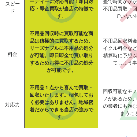
ーディーに対応可能！即日対
整で時間がか
スピー
応・即金買取が当店の特徴で
不用品買取・
ド
す。
ていない
不用品回収時に買取可能な商
品は積極的に買取するため、
不用品回収料
リーズナブルに不用品の処分
イクル料金な
料金
が可能。即日即金で買い取り
精算時に予想
するためお得に不用品の処分
てしまう
が可能です。
不用品１点から喜んで買取・
回収可能なモ
回収いたします。梱包してお
ノがあるため
く必要はありません。地域密
対応力
の業者にも頼
着だからできる当店の強みで
まうこ
す。