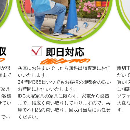
額が想
兵庫にお住まいでしたら無料出張査定にお伺
親切
店まで
いいたします。
だい
24時間365日いつでもお客様の御都合の良い
買い
ズ家具
お時間にお伺いいたします。
ご相
お客様
IDC大塚家具の家具に限らず、家電から楽器
ソフ
せてい
まで、幅広く買い取りしておりますので、兵
大変
庫で不用品の買い取り、回収は当店にお任せ
す。
までお
ください。