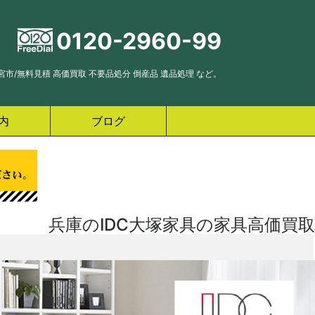
0120-2960-99
市/無料見積 高価買取 不要品処分 倒産品 遺品処理 など。
内
ブログ
兵庫のIDC大塚家具の家具高価買取