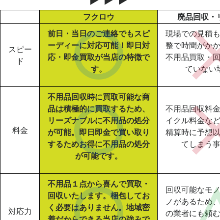
フクロウ
廃品回収・
前日・当日のご連絡でもスピ
現場での見積
ーディーに対応可能！即日対
整で時間がか
スピー
応・即金買取が当店の特徴で
不用品買取・
ド
す。
ていない
不用品回収時に買取可能な商
品は積極的に買取するため、
不用品回収料
リーズナブルに不用品の処分
イクル料金な
料金
が可能。即日即金で買い取り
精算時に予想
するためお得に不用品の処分
てしまう
が可能です。
不用品１点から喜んで買取・
回収可能なモ
回収いたします。梱包してお
ノがあるため
く必要はありません。地域密
対応力
の業者にも頼
着だからできる当店の強みで