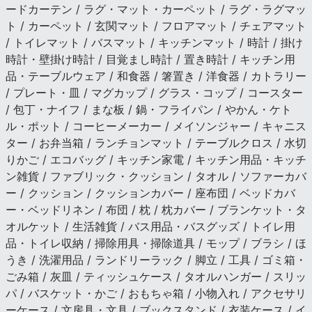
ードカーテン / ラグ・マット・カーペット / ラグ・ラグマッ
ト / カーペット / 玄関マット / フロアマット / チェアマット
/ トイレマット / バスマット / キッチンマット / 時計 / 掛け
時計・壁掛け時計 / 目覚まし時計 / 置き時計 / キッチン用
品・テーブルウェア / 和食器 / 箸置き / 洋食器 / カトラリー
/ プレート・皿 / マグカップ / グラス・コップ / コースター
/ 包丁・ナイフ / まな板 / 鍋・フライパン / やかん・ケト
ル・ポット / コーヒーメーカー / メイソンジャー / キャニス
ター / お弁当箱 / ランチョンマット / テーブルクロス / 水切
りかご / エコバッグ / キッチン家電 / キッチン用品・キッチ
ン雑貨 / ファブリック・クッション / タオル / ソファーカバ
ー / クッション / クッションカバー / 座布団 / ベッドカバ
ー・ベッドリネン / 布団 / 枕 / 枕カバー / ブランケット・タ
オルケット / 生活雑貨 / バス用品・バスグッズ / トイレ用
品・トイレ収納 / 掃除用具・掃除道具 / モップ / ブラシ / ほ
うき / 洗濯用品 / ランドリーラック / 脚立 / 工具 / ゴミ箱・
ごみ箱 / 灰皿 / ティッシュケース / タオルハンガー / スリッ
パ / バスケット・かご / おもちゃ箱 / 小物入れ / アクセサリ
ーケース / 文房具・文具 / ブックスタンド / 衣装ケース / イ