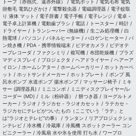
トーブ（赤熱式、遠赤外線） / 電気ポット / 電気毛布 電気
掛敷毛 電気ひざかけ / 電撃殺虫器 / 電磁調理器 / 電子蚊取
り 液体 マット / 電子辞書 / 電子手帳 / 電子レンジ / 電卓 -
電子卓上計算機 / 電動歯ブラシ / 電話 / トースター / 時計 /
ドライヤー / トランシーバー (無線機) / 生ごみ処理機 / 白
熱電球 / パソコン / パネルヒーター / ハロゲンヒーター / パ
ン焼き機 / PDA - 携帯情報端末 / ビデオカメラ / ビデオテ
ープレコーダ / ファクシミリ / 複写機 / 布団乾燥機 / プラズ
マディスプレイ / プロジェクタ / ヘアドライヤー / ヘアーア
イロン / ホームシアター / ホームベーカリー / ホットカーペ
ット / ホットサンドメーカー / ホットプレート / ポンプ 風
呂水ポンプ 水道ポンプ 揚水ポンプ / マッサージ椅子 / ミキ
サー (調理器具) / ミニコンポ / ミニディスクプレイヤー/レ
コーダー (MD) / ミル（粉砕器） / 餅つき器 / ヨーグルトメ
ーカー / ラジオ / ラジカセ - ラジオカセット / ラテカセ -
ラジカセにテレビがついたもの（ここでいう「ラテ」と
は"ラジオとテレビ"の事） / ランタン / リアプロジェクショ
ンテレビ / 冷水機 / 冷蔵庫 / 冷風機 スポットクーラー コン
ビニクーラー / 冷風扇 水や氷を使用 打ち水 / ワープロ