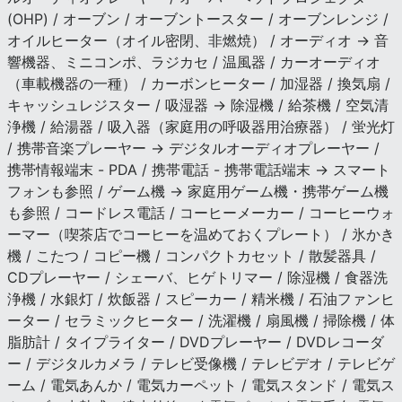
(OHP) / オーブン / オーブントースター / オーブンレンジ /
オイルヒーター（オイル密閉、非燃焼） / オーディオ → 音
響機器、ミニコンポ、ラジカセ / 温風器 / カーオーディオ
（車載機器の一種） / カーボンヒーター / 加湿器 / 換気扇 /
キャッシュレジスター / 吸湿器 → 除湿機 / 給茶機 / 空気清
浄機 / 給湯器 / 吸入器（家庭用の呼吸器用治療器） / 蛍光灯
/ 携帯音楽プレーヤー → デジタルオーディオプレーヤー /
携帯情報端末 - PDA / 携帯電話 - 携帯電話端末 → スマート
フォンも参照 / ゲーム機 → 家庭用ゲーム機・携帯ゲーム機
も参照 / コードレス電話 / コーヒーメーカー / コーヒーウォ
ーマー（喫茶店でコーヒーを温めておくプレート） / 氷かき
機 / こたつ / コピー機 / コンパクトカセット / 散髪器具 /
CDプレーヤー / シェーバ、ヒゲトリマー / 除湿機 / 食器洗
浄機 / 水銀灯 / 炊飯器 / スピーカー / 精米機 / 石油ファンヒ
ーター / セラミックヒーター / 洗濯機 / 扇風機 / 掃除機 / 体
脂肪計 / タイプライター / DVDプレーヤー / DVDレコーダ
ー / デジタルカメラ / テレビ受像機 / テレビデオ / テレビゲ
ーム / 電気あんか / 電気カーペット / 電気スタンド / 電気ス