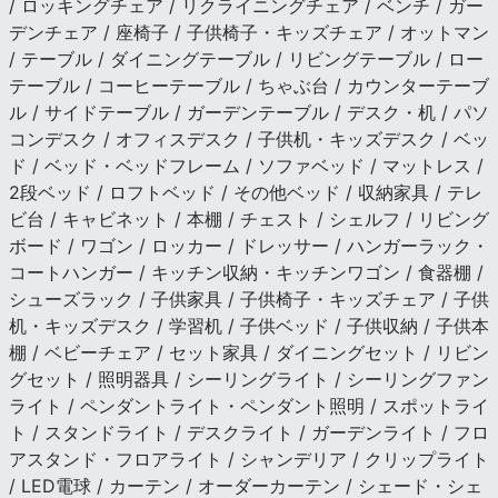
/ ロッキングチェア / リクライニングチェア / ベンチ / ガー
デンチェア / 座椅子 / 子供椅子・キッズチェア / オットマン
/ テーブル / ダイニングテーブル / リビングテーブル / ロー
テーブル / コーヒーテーブル / ちゃぶ台 / カウンターテーブ
ル / サイドテーブル / ガーデンテーブル / デスク・机 / パソ
コンデスク / オフィスデスク / 子供机・キッズデスク / ベッ
ド / ベッド・ベッドフレーム / ソファベッド / マットレス /
2段ベッド / ロフトベッド / その他ベッド / 収納家具 / テレ
ビ台 / キャビネット / 本棚 / チェスト / シェルフ / リビング
ボード / ワゴン / ロッカー / ドレッサー / ハンガーラック・
コートハンガー / キッチン収納・キッチンワゴン / 食器棚 /
シューズラック / 子供家具 / 子供椅子・キッズチェア / 子供
机・キッズデスク / 学習机 / 子供ベッド / 子供収納 / 子供本
棚 / ベビーチェア / セット家具 / ダイニングセット / リビン
グセット / 照明器具 / シーリングライト / シーリングファン
ライト / ペンダントライト・ペンダント照明 / スポットライ
ト / スタンドライト / デスクライト / ガーデンライト / フロ
アスタンド・フロアライト / シャンデリア / クリップライト
/ LED電球 / カーテン / オーダーカーテン / シェード・シェ