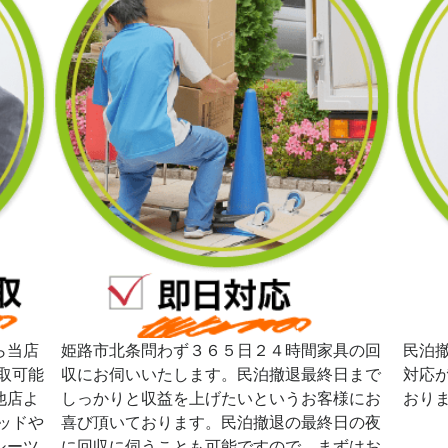
ら当店
姫路市北条問わず３６５日２４時間家具の回
民泊
取可能
収にお伺いいたします。民泊撤退最終日まで
対応
他店よ
しっかりと収益を上げたいというお客様にお
おり
ッドや
喜び頂いております。民泊撤退の最終日の夜
シーツ
に回収に伺うことも可能ですので、まずはお