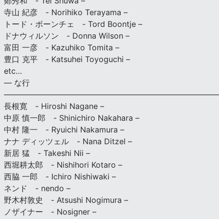
鄭秀和 - Tei Shuwa –
寺山 紀彦 - Norihiko Terayama –
トード・ボーンチェ - Tord Boontje –
ドナウィルソン - Donna Wilson –
富田 一彦 - Kazuhiko Tomita –
豊口 克平 - Katsuhei Toyoguchi –
etc…
— な行
———————————————————————————
長根寛 - Hiroshi Nagane –
中原 慎一郎 - Shinichiro Nakahara –
中村 隆一 - Ryuichi Nakamura –
ナナ ディッツェル - Nana Ditzel –
新居 猛 - Takeshi Nii –
西堀耕太郎 - Nishihori Kotaro –
西脇 一郎 - Ichiro Nishiwaki –
ネンド - nendo –
野木村敦史 - Atsushi Nogimura –
ノザイナー - Nosigner –