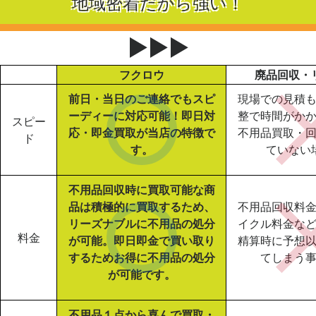
地域密着だから強い！
▶▶▶
フクロウ
廃品回収・
前日・当日のご連絡でもスピ
現場での見積
ーディーに対応可能！即日対
整で時間がか
スピー
応・即金買取が当店の特徴で
不用品買取・
ド
す。
ていない
不用品回収時に買取可能な商
品は積極的に買取するため、
不用品回収料
リーズナブルに不用品の処分
イクル料金な
料金
が可能。即日即金で買い取り
精算時に予想
するためお得に不用品の処分
てしまう
が可能です。
不用品１点から喜んで買取・