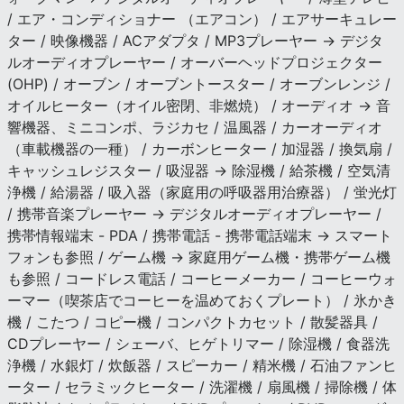
/ エア・コンディショナー （エアコン） / エアサーキュレー
ター / 映像機器 / ACアダプタ / MP3プレーヤー → デジタ
ルオーディオプレーヤー / オーバーヘッドプロジェクター
(OHP) / オーブン / オーブントースター / オーブンレンジ /
オイルヒーター（オイル密閉、非燃焼） / オーディオ → 音
響機器、ミニコンポ、ラジカセ / 温風器 / カーオーディオ
（車載機器の一種） / カーボンヒーター / 加湿器 / 換気扇 /
キャッシュレジスター / 吸湿器 → 除湿機 / 給茶機 / 空気清
浄機 / 給湯器 / 吸入器（家庭用の呼吸器用治療器） / 蛍光灯
/ 携帯音楽プレーヤー → デジタルオーディオプレーヤー /
携帯情報端末 - PDA / 携帯電話 - 携帯電話端末 → スマート
フォンも参照 / ゲーム機 → 家庭用ゲーム機・携帯ゲーム機
も参照 / コードレス電話 / コーヒーメーカー / コーヒーウォ
ーマー（喫茶店でコーヒーを温めておくプレート） / 氷かき
機 / こたつ / コピー機 / コンパクトカセット / 散髪器具 /
CDプレーヤー / シェーバ、ヒゲトリマー / 除湿機 / 食器洗
浄機 / 水銀灯 / 炊飯器 / スピーカー / 精米機 / 石油ファンヒ
ーター / セラミックヒーター / 洗濯機 / 扇風機 / 掃除機 / 体