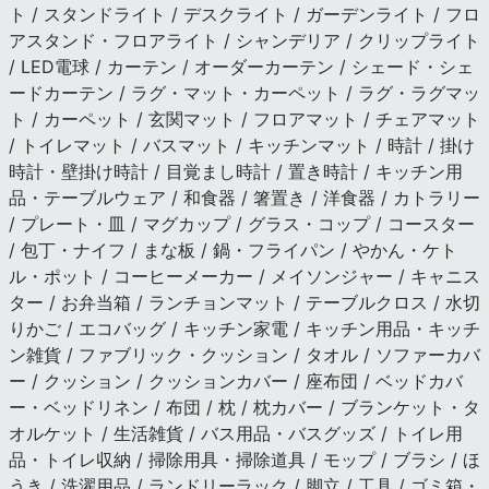
ト / スタンドライト / デスクライト / ガーデンライト / フロ
アスタンド・フロアライト / シャンデリア / クリップライト
/ LED電球 / カーテン / オーダーカーテン / シェード・シェ
ードカーテン / ラグ・マット・カーペット / ラグ・ラグマッ
ト / カーペット / 玄関マット / フロアマット / チェアマット
/ トイレマット / バスマット / キッチンマット / 時計 / 掛け
時計・壁掛け時計 / 目覚まし時計 / 置き時計 / キッチン用
品・テーブルウェア / 和食器 / 箸置き / 洋食器 / カトラリー
/ プレート・皿 / マグカップ / グラス・コップ / コースター
/ 包丁・ナイフ / まな板 / 鍋・フライパン / やかん・ケト
ル・ポット / コーヒーメーカー / メイソンジャー / キャニス
ター / お弁当箱 / ランチョンマット / テーブルクロス / 水切
りかご / エコバッグ / キッチン家電 / キッチン用品・キッチ
ン雑貨 / ファブリック・クッション / タオル / ソファーカバ
ー / クッション / クッションカバー / 座布団 / ベッドカバ
ー・ベッドリネン / 布団 / 枕 / 枕カバー / ブランケット・タ
オルケット / 生活雑貨 / バス用品・バスグッズ / トイレ用
品・トイレ収納 / 掃除用具・掃除道具 / モップ / ブラシ / ほ
うき / 洗濯用品 / ランドリーラック / 脚立 / 工具 / ゴミ箱・