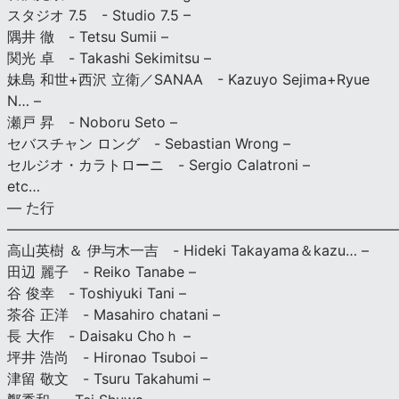
スタジオ 7.5 - Studio 7.5 –
隅井 徹 - Tetsu Sumii –
関光 卓 - Takashi Sekimitsu –
妹島 和世+西沢 立衛／SANAA - Kazuyo Sejima+Ryue
N… –
瀬戸 昇 - Noboru Seto –
セバスチャン ロング - Sebastian Wrong –
セルジオ・カラトローニ - Sergio Calatroni –
etc…
— た行
———————————————————————————
高山英樹 ＆ 伊与木一吉 - Hideki Takayama＆kazu… –
田辺 麗子 - Reiko Tanabe –
谷 俊幸 - Toshiyuki Tani –
茶谷 正洋 - Masahiro chatani –
長 大作 - Daisaku Choｈ –
坪井 浩尚 - Hironao Tsuboi –
津留 敬文 - Tsuru Takahumi –