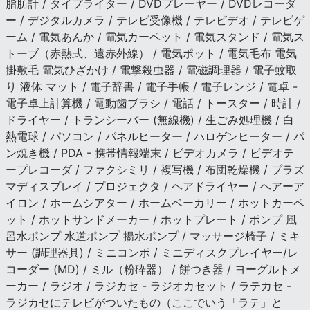
脂肪計 / タイプライター / DVDプレーヤー / DVDレコーダ
ー / デジタルカメラ / テレビ受像機 / テレビデオ / テレビゲ
ーム / 電気あんか / 電気カーペット / 電気スタンド / 電気ス
トーブ（赤熱式、遠赤外線） / 電気ポット / 電気毛布 電気
掛敷毛 電気ひざかけ / 電撃殺虫器 / 電磁調理器 / 電子蚊取
り 液体 マット / 電子辞書 / 電子手帳 / 電子レンジ / 電卓 -
電子卓上計算機 / 電動歯ブラシ / 電話 / トースター / 時計 /
ドライヤー / トランシーバー (無線機) / 生ごみ処理機 / 白
熱電球 / パソコン / パネルヒーター / ハロゲンヒーター / パ
ン焼き機 / PDA - 携帯情報端末 / ビデオカメラ / ビデオテ
ープレコーダ / ファクシミリ / 複写機 / 布団乾燥機 / プラズ
マディスプレイ / プロジェクタ / ヘアドライヤー / ヘアーア
イロン / ホームシアター / ホームベーカリー / ホットカーペ
ット / ホットサンドメーカー / ホットプレート / ポンプ 風
呂水ポンプ 水道ポンプ 揚水ポンプ / マッサージ椅子 / ミキ
サー (調理器具) / ミニコンポ / ミニディスクプレイヤー/レ
コーダー (MD) / ミル（粉砕器） / 餅つき器 / ヨーグルトメ
ーカー / ラジオ / ラジカセ - ラジオカセット / ラテカセ -
ラジカセにテレビがついたもの（ここでいう「ラテ」と