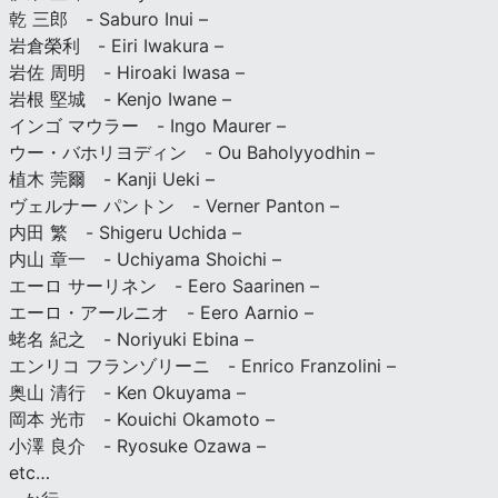
乾 三郎 - Saburo Inui –
岩倉榮利 - Eiri Iwakura –
岩佐 周明 - Hiroaki Iwasa –
岩根 堅城 - Kenjo Iwane –
インゴ マウラー - Ingo Maurer –
ウー・バホリヨディン - Ou Baholyyodhin –
植木 莞爾 - Kanji Ueki –
ヴェルナー パントン - Verner Panton –
内田 繁 - Shigeru Uchida –
内山 章一 - Uchiyama Shoichi –
エーロ サーリネン - Eero Saarinen –
エーロ・アールニオ - Eero Aarnio –
蛯名 紀之 - Noriyuki Ebina –
エンリコ フランゾリーニ - Enrico Franzolini –
奥山 清行 - Ken Okuyama –
岡本 光市 - Kouichi Okamoto –
小澤 良介 - Ryosuke Ozawa –
etc…