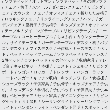
/ ソファベッド / オットマン / ソファセット / その他ソファ
/ チェア・椅子 / スツール / ダイニングチェア / リビングチ
ェア / カウンターチェア / オフィスチェア / 折りたたみ椅子
/ ロッキングチェア / リクライニングチェア / ベンチ / ガー
デンチェア / 座椅子 / 子供椅子・キッズチェア / オットマン
/ テーブル / ダイニングテーブル / リビングテーブル / ロー
テーブル / コーヒーテーブル / ちゃぶ台 / カウンターテーブ
ル / サイドテーブル / ガーデンテーブル / デスク・机 / パソ
コンデスク / オフィスデスク / 子供机・キッズデスク / ベッ
ド / ベッド・ベッドフレーム / ソファベッド / マットレス /
2段ベッド / ロフトベッド / その他ベッド / 収納家具 / テレ
ビ台 / キャビネット / 本棚 / チェスト / シェルフ / リビング
ボード / ワゴン / ロッカー / ドレッサー / ハンガーラック・
コートハンガー / キッチン収納・キッチンワゴン / 食器棚 /
シューズラック / 子供家具 / 子供椅子・キッズチェア / 子供
机・キッズデスク / 学習机 / 子供ベッド / 子供収納 / 子供本
棚 / ベビーチェア / セット家具 / ダイニングセット / リビン
グセット / 照明器具 / シーリングライト / シーリングファン
ライト / ペンダントライト・ペンダント照明 / スポットライ