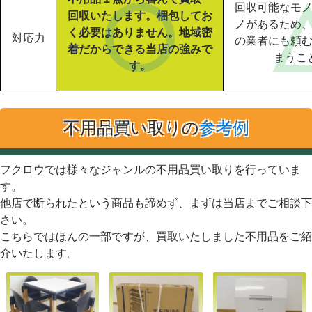
回収可能なモ
回収いたします。梱包してお
ノがあるため
く必要はありません。地域密
対応力
の業者にも頼
着だからできる当店の強みで
まうこ
す。
不用品買い取りの
参考例
フクロウでは様々なジャンルの不用品買い取りを行っていま
す。
他店で断られたという商品も諦めず、まずは当店までご相談下
さい。
こちらではほんの一部ですが、買取いたしました不用品をご紹
介いたします。