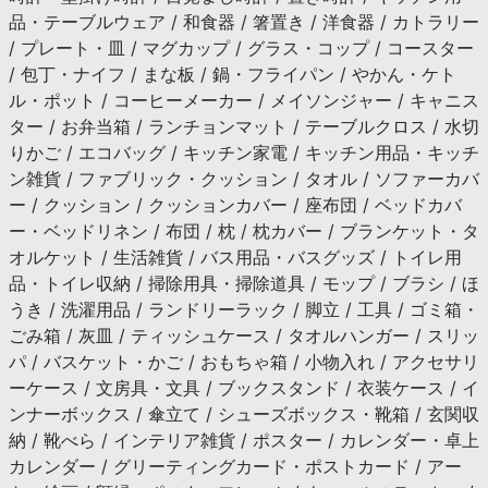
品・テーブルウェア / 和食器 / 箸置き / 洋食器 / カトラリー
/ プレート・皿 / マグカップ / グラス・コップ / コースター
/ 包丁・ナイフ / まな板 / 鍋・フライパン / やかん・ケト
ル・ポット / コーヒーメーカー / メイソンジャー / キャニス
ター / お弁当箱 / ランチョンマット / テーブルクロス / 水切
りかご / エコバッグ / キッチン家電 / キッチン用品・キッチ
ン雑貨 / ファブリック・クッション / タオル / ソファーカバ
ー / クッション / クッションカバー / 座布団 / ベッドカバ
ー・ベッドリネン / 布団 / 枕 / 枕カバー / ブランケット・タ
オルケット / 生活雑貨 / バス用品・バスグッズ / トイレ用
品・トイレ収納 / 掃除用具・掃除道具 / モップ / ブラシ / ほ
うき / 洗濯用品 / ランドリーラック / 脚立 / 工具 / ゴミ箱・
ごみ箱 / 灰皿 / ティッシュケース / タオルハンガー / スリッ
パ / バスケット・かご / おもちゃ箱 / 小物入れ / アクセサリ
ーケース / 文房具・文具 / ブックスタンド / 衣装ケース / イ
ンナーボックス / 傘立て / シューズボックス・靴箱 / 玄関収
納 / 靴べら / インテリア雑貨 / ポスター / カレンダー・卓上
カレンダー / グリーティングカード・ポストカード / アー