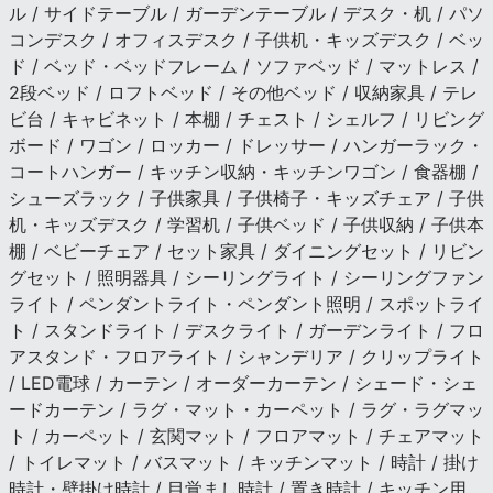
ル / サイドテーブル / ガーデンテーブル / デスク・机 / パソ
コンデスク / オフィスデスク / 子供机・キッズデスク / ベッ
ド / ベッド・ベッドフレーム / ソファベッド / マットレス /
2段ベッド / ロフトベッド / その他ベッド / 収納家具 / テレ
ビ台 / キャビネット / 本棚 / チェスト / シェルフ / リビング
ボード / ワゴン / ロッカー / ドレッサー / ハンガーラック・
コートハンガー / キッチン収納・キッチンワゴン / 食器棚 /
シューズラック / 子供家具 / 子供椅子・キッズチェア / 子供
机・キッズデスク / 学習机 / 子供ベッド / 子供収納 / 子供本
棚 / ベビーチェア / セット家具 / ダイニングセット / リビン
グセット / 照明器具 / シーリングライト / シーリングファン
ライト / ペンダントライト・ペンダント照明 / スポットライ
ト / スタンドライト / デスクライト / ガーデンライト / フロ
アスタンド・フロアライト / シャンデリア / クリップライト
/ LED電球 / カーテン / オーダーカーテン / シェード・シェ
ードカーテン / ラグ・マット・カーペット / ラグ・ラグマッ
ト / カーペット / 玄関マット / フロアマット / チェアマット
/ トイレマット / バスマット / キッチンマット / 時計 / 掛け
時計・壁掛け時計 / 目覚まし時計 / 置き時計 / キッチン用