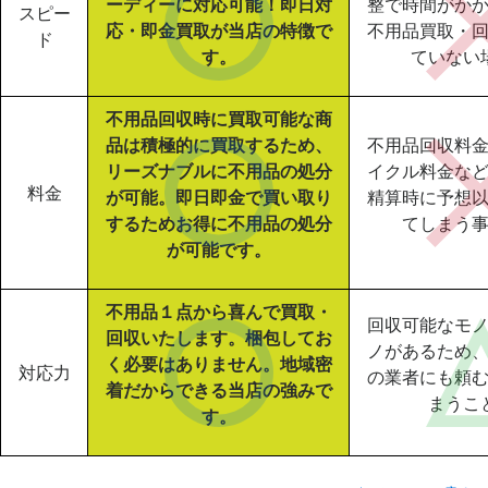
ーディーに対応可能！即日対
整で時間がか
スピー
応・即金買取が当店の特徴で
不用品買取・
ド
す。
ていない
不用品回収時に買取可能な商
品は積極的に買取するため、
不用品回収料
リーズナブルに不用品の処分
イクル料金な
料金
が可能。即日即金で買い取り
精算時に予想
するためお得に不用品の処分
てしまう
が可能です。
不用品１点から喜んで買取・
回収可能なモ
回収いたします。梱包してお
ノがあるため
く必要はありません。地域密
対応力
の業者にも頼
着だからできる当店の強みで
まうこ
す。