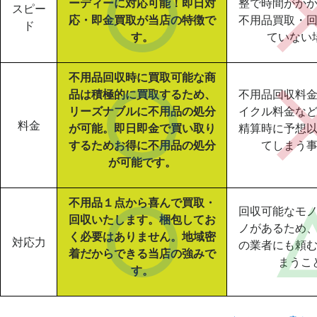
ーディーに対応可能！即日対
整で時間がか
スピー
応・即金買取が当店の特徴で
不用品買取・
ド
す。
ていない
不用品回収時に買取可能な商
品は積極的に買取するため、
不用品回収料
リーズナブルに不用品の処分
イクル料金な
料金
が可能。即日即金で買い取り
精算時に予想
するためお得に不用品の処分
てしまう
が可能です。
不用品１点から喜んで買取・
回収可能なモ
回収いたします。梱包してお
ノがあるため
く必要はありません。地域密
対応力
の業者にも頼
着だからできる当店の強みで
まうこ
す。