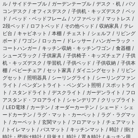
ル / サイドテーブル / ガーデンテーブル / デスク・机 / パソ
コンデスク / オフィスデスク / 子供机・キッズデスク / ベッ
ド / ベッド・ベッドフレーム / ソファベッド / マットレス /
2段ベッド / ロフトベッド / その他ベッド / 収納家具 / テレ
ビ台 / キャビネット / 本棚 / チェスト / シェルフ / リビング
ボード / ワゴン / ロッカー / ドレッサー / ハンガーラック・
コートハンガー / キッチン収納・キッチンワゴン / 食器棚 /
シューズラック / 子供家具 / 子供椅子・キッズチェア / 子供
机・キッズデスク / 学習机 / 子供ベッド / 子供収納 / 子供本
棚 / ベビーチェア / セット家具 / ダイニングセット / リビン
グセット / 照明器具 / シーリングライト / シーリングファン
ライト / ペンダントライト・ペンダント照明 / スポットライ
ト / スタンドライト / デスクライト / ガーデンライト / フロ
アスタンド・フロアライト / シャンデリア / クリップライト
/ LED電球 / カーテン / オーダーカーテン / シェード・シェ
ードカーテン / ラグ・マット・カーペット / ラグ・ラグマッ
ト / カーペット / 玄関マット / フロアマット / チェアマット
/ トイレマット / バスマット / キッチンマット / 時計 / 掛け
時計・壁掛け時計 / 目覚まし時計 / 置き時計 / キッチン用