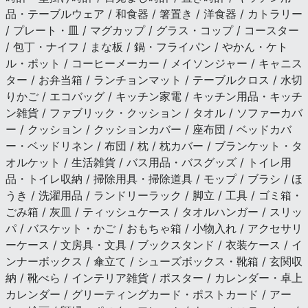
品・テーブルウェア / 和食器 / 箸置き / 洋食器 / カトラリー
/ プレート・皿 / マグカップ / グラス・コップ / コースター
/ 包丁・ナイフ / まな板 / 鍋・フライパン / やかん・ケト
ル・ポット / コーヒーメーカー / メイソンジャー / キャニス
ター / お弁当箱 / ランチョンマット / テーブルクロス / 水切
りかご / エコバッグ / キッチン家電 / キッチン用品・キッチ
ン雑貨 / ファブリック・クッション / タオル / ソファーカバ
ー / クッション / クッションカバー / 座布団 / ベッドカバ
ー・ベッドリネン / 布団 / 枕 / 枕カバー / ブランケット・タ
オルケット / 生活雑貨 / バス用品・バスグッズ / トイレ用
品・トイレ収納 / 掃除用具・掃除道具 / モップ / ブラシ / ほ
うき / 洗濯用品 / ランドリーラック / 脚立 / 工具 / ゴミ箱・
ごみ箱 / 灰皿 / ティッシュケース / タオルハンガー / スリッ
パ / バスケット・かご / おもちゃ箱 / 小物入れ / アクセサリ
ーケース / 文房具・文具 / ブックスタンド / 衣装ケース / イ
ンナーボックス / 傘立て / シューズボックス・靴箱 / 玄関収
納 / 靴べら / インテリア雑貨 / ポスター / カレンダー・卓上
カレンダー / グリーティングカード・ポストカード / アー