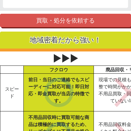
買取・処分を依頼する
地域密着だから強い！
▶▶▶
フクロウ
廃品回収・
前日・当日のご連絡でもスピ
現場での見積
ーディーに対応可能！即日対
整で時間がか
スピー
応・即金買取が当店の特徴で
不用品買取・
ド
す。
ていない
不用品回収時に買取可能な商
品は積極的に買取するため、
不用品回収料