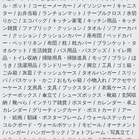
ル・ポット / コーヒーメーカー / メイソンジャー / キャニス
ター / お弁当箱 / ランチョンマット / テーブルクロス / 水切
りかご / エコバッグ / キッチン家電 / キッチン用品・キッチ
ン雑貨 / ファブリック・クッション / タオル / ソファーカバ
ー / クッション / クッションカバー / 座布団 / ベッドカバ
ー・ベッドリネン / 布団 / 枕 / 枕カバー / ブランケット・タ
オルケット / 生活雑貨 / バス用品・バスグッズ / トイレ用
品・トイレ収納 / 掃除用具・掃除道具 / モップ / ブラシ / ほ
うき / 洗濯用品 / ランドリーラック / 脚立 / 工具 / ゴミ箱・
ごみ箱 / 灰皿 / ティッシュケース / タオルハンガー / スリッ
パ / バスケット・かご / おもちゃ箱 / 小物入れ / アクセサリ
ーケース / 文房具・文具 / ブックスタンド / 衣装ケース / イ
ンナーボックス / 傘立て / シューズボックス・靴箱 / 玄関収
納 / 靴べら / インテリア雑貨 / ポスター / カレンダー・卓上
カレンダー / グリーティングカード・ポストカード / アー
ト・絵画 / 額縁・ポスターフレーム / ウォールステッカー /
コルクボード・ウォールポケット / モビール / オーナメント
/ ハンガー / ハンガーラック / フォトフレーム・写真立て /