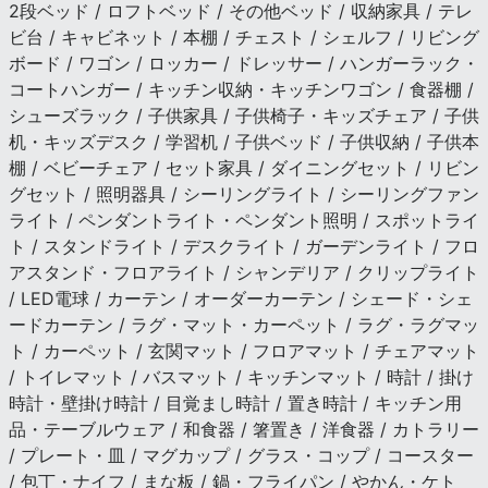
2段ベッド / ロフトベッド / その他ベッド / 収納家具 / テレ
ビ台 / キャビネット / 本棚 / チェスト / シェルフ / リビング
ボード / ワゴン / ロッカー / ドレッサー / ハンガーラック・
コートハンガー / キッチン収納・キッチンワゴン / 食器棚 /
シューズラック / 子供家具 / 子供椅子・キッズチェア / 子供
机・キッズデスク / 学習机 / 子供ベッド / 子供収納 / 子供本
棚 / ベビーチェア / セット家具 / ダイニングセット / リビン
グセット / 照明器具 / シーリングライト / シーリングファン
ライト / ペンダントライト・ペンダント照明 / スポットライ
ト / スタンドライト / デスクライト / ガーデンライト / フロ
アスタンド・フロアライト / シャンデリア / クリップライト
/ LED電球 / カーテン / オーダーカーテン / シェード・シェ
ードカーテン / ラグ・マット・カーペット / ラグ・ラグマッ
ト / カーペット / 玄関マット / フロアマット / チェアマット
/ トイレマット / バスマット / キッチンマット / 時計 / 掛け
時計・壁掛け時計 / 目覚まし時計 / 置き時計 / キッチン用
品・テーブルウェア / 和食器 / 箸置き / 洋食器 / カトラリー
/ プレート・皿 / マグカップ / グラス・コップ / コースター
/ 包丁・ナイフ / まな板 / 鍋・フライパン / やかん・ケト