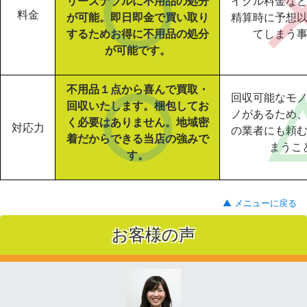
リーズナブルに不用品の処分
イクル料金な
料金
が可能。即日即金で買い取り
精算時に予想
するためお得に不用品の処分
てしまう
が可能です。
不用品１点から喜んで買取・
回収可能なモ
回収いたします。梱包してお
ノがあるため
く必要はありません。地域密
対応力
の業者にも頼
着だからできる当店の強みで
まうこ
す。
▲ メニューに戻る
お客様の声