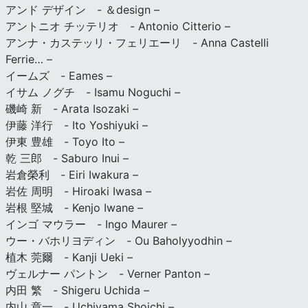
アンド デザイン - ＆design –
アントニオ チッテリオ - Antonio Citterio –
アンナ・カステッリ・フェリエーリ - Anna Castelli
Ferrie… –
イームズ - Eames –
イサム ノグチ - Isamu Noguchi –
磯崎 新 - Arata Isozaki –
伊藤 洋行 - Ito Yoshiyuki –
伊東 豊雄 - Toyo Ito –
乾 三郎 - Saburo Inui –
岩倉榮利 - Eiri Iwakura –
岩佐 周明 - Hiroaki Iwasa –
岩根 堅城 - Kenjo Iwane –
インゴ マウラー - Ingo Maurer –
ウー・バホリヨディン - Ou Baholyyodhin –
植木 莞爾 - Kanji Ueki –
ヴェルナー パントン - Verner Panton –
内田 繁 - Shigeru Uchida –
内山 章一 - Uchiyama Shoichi –