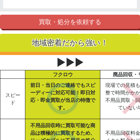
買取・処分を依頼する
地域密着だから強い！
▶▶▶
フクロウ
廃品回収・
前日・当日のご連絡でもスピ
現場での見積
ーディーに対応可能！即日対
整で時間がか
スピー
応・即金買取が当店の特徴で
不用品買取・
ド
す。
ていない
不用品回収時に買取可能な商
品は積極的に買取するため、
不用品回収料