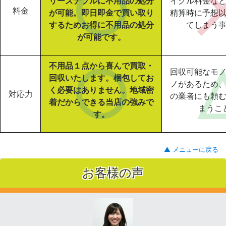
リーズナブルに不用品の処分
イクル料金な
料金
が可能。即日即金で買い取り
精算時に予想
するためお得に不用品の処分
てしまう
が可能です。
不用品１点から喜んで買取・
回収可能なモ
回収いたします。梱包してお
ノがあるため
く必要はありません。地域密
対応力
の業者にも頼
着だからできる当店の強みで
まうこ
す。
▲ メニューに戻る
お客様の声