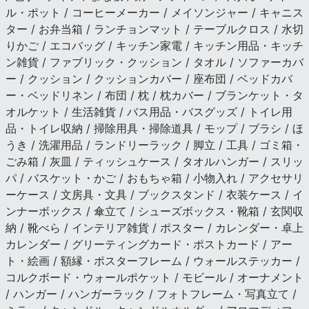
ル・ポット / コーヒーメーカー / メイソンジャー / キャニス
ター / お弁当箱 / ランチョンマット / テーブルクロス / 水切
りかご / エコバッグ / キッチン家電 / キッチン用品・キッチ
ン雑貨 / ファブリック・クッション / タオル / ソファーカバ
ー / クッション / クッションカバー / 座布団 / ベッドカバ
ー・ベッドリネン / 布団 / 枕 / 枕カバー / ブランケット・タ
オルケット / 生活雑貨 / バス用品・バスグッズ / トイレ用
品・トイレ収納 / 掃除用具・掃除道具 / モップ / ブラシ / ほ
うき / 洗濯用品 / ランドリーラック / 脚立 / 工具 / ゴミ箱・
ごみ箱 / 灰皿 / ティッシュケース / タオルハンガー / スリッ
パ / バスケット・かご / おもちゃ箱 / 小物入れ / アクセサリ
ーケース / 文房具・文具 / ブックスタンド / 衣装ケース / イ
ンナーボックス / 傘立て / シューズボックス・靴箱 / 玄関収
納 / 靴べら / インテリア雑貨 / ポスター / カレンダー・卓上
カレンダー / グリーティングカード・ポストカード / アー
ト・絵画 / 額縁・ポスターフレーム / ウォールステッカー /
コルクボード・ウォールポケット / モビール / オーナメント
/ ハンガー / ハンガーラック / フォトフレーム・写真立て /