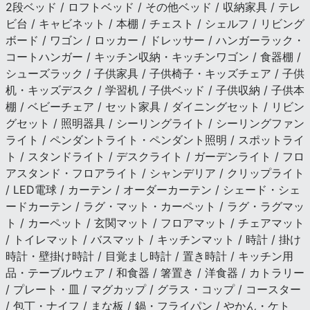
2段ベッド / ロフトベッド / その他ベッド / 収納家具 / テレ
ビ台 / キャビネット / 本棚 / チェスト / シェルフ / リビング
ボード / ワゴン / ロッカー / ドレッサー / ハンガーラック・
コートハンガー / キッチン収納・キッチンワゴン / 食器棚 /
シューズラック / 子供家具 / 子供椅子・キッズチェア / 子供
机・キッズデスク / 学習机 / 子供ベッド / 子供収納 / 子供本
棚 / ベビーチェア / セット家具 / ダイニングセット / リビン
グセット / 照明器具 / シーリングライト / シーリングファン
ライト / ペンダントライト・ペンダント照明 / スポットライ
ト / スタンドライト / デスクライト / ガーデンライト / フロ
アスタンド・フロアライト / シャンデリア / クリップライト
/ LED電球 / カーテン / オーダーカーテン / シェード・シェ
ードカーテン / ラグ・マット・カーペット / ラグ・ラグマッ
ト / カーペット / 玄関マット / フロアマット / チェアマット
/ トイレマット / バスマット / キッチンマット / 時計 / 掛け
時計・壁掛け時計 / 目覚まし時計 / 置き時計 / キッチン用
品・テーブルウェア / 和食器 / 箸置き / 洋食器 / カトラリー
/ プレート・皿 / マグカップ / グラス・コップ / コースター
/ 包丁・ナイフ / まな板 / 鍋・フライパン / やかん・ケト