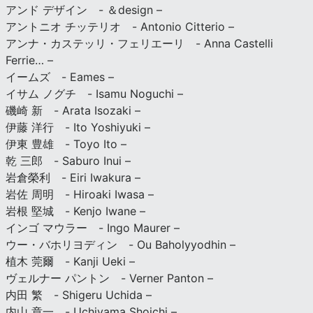
アンド デザイン - ＆design –
アントニオ チッテリオ - Antonio Citterio –
アンナ・カステッリ・フェリエーリ - Anna Castelli
Ferrie… –
イームズ - Eames –
イサム ノグチ - Isamu Noguchi –
磯崎 新 - Arata Isozaki –
伊藤 洋行 - Ito Yoshiyuki –
伊東 豊雄 - Toyo Ito –
乾 三郎 - Saburo Inui –
岩倉榮利 - Eiri Iwakura –
岩佐 周明 - Hiroaki Iwasa –
岩根 堅城 - Kenjo Iwane –
インゴ マウラー - Ingo Maurer –
ウー・バホリヨディン - Ou Baholyyodhin –
植木 莞爾 - Kanji Ueki –
ヴェルナー パントン - Verner Panton –
内田 繁 - Shigeru Uchida –
内山 章一 - Uchiyama Shoichi –