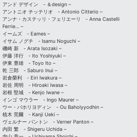
アンド デザイン - ＆design –
アントニオ チッテリオ - Antonio Citterio –
アンナ・カステッリ・フェリエーリ - Anna Castelli
Ferrie… –
イームズ - Eames –
イサム ノグチ - Isamu Noguchi –
磯崎 新 - Arata Isozaki –
伊藤 洋行 - Ito Yoshiyuki –
伊東 豊雄 - Toyo Ito –
乾 三郎 - Saburo Inui –
岩倉榮利 - Eiri Iwakura –
岩佐 周明 - Hiroaki Iwasa –
岩根 堅城 - Kenjo Iwane –
インゴ マウラー - Ingo Maurer –
ウー・バホリヨディン - Ou Baholyyodhin –
植木 莞爾 - Kanji Ueki –
ヴェルナー パントン - Verner Panton –
内田 繁 - Shigeru Uchida –
内山 章一 - Uchiyama Shoichi –