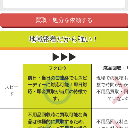
買取・処分を依頼する
地域密着だから強い！
▶▶▶
フクロウ
廃品回収・
前日・当日のご連絡でもスピ
現場での見積
ーディーに対応可能！即日対
整で時間がか
スピー
応・即金買取が当店の特徴で
不用品買取・
ド
す。
ていない
不用品回収時に買取可能な商
品は積極的に買取するため、
不用品回収料