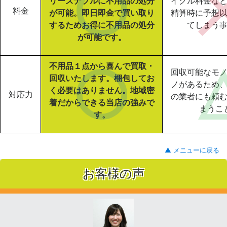
リーズナブルに不用品の処分
イクル料金な
料金
が可能。即日即金で買い取り
精算時に予想
するためお得に不用品の処分
てしまう
が可能です。
不用品１点から喜んで買取・
回収可能なモ
回収いたします。梱包してお
ノがあるため
く必要はありません。地域密
対応力
の業者にも頼
着だからできる当店の強みで
まうこ
す。
▲ メニューに戻る
お客様の声