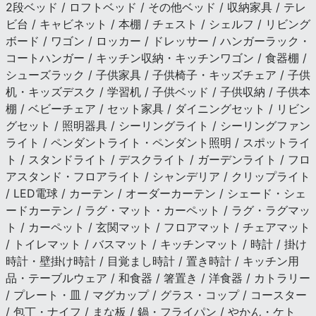
2段ベッド / ロフトベッド / その他ベッド / 収納家具 / テレ
ビ台 / キャビネット / 本棚 / チェスト / シェルフ / リビング
ボード / ワゴン / ロッカー / ドレッサー / ハンガーラック・
コートハンガー / キッチン収納・キッチンワゴン / 食器棚 /
シューズラック / 子供家具 / 子供椅子・キッズチェア / 子供
机・キッズデスク / 学習机 / 子供ベッド / 子供収納 / 子供本
棚 / ベビーチェア / セット家具 / ダイニングセット / リビン
グセット / 照明器具 / シーリングライト / シーリングファン
ライト / ペンダントライト・ペンダント照明 / スポットライ
ト / スタンドライト / デスクライト / ガーデンライト / フロ
アスタンド・フロアライト / シャンデリア / クリップライト
/ LED電球 / カーテン / オーダーカーテン / シェード・シェ
ードカーテン / ラグ・マット・カーペット / ラグ・ラグマッ
ト / カーペット / 玄関マット / フロアマット / チェアマット
/ トイレマット / バスマット / キッチンマット / 時計 / 掛け
時計・壁掛け時計 / 目覚まし時計 / 置き時計 / キッチン用
品・テーブルウェア / 和食器 / 箸置き / 洋食器 / カトラリー
/ プレート・皿 / マグカップ / グラス・コップ / コースター
/ 包丁・ナイフ / まな板 / 鍋・フライパン / やかん・ケト