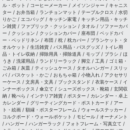
ル・ポット / コーヒーメーカー / メイソンジャー / キャニス
ター / お弁当箱 / ランチョンマット / テーブルクロス / 水切
りかご / エコバッグ / キッチン家電 / キッチン用品・キッチ
ン雑貨 / ファブリック・クッション / タオル / ソファーカバ
ー / クッション / クッションカバー / 座布団 / ベッドカバ
ー・ベッドリネン / 布団 / 枕 / 枕カバー / ブランケット・タ
オルケット / 生活雑貨 / バス用品・バスグッズ / トイレ用
品・トイレ収納 / 掃除用具・掃除道具 / モップ / ブラシ / ほ
うき / 洗濯用品 / ランドリーラック / 脚立 / 工具 / ゴミ箱・
ごみ箱 / 灰皿 / ティッシュケース / タオルハンガー / スリッ
パ / バスケット・かご / おもちゃ箱 / 小物入れ / アクセサリ
ーケース / 文房具・文具 / ブックスタンド / 衣装ケース / イ
ンナーボックス / 傘立て / シューズボックス・靴箱 / 玄関収
納 / 靴べら / インテリア雑貨 / ポスター / カレンダー・卓上
カレンダー / グリーティングカード・ポストカード / アー
ト・絵画 / 額縁・ポスターフレーム / ウォールステッカー /
コルクボード・ウォールポケット / モビール / オーナメント
/ ハンガー / ハンガーラック / フォトフレーム・写真立て /