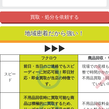
買取・処分を依頼する
地域密着だから強い！
▶▶▶
フクロウ
廃品回収・
前日・当日のご連絡でもスピ
現場での見積
ーディーに対応可能！即日対
整で時間がか
スピー
応・即金買取が当店の特徴で
不用品買取・
ド
す。
ていない
不用品回収時に買取可能な商
品は積極的に買取するため、
不用品回収料