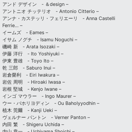
アンド デザイン - ＆design –
アントニオ チッテリオ - Antonio Citterio –
アンナ・カステッリ・フェリエーリ - Anna Castelli
Ferrie… –
イームズ - Eames –
イサム ノグチ - Isamu Noguchi –
磯崎 新 - Arata Isozaki –
伊藤 洋行 - Ito Yoshiyuki –
伊東 豊雄 - Toyo Ito –
乾 三郎 - Saburo Inui –
岩倉榮利 - Eiri Iwakura –
岩佐 周明 - Hiroaki Iwasa –
岩根 堅城 - Kenjo Iwane –
インゴ マウラー - Ingo Maurer –
ウー・バホリヨディン - Ou Baholyyodhin –
植木 莞爾 - Kanji Ueki –
ヴェルナー パントン - Verner Panton –
内田 繁 - Shigeru Uchida –
内山 章一 - Uchiyama Shoichi –