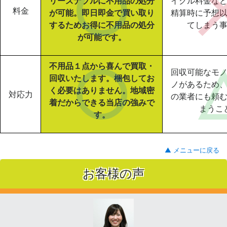
リーズナブルに不用品の処分
イクル料金な
料金
が可能。即日即金で買い取り
精算時に予想
するためお得に不用品の処分
てしまう
が可能です。
不用品１点から喜んで買取・
回収可能なモ
回収いたします。梱包してお
ノがあるため
く必要はありません。地域密
対応力
の業者にも頼
着だからできる当店の強みで
まうこ
す。
▲ メニューに戻る
お客様の声