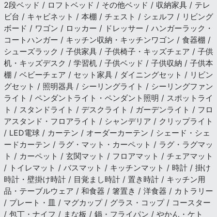
2段ベッド / ロフトベッド / その他ベッド / 収納家具 / テレ
ビ台 / キャビネット / 本棚 / チェスト / シェルフ / リビング
ボード / ワゴン / ロッカー / ドレッサー / ハンガーラック・
コートハンガー / キッチン収納・キッチンワゴン / 食器棚 /
シューズラック / 子供家具 / 子供椅子・キッズチェア / 子供
机・キッズデスク / 学習机 / 子供ベッド / 子供収納 / 子供本
棚 / ベビーチェア / セット家具 / ダイニングセット / リビン
グセット / 照明器具 / シーリングライト / シーリングファン
ライト / ペンダントライト・ペンダント照明 / スポットライ
ト / スタンドライト / デスクライト / ガーデンライト / フロ
アスタンド・フロアライト / シャンデリア / クリップライト
/ LED電球 / カーテン / オーダーカーテン / シェード・シェ
ードカーテン / ラグ・マット・カーペット / ラグ・ラグマッ
ト / カーペット / 玄関マット / フロアマット / チェアマット
/ トイレマット / バスマット / キッチンマット / 時計 / 掛け
時計・壁掛け時計 / 目覚まし時計 / 置き時計 / キッチン用
品・テーブルウェア / 和食器 / 箸置き / 洋食器 / カトラリー
/ プレート・皿 / マグカップ / グラス・コップ / コースター
/ 包丁・ナイフ / まな板 / 鍋・フライパン / やかん・ケト