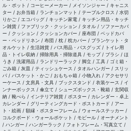
ル・ポット / コーヒーメーカー / メイソンジャー / キャニス
ター / お弁当箱 / ランチョンマット / テーブルクロス / 水切
りかご / エコバッグ / キッチン家電 / キッチン用品・キッチ
ン雑貨 / ファブリック・クッション / タオル / ソファーカバ
ー / クッション / クッションカバー / 座布団 / ベッドカバ
ー・ベッドリネン / 布団 / 枕 / 枕カバー / ブランケット・タ
オルケット / 生活雑貨 / バス用品・バスグッズ / トイレ用
品・トイレ収納 / 掃除用具・掃除道具 / モップ / ブラシ / ほ
うき / 洗濯用品 / ランドリーラック / 脚立 / 工具 / ゴミ箱・
ごみ箱 / 灰皿 / ティッシュケース / タオルハンガー / スリッ
パ / バスケット・かご / おもちゃ箱 / 小物入れ / アクセサリ
ーケース / 文房具・文具 / ブックスタンド / 衣装ケース / イ
ンナーボックス / 傘立て / シューズボックス・靴箱 / 玄関収
納 / 靴べら / インテリア雑貨 / ポスター / カレンダー・卓上
カレンダー / グリーティングカード・ポストカード / アー
ト・絵画 / 額縁・ポスターフレーム / ウォールステッカー /
コルクボード・ウォールポケット / モビール / オーナメント
/ ハンガー / ハンガーラック / フォトフレーム・写真立て /