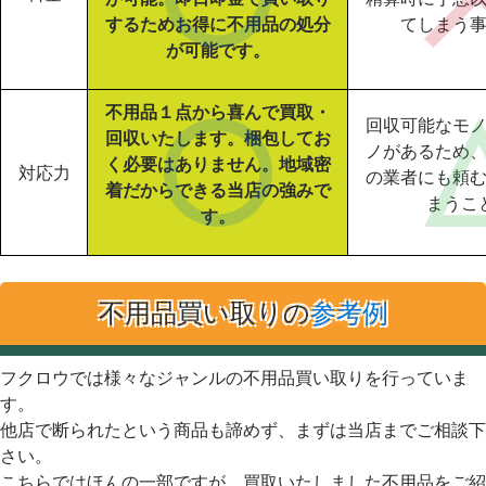
するためお得に不用品の処分
てしまう
が可能です。
不用品１点から喜んで買取・
回収可能なモ
回収いたします。梱包してお
ノがあるため
く必要はありません。地域密
対応力
の業者にも頼
着だからできる当店の強みで
まうこ
す。
不用品買い取りの
参考例
フクロウでは様々なジャンルの不用品買い取りを行っていま
す。
他店で断られたという商品も諦めず、まずは当店までご相談下
さい。
こちらではほんの一部ですが、買取いたしました不用品をご紹