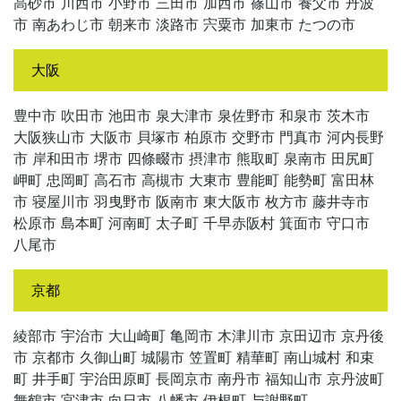
高砂市 川西市 小野市 三田市 加西市 篠山市 養父市 丹波
市 南あわじ市 朝来市 淡路市 宍粟市 加東市 たつの市
大阪
豊中市 吹田市 池田市 泉大津市 泉佐野市 和泉市 茨木市
大阪狭山市 大阪市 貝塚市 柏原市 交野市 門真市 河内長野
市 岸和田市 堺市 四條畷市 摂津市 熊取町 泉南市 田尻町
岬町 忠岡町 高石市 高槻市 大東市 豊能町 能勢町 富田林
市 寝屋川市 羽曳野市 阪南市 東大阪市 枚方市 藤井寺市
松原市 島本町 河南町 太子町 千早赤阪村 箕面市 守口市
八尾市
京都
綾部市 宇治市 大山崎町 亀岡市 木津川市 京田辺市 京丹後
市 京都市 久御山町 城陽市 笠置町 精華町 南山城村 和束
町 井手町 宇治田原町 長岡京市 南丹市 福知山市 京丹波町
舞鶴市 宮津市 向日市 八幡市 伊根町 与謝野町