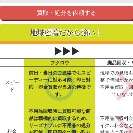
買取・処分を依頼する
地域密着だから強い！
▶▶▶
フクロウ
廃品回収・
前日・当日のご連絡でもスピ
現場での見積
ーディーに対応可能！即日対
整で時間がか
スピー
応・即金買取が当店の特徴で
不用品買取・
ド
す。
ていない
不用品回収時に買取可能な商
品は積極的に買取するため、
不用品回収料
リーズナブルに不用品の処分
イクル料金な
料金
が可能。即日即金で買い取り
精算時に予想