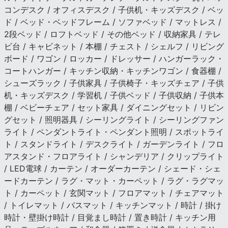
コンデスク / オフィスデスク / 子供机・キッズデスク / ベッ
ド / ベッド・ベッドフレーム / ソファベッド / マットレス /
2段ベッド / ロフトベッド / その他ベッド / 収納家具 / テレ
ビ台 / キャビネット / 本棚 / チェスト / シェルフ / リビング
ボード / ワゴン / ロッカー / ドレッサー / ハンガーラック・
コートハンガー / キッチン収納・キッチンワゴン / 食器棚 /
シューズラック / 子供家具 / 子供椅子・キッズチェア / 子供
机・キッズデスク / 学習机 / 子供ベッド / 子供収納 / 子供本
棚 / ベビーチェア / セット家具 / ダイニングセット / リビン
グセット / 照明器具 / シーリングライト / シーリングファン
ライト / ペンダントライト・ペンダント照明 / スポットライ
ト / スタンドライト / デスクライト / ガーデンライト / フロ
アスタンド・フロアライト / シャンデリア / クリップライト
/ LED電球 / カーテン / オーダーカーテン / シェード・シェ
ードカーテン / ラグ・マット・カーペット / ラグ・ラグマッ
ト / カーペット / 玄関マット / フロアマット / チェアマット
/ トイレマット / バスマット / キッチンマット / 時計 / 掛け
時計・壁掛け時計 / 目覚まし時計 / 置き時計 / キッチン用