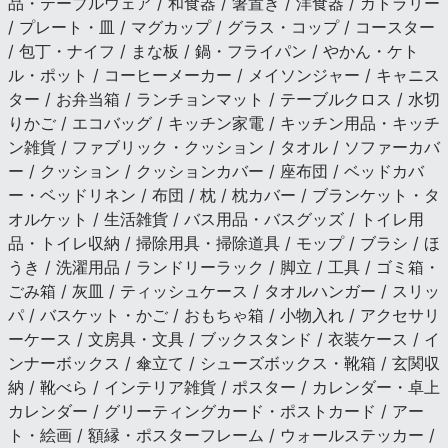
品・テーブルウェア / 和食器 / 箸置き / 洋食器 / カトラリー
/ プレート・皿 / マグカップ / グラス・コップ / コースター
/ 包丁・ナイフ / まな板 / 鍋・フライパン / やかん・ケト
ル・ポット / コーヒーメーカー / メイソンジャー / キャニス
ター / お弁当箱 / ランチョンマット / テーブルクロス / 水切
りかご / エコバッグ / キッチン家電 / キッチン用品・キッチ
ン雑貨 / ファブリック・クッション / タオル / ソファーカバ
ー / クッション / クッションカバー / 座布団 / ベッドカバ
ー・ベッドリネン / 布団 / 枕 / 枕カバー / ブランケット・タ
オルケット / 生活雑貨 / バス用品・バスグッズ / トイレ用
品・トイレ収納 / 掃除用具・掃除道具 / モップ / ブラシ / ほ
うき / 洗濯用品 / ランドリーラック / 脚立 / 工具 / ゴミ箱・
ごみ箱 / 灰皿 / ティッシュケース / タオルハンガー / スリッ
パ / バスケット・かご / おもちゃ箱 / 小物入れ / アクセサリ
ーケース / 文房具・文具 / ブックスタンド / 衣装ケース / イ
ンナーボックス / 傘立て / シューズボックス・靴箱 / 玄関収
納 / 靴べら / インテリア雑貨 / ポスター / カレンダー・卓上
カレンダー / グリーティングカード・ポストカード / アー
ト・絵画 / 額縁・ポスターフレーム / ウォールステッカー /