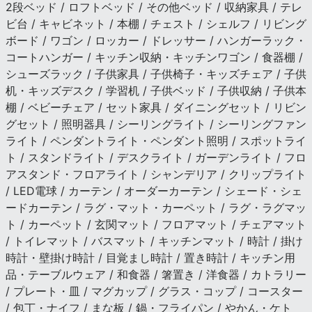
2段ベッド / ロフトベッド / その他ベッド / 収納家具 / テレ
ビ台 / キャビネット / 本棚 / チェスト / シェルフ / リビング
ボード / ワゴン / ロッカー / ドレッサー / ハンガーラック・
コートハンガー / キッチン収納・キッチンワゴン / 食器棚 /
シューズラック / 子供家具 / 子供椅子・キッズチェア / 子供
机・キッズデスク / 学習机 / 子供ベッド / 子供収納 / 子供本
棚 / ベビーチェア / セット家具 / ダイニングセット / リビン
グセット / 照明器具 / シーリングライト / シーリングファン
ライト / ペンダントライト・ペンダント照明 / スポットライ
ト / スタンドライト / デスクライト / ガーデンライト / フロ
アスタンド・フロアライト / シャンデリア / クリップライト
/ LED電球 / カーテン / オーダーカーテン / シェード・シェ
ードカーテン / ラグ・マット・カーペット / ラグ・ラグマッ
ト / カーペット / 玄関マット / フロアマット / チェアマット
/ トイレマット / バスマット / キッチンマット / 時計 / 掛け
時計・壁掛け時計 / 目覚まし時計 / 置き時計 / キッチン用
品・テーブルウェア / 和食器 / 箸置き / 洋食器 / カトラリー
/ プレート・皿 / マグカップ / グラス・コップ / コースター
/ 包丁・ナイフ / まな板 / 鍋・フライパン / やかん・ケト