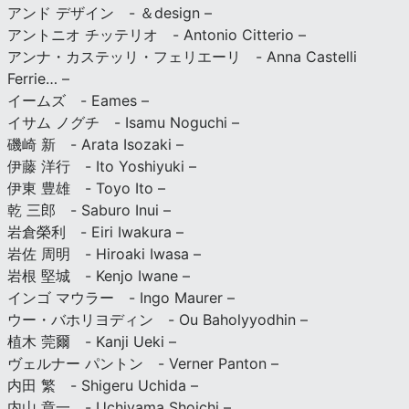
アンド デザイン - ＆design –
アントニオ チッテリオ - Antonio Citterio –
アンナ・カステッリ・フェリエーリ - Anna Castelli
Ferrie… –
イームズ - Eames –
イサム ノグチ - Isamu Noguchi –
磯崎 新 - Arata Isozaki –
伊藤 洋行 - Ito Yoshiyuki –
伊東 豊雄 - Toyo Ito –
乾 三郎 - Saburo Inui –
岩倉榮利 - Eiri Iwakura –
岩佐 周明 - Hiroaki Iwasa –
岩根 堅城 - Kenjo Iwane –
インゴ マウラー - Ingo Maurer –
ウー・バホリヨディン - Ou Baholyyodhin –
植木 莞爾 - Kanji Ueki –
ヴェルナー パントン - Verner Panton –
内田 繁 - Shigeru Uchida –
内山 章一 - Uchiyama Shoichi –