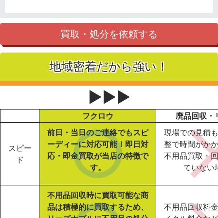
買取・処分を依頼する
地域密着だから強い！
▶▶▶
フクロウ
廃品回収・
前日・当日のご連絡でもスピ
現場での見積
ーディーに対応可能！即日対
整で時間がか
スピー
応・即金買取が当店の特徴で
不用品買取・
ド
す。
ていない
不用品回収時に買取可能な商
品は積極的に買取するため、
不用品回収料