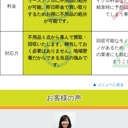
リーズナブルに不用品の処分
イクル料金な
料金
が可能。即日即金で買い取り
精算時に予想
するためお得に不用品の処分
てしまう
が可能です。
不用品１点から喜んで買取・
回収可能なモ
回収いたします。梱包してお
ノがあるため
く必要はありません。地域密
対応力
の業者にも頼
着だからできる当店の強みで
まうこ
す。
▲ メニューに戻る
お客様の声