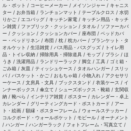
ル・ポット / コーヒーメーカー / メイソンジャー / キャニス
ター / お弁当箱 / ランチョンマット / テーブルクロス / 水切
りかご / エコバッグ / キッチン家電 / キッチン用品・キッチ
ン雑貨 / ファブリック・クッション / タオル / ソファーカバ
ー / クッション / クッションカバー / 座布団 / ベッドカバ
ー・ベッドリネン / 布団 / 枕 / 枕カバー / ブランケット・タ
オルケット / 生活雑貨 / バス用品・バスグッズ / トイレ用
品・トイレ収納 / 掃除用具・掃除道具 / モップ / ブラシ / ほ
うき / 洗濯用品 / ランドリーラック / 脚立 / 工具 / ゴミ箱・
ごみ箱 / 灰皿 / ティッシュケース / タオルハンガー / スリッ
パ / バスケット・かご / おもちゃ箱 / 小物入れ / アクセサリ
ーケース / 文房具・文具 / ブックスタンド / 衣装ケース / イ
ンナーボックス / 傘立て / シューズボックス・靴箱 / 玄関収
納 / 靴べら / インテリア雑貨 / ポスター / カレンダー・卓上
カレンダー / グリーティングカード・ポストカード / アー
ト・絵画 / 額縁・ポスターフレーム / ウォールステッカー /
コルクボード・ウォールポケット / モビール / オーナメント
/ ハンガー / ハンガーラック / フォトフレーム・写真立て /