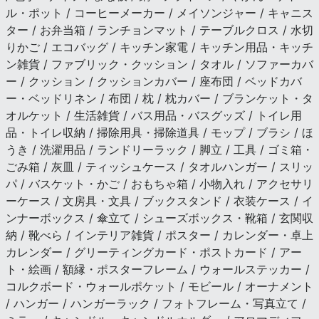
ル・ポット / コーヒーメーカー / メイソンジャー / キャニス
ター / お弁当箱 / ランチョンマット / テーブルクロス / 水切
りかご / エコバッグ / キッチン家電 / キッチン用品・キッチ
ン雑貨 / ファブリック・クッション / タオル / ソファーカバ
ー / クッション / クッションカバー / 座布団 / ベッドカバ
ー・ベッドリネン / 布団 / 枕 / 枕カバー / ブランケット・タ
オルケット / 生活雑貨 / バス用品・バスグッズ / トイレ用
品・トイレ収納 / 掃除用具・掃除道具 / モップ / ブラシ / ほ
うき / 洗濯用品 / ランドリーラック / 脚立 / 工具 / ゴミ箱・
ごみ箱 / 灰皿 / ティッシュケース / タオルハンガー / スリッ
パ / バスケット・かご / おもちゃ箱 / 小物入れ / アクセサリ
ーケース / 文房具・文具 / ブックスタンド / 衣装ケース / イ
ンナーボックス / 傘立て / シューズボックス・靴箱 / 玄関収
納 / 靴べら / インテリア雑貨 / ポスター / カレンダー・卓上
カレンダー / グリーティングカード・ポストカード / アー
ト・絵画 / 額縁・ポスターフレーム / ウォールステッカー /
コルクボード・ウォールポケット / モビール / オーナメント
/ ハンガー / ハンガーラック / フォトフレーム・写真立て /