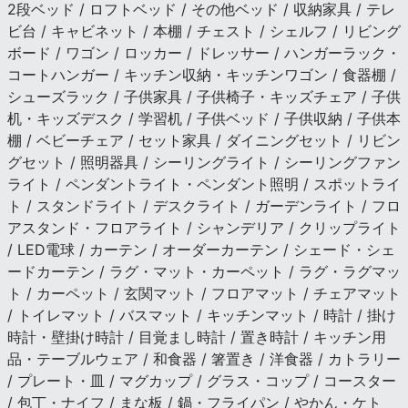
2段ベッド / ロフトベッド / その他ベッド / 収納家具 / テレ
ビ台 / キャビネット / 本棚 / チェスト / シェルフ / リビング
ボード / ワゴン / ロッカー / ドレッサー / ハンガーラック・
コートハンガー / キッチン収納・キッチンワゴン / 食器棚 /
シューズラック / 子供家具 / 子供椅子・キッズチェア / 子供
机・キッズデスク / 学習机 / 子供ベッド / 子供収納 / 子供本
棚 / ベビーチェア / セット家具 / ダイニングセット / リビン
グセット / 照明器具 / シーリングライト / シーリングファン
ライト / ペンダントライト・ペンダント照明 / スポットライ
ト / スタンドライト / デスクライト / ガーデンライト / フロ
アスタンド・フロアライト / シャンデリア / クリップライト
/ LED電球 / カーテン / オーダーカーテン / シェード・シェ
ードカーテン / ラグ・マット・カーペット / ラグ・ラグマッ
ト / カーペット / 玄関マット / フロアマット / チェアマット
/ トイレマット / バスマット / キッチンマット / 時計 / 掛け
時計・壁掛け時計 / 目覚まし時計 / 置き時計 / キッチン用
品・テーブルウェア / 和食器 / 箸置き / 洋食器 / カトラリー
/ プレート・皿 / マグカップ / グラス・コップ / コースター
/ 包丁・ナイフ / まな板 / 鍋・フライパン / やかん・ケト