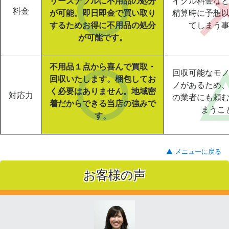
リーズナブルに不用品の処分
イクル料金な
料金
が可能。即日即金で買い取り
精算時に予想
するためお得に不用品の処分
てしまう
が可能です。
不用品１点から喜んで買取・
回収可能なモ
回収いたします。梱包してお
ノがあるため
く必要はありません。地域密
対応力
の業者にも頼
着だからできる当店の強みで
まうこ
す。
▲ メニューに戻る
お客様の声