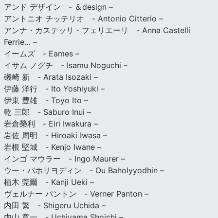
アンド デザイン - ＆design –
アントニオ チッテリオ - Antonio Citterio –
アンナ・カステッリ・フェリエーリ - Anna Castelli
Ferrie… –
イームズ - Eames –
イサム ノグチ - Isamu Noguchi –
磯崎 新 - Arata Isozaki –
伊藤 洋行 - Ito Yoshiyuki –
伊東 豊雄 - Toyo Ito –
乾 三郎 - Saburo Inui –
岩倉榮利 - Eiri Iwakura –
岩佐 周明 - Hiroaki Iwasa –
岩根 堅城 - Kenjo Iwane –
インゴ マウラー - Ingo Maurer –
ウー・バホリヨディン - Ou Baholyyodhin –
植木 莞爾 - Kanji Ueki –
ヴェルナー パントン - Verner Panton –
内田 繁 - Shigeru Uchida –
内山 章一 - Uchiyama Shoichi –