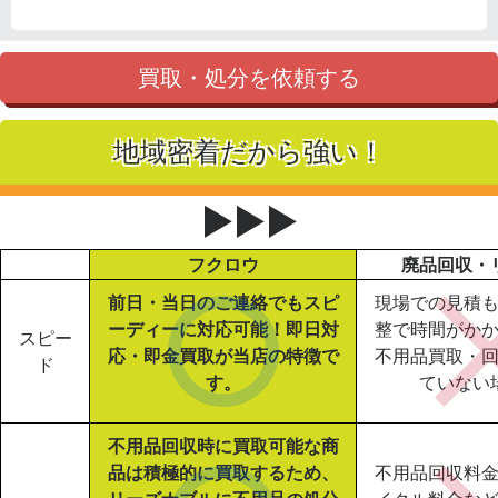
買取・処分を依頼する
地域密着だから強い！
▶▶▶
フクロウ
廃品回収・
前日・当日のご連絡でもスピ
現場での見積
ーディーに対応可能！即日対
整で時間がか
スピー
応・即金買取が当店の特徴で
不用品買取・
ド
す。
ていない
不用品回収時に買取可能な商
品は積極的に買取するため、
不用品回収料