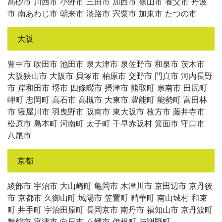
高砂市 川西市 小野市 三田市 加西市 篠山市 養父市 丹波
市 南あわじ市 朝来市 淡路市 宍粟市 加東市 たつの市
大阪
豊中市 吹田市 池田市 泉大津市 泉佐野市 和泉市 茨木市
大阪狭山市 大阪市 貝塚市 柏原市 交野市 門真市 河内長野
市 岸和田市 堺市 四條畷市 摂津市 熊取町 泉南市 田尻町
岬町 忠岡町 高石市 高槻市 大東市 豊能町 能勢町 富田林
市 寝屋川市 羽曳野市 阪南市 東大阪市 枚方市 藤井寺市
松原市 島本町 河南町 太子町 千早赤阪村 箕面市 守口市
八尾市
京都
綾部市 宇治市 大山崎町 亀岡市 木津川市 京田辺市 京丹後
市 京都市 久御山町 城陽市 笠置町 精華町 南山城村 和束
町 井手町 宇治田原町 長岡京市 南丹市 福知山市 京丹波町
舞鶴市 宮津市 向日市 八幡市 伊根町 与謝野町