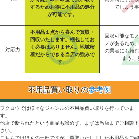
するためお得に不用品の処分
てしまう
が可能です。
不用品１点から喜んで買取・
回収可能なモ
回収いたします。梱包してお
ノがあるため
く必要はありません。地域密
対応力
の業者にも頼
着だからできる当店の強みで
まうこ
す。
不用品買い取りの
参考例
フクロウでは様々なジャンルの不用品買い取りを行っていま
す。
他店で断られたという商品も諦めず、まずは当店までご相談下
さい。
こちらではほんの一部ですが、買取いたしました不用品をご紹