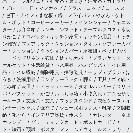
品・テーブルウェア / 和食器 / 箸置き / 洋食器 / カトラリー
/ プレート・皿 / マグカップ / グラス・コップ / コースター
/ 包丁・ナイフ / まな板 / 鍋・フライパン / やかん・ケト
ル・ポット / コーヒーメーカー / メイソンジャー / キャニス
ター / お弁当箱 / ランチョンマット / テーブルクロス / 水切
りかご / エコバッグ / キッチン家電 / キッチン用品・キッチ
ン雑貨 / ファブリック・クッション / タオル / ソファーカバ
ー / クッション / クッションカバー / 座布団 / ベッドカバ
ー・ベッドリネン / 布団 / 枕 / 枕カバー / ブランケット・タ
オルケット / 生活雑貨 / バス用品・バスグッズ / トイレ用
品・トイレ収納 / 掃除用具・掃除道具 / モップ / ブラシ / ほ
うき / 洗濯用品 / ランドリーラック / 脚立 / 工具 / ゴミ箱・
ごみ箱 / 灰皿 / ティッシュケース / タオルハンガー / スリッ
パ / バスケット・かご / おもちゃ箱 / 小物入れ / アクセサリ
ーケース / 文房具・文具 / ブックスタンド / 衣装ケース / イ
ンナーボックス / 傘立て / シューズボックス・靴箱 / 玄関収
納 / 靴べら / インテリア雑貨 / ポスター / カレンダー・卓上
カレンダー / グリーティングカード・ポストカード / アー
ト・絵画 / 額縁・ポスターフレーム / ウォールステッカー /