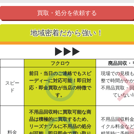
買取・処分を依頼する
地域密着だから強い！
▶▶▶
フクロウ
廃品回収・
前日・当日のご連絡でもスピ
現場での見積
ーディーに対応可能！即日対
整で時間がか
スピー
応・即金買取が当店の特徴で
不用品買取・
ド
す。
ていない
不用品回収時に買取可能な商
品は積極的に買取するため、
不用品回収料
リーズナブルに不用品の処分
イクル料金な
料金
が可能。即日即金で買い取り
精算時に予想