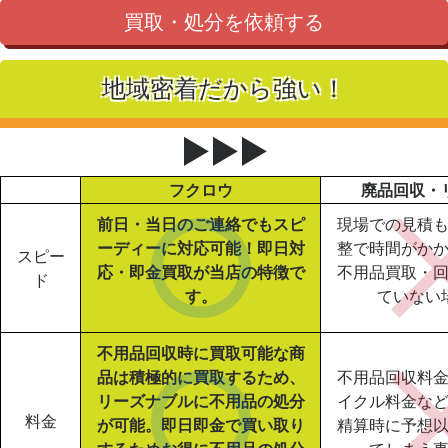
買取・処分を依頼する
地域密着だから強い！
▶▶▶
フクロウ
廃品回収・
前日・当日のご連絡でもスピ
現場での見積
ーディーに対応可能！即日対
整で時間がか
スピー
応・即金買取が当店の特徴で
不用品買取・
ド
す。
ていない
不用品回収時に買取可能な商
品は積極的に買取するため、
不用品回収料
リーズナブルに不用品の処分
イクル料金な
料金
が可能。即日即金で買い取り
精算時に予想