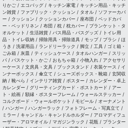
りかご / エコバッグ / キッチン家電 / キッチン用品・キッチ
ン雑貨 / ファブリック・クッション / タオル / ソファーカバ
ー / クッション / クッションカバー / 座布団 / ベッドカバ
ー・ベッドリネン / 布団 / 枕 / 枕カバー / ブランケット・タ
オルケット / 生活雑貨 / バス用品・バスグッズ / トイレ用
品・トイレ収納 / 掃除用具・掃除道具 / モップ / ブラシ / ほ
うき / 洗濯用品 / ランドリーラック / 脚立 / 工具 / ゴミ箱・
ごみ箱 / 灰皿 / ティッシュケース / タオルハンガー / スリッ
パ / バスケット・かご / おもちゃ箱 / 小物入れ / アクセサリ
ーケース / 文房具・文具 / ブックスタンド / 衣装ケース / イ
ンナーボックス / 傘立て / シューズボックス・靴箱 / 玄関収
納 / 靴べら / インテリア雑貨 / ポスター / カレンダー・卓上
カレンダー / グリーティングカード・ポストカード / アー
ト・絵画 / 額縁・ポスターフレーム / ウォールステッカー /
コルクボード・ウォールポケット / モビール / オーナメント
/ ハンガー / ハンガーラック / フォトフレーム・写真立て /
ミラー / キャンドル・キャンドルホルダー / アロマディフュ
ーザー・アロマオイル / マガジンラック / 花瓶 / プランター