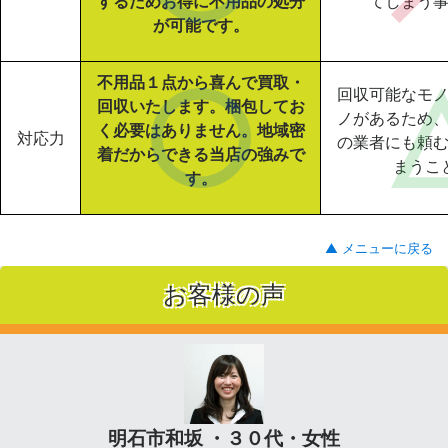
するためお得に不用品の処分
てしまう
が可能です。
不用品１点から喜んで買取・
回収可能なモ
回収いたします。梱包してお
ノがあるため
く必要はありません。地域密
対応力
の業者にも頼
着だからできる当店の強みで
まうこ
す。
▲ メニューに戻る
お客様の声
明石市和坂 ・３０代・女性