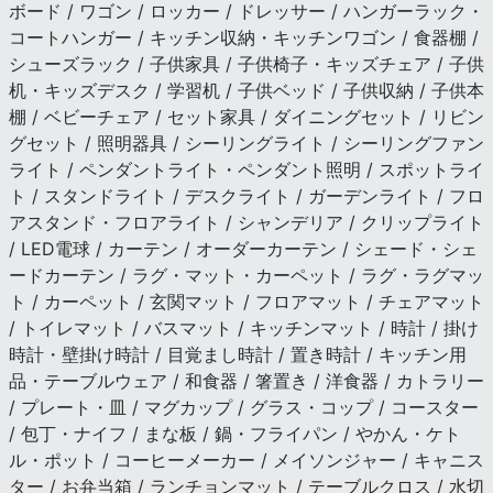
ボード / ワゴン / ロッカー / ドレッサー / ハンガーラック・
コートハンガー / キッチン収納・キッチンワゴン / 食器棚 /
シューズラック / 子供家具 / 子供椅子・キッズチェア / 子供
机・キッズデスク / 学習机 / 子供ベッド / 子供収納 / 子供本
棚 / ベビーチェア / セット家具 / ダイニングセット / リビン
グセット / 照明器具 / シーリングライト / シーリングファン
ライト / ペンダントライト・ペンダント照明 / スポットライ
ト / スタンドライト / デスクライト / ガーデンライト / フロ
アスタンド・フロアライト / シャンデリア / クリップライト
/ LED電球 / カーテン / オーダーカーテン / シェード・シェ
ードカーテン / ラグ・マット・カーペット / ラグ・ラグマッ
ト / カーペット / 玄関マット / フロアマット / チェアマット
/ トイレマット / バスマット / キッチンマット / 時計 / 掛け
時計・壁掛け時計 / 目覚まし時計 / 置き時計 / キッチン用
品・テーブルウェア / 和食器 / 箸置き / 洋食器 / カトラリー
/ プレート・皿 / マグカップ / グラス・コップ / コースター
/ 包丁・ナイフ / まな板 / 鍋・フライパン / やかん・ケト
ル・ポット / コーヒーメーカー / メイソンジャー / キャニス
ター / お弁当箱 / ランチョンマット / テーブルクロス / 水切