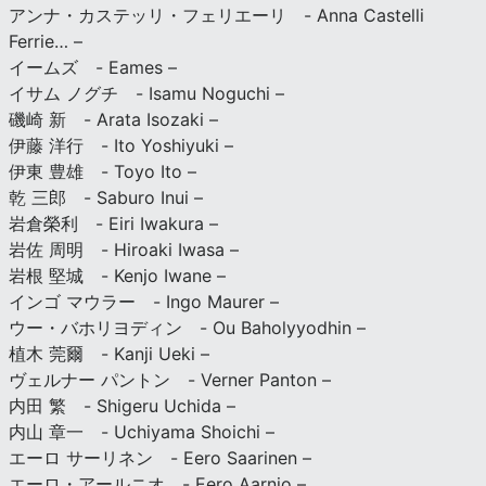
アンナ・カステッリ・フェリエーリ - Anna Castelli
Ferrie… –
イームズ - Eames –
イサム ノグチ - Isamu Noguchi –
磯崎 新 - Arata Isozaki –
伊藤 洋行 - Ito Yoshiyuki –
伊東 豊雄 - Toyo Ito –
乾 三郎 - Saburo Inui –
岩倉榮利 - Eiri Iwakura –
岩佐 周明 - Hiroaki Iwasa –
岩根 堅城 - Kenjo Iwane –
インゴ マウラー - Ingo Maurer –
ウー・バホリヨディン - Ou Baholyyodhin –
植木 莞爾 - Kanji Ueki –
ヴェルナー パントン - Verner Panton –
内田 繁 - Shigeru Uchida –
内山 章一 - Uchiyama Shoichi –
エーロ サーリネン - Eero Saarinen –
エーロ・アールニオ - Eero Aarnio –