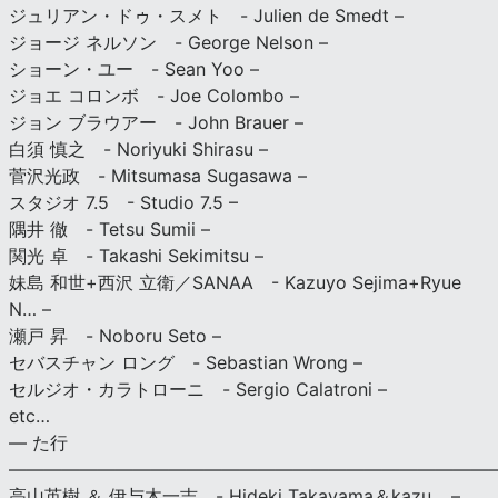
ジュリアン・ドゥ・スメト - Julien de Smedt –
ジョージ ネルソン - George Nelson –
ショーン・ユー - Sean Yoo –
ジョエ コロンボ - Joe Colombo –
ジョン ブラウアー - John Brauer –
白須 慎之 - Noriyuki Shirasu –
菅沢光政 - Mitsumasa Sugasawa –
スタジオ 7.5 - Studio 7.5 –
隅井 徹 - Tetsu Sumii –
関光 卓 - Takashi Sekimitsu –
妹島 和世+西沢 立衛／SANAA - Kazuyo Sejima+Ryue
N… –
瀬戸 昇 - Noboru Seto –
セバスチャン ロング - Sebastian Wrong –
セルジオ・カラトローニ - Sergio Calatroni –
etc…
— た行
———————————————————————————
高山英樹 ＆ 伊与木一吉 - Hideki Takayama＆kazu… –