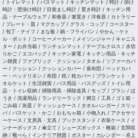
/ トイレマット / バスマット / キッチンマット / 時計 / 掛け
時計・壁掛け時計 / 目覚まし時計 / 置き時計 / キッチン用
品・テーブルウェア / 和食器 / 箸置き / 洋食器 / カトラリー
/ プレート・皿 / マグカップ / グラス・コップ / コースター
/ 包丁・ナイフ / まな板 / 鍋・フライパン / やかん・ケト
ル・ポット / コーヒーメーカー / メイソンジャー / キャニス
ター / お弁当箱 / ランチョンマット / テーブルクロス / 水切
りかご / エコバッグ / キッチン家電 / キッチン用品・キッチ
ン雑貨 / ファブリック・クッション / タオル / ソファーカバ
ー / クッション / クッションカバー / 座布団 / ベッドカバ
ー・ベッドリネン / 布団 / 枕 / 枕カバー / ブランケット・タ
オルケット / 生活雑貨 / バス用品・バスグッズ / トイレ用
品・トイレ収納 / 掃除用具・掃除道具 / モップ / ブラシ / ほ
うき / 洗濯用品 / ランドリーラック / 脚立 / 工具 / ゴミ箱・
ごみ箱 / 灰皿 / ティッシュケース / タオルハンガー / スリッ
パ / バスケット・かご / おもちゃ箱 / 小物入れ / アクセサリ
ーケース / 文房具・文具 / ブックスタンド / 衣装ケース / イ
ンナーボックス / 傘立て / シューズボックス・靴箱 / 玄関収
納 / 靴べら / インテリア雑貨 / ポスター / カレンダー・卓上