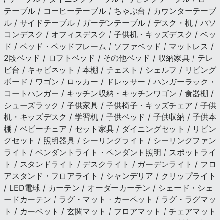
テーブル / コーヒーテーブル / ちゃぶ台 / カウンターテーブ
ル / サイドテーブル / ガーデンテーブル / デスク・机 / パソ
コンデスク / オフィスデスク / 子供机・キッズデスク / ベッ
ド / ベッド・ベッドフレーム / ソファベッド / マットレス /
2段ベッド / ロフトベッド / その他ベッド / 収納家具 / テレ
ビ台 / キャビネット / 本棚 / チェスト / シェルフ / リビング
ボード / ワゴン / ロッカー / ドレッサー / ハンガーラック・
コートハンガー / キッチン収納・キッチンワゴン / 食器棚 /
シューズラック / 子供家具 / 子供椅子・キッズチェア / 子供
机・キッズデスク / 学習机 / 子供ベッド / 子供収納 / 子供本
棚 / ベビーチェア / セット家具 / ダイニングセット / リビン
グセット / 照明器具 / シーリングライト / シーリングファン
ライト / ペンダントライト・ペンダント照明 / スポットライ
ト / スタンドライト / デスクライト / ガーデンライト / フロ
アスタンド・フロアライト / シャンデリア / クリップライト
/ LED電球 / カーテン / オーダーカーテン / シェード・シェ
ードカーテン / ラグ・マット・カーペット / ラグ・ラグマッ
ト / カーペット / 玄関マット / フロアマット / チェアマット