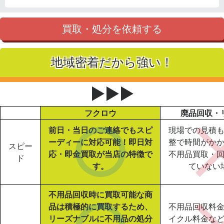
買取・処分を依頼する
地域密着だから強い！
▶▶▶
フクロウ
廃品回収・
前日・当日のご連絡でもスピ
現場での見積
ーディーに対応可能！即日対
整で時間がか
スピー
応・即金買取が当店の特徴で
不用品買取・
ド
す。
ていない
不用品回収時に買取可能な商
品は積極的に買取するため、
不用品回収料
リーズナブルに不用品の処分
イクル料金な