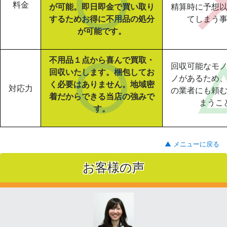
料金
が可能。即日即金で買い取り
精算時に予想
するためお得に不用品の処分
てしまう
が可能です。
不用品１点から喜んで買取・
回収可能なモ
回収いたします。梱包してお
ノがあるため
く必要はありません。地域密
対応力
の業者にも頼
着だからできる当店の強みで
まうこ
す。
▲ メニューに戻る
お客様の声