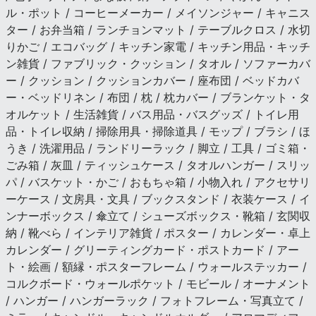
ル・ポット / コーヒーメーカー / メイソンジャー / キャニス
ター / お弁当箱 / ランチョンマット / テーブルクロス / 水切
りかご / エコバッグ / キッチン家電 / キッチン用品・キッチ
ン雑貨 / ファブリック・クッション / タオル / ソファーカバ
ー / クッション / クッションカバー / 座布団 / ベッドカバ
ー・ベッドリネン / 布団 / 枕 / 枕カバー / ブランケット・タ
オルケット / 生活雑貨 / バス用品・バスグッズ / トイレ用
品・トイレ収納 / 掃除用具・掃除道具 / モップ / ブラシ / ほ
うき / 洗濯用品 / ランドリーラック / 脚立 / 工具 / ゴミ箱・
ごみ箱 / 灰皿 / ティッシュケース / タオルハンガー / スリッ
パ / バスケット・かご / おもちゃ箱 / 小物入れ / アクセサリ
ーケース / 文房具・文具 / ブックスタンド / 衣装ケース / イ
ンナーボックス / 傘立て / シューズボックス・靴箱 / 玄関収
納 / 靴べら / インテリア雑貨 / ポスター / カレンダー・卓上
カレンダー / グリーティングカード・ポストカード / アー
ト・絵画 / 額縁・ポスターフレーム / ウォールステッカー /
コルクボード・ウォールポケット / モビール / オーナメント
/ ハンガー / ハンガーラック / フォトフレーム・写真立て /