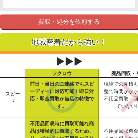
買取・処分を依頼する
地域密着だから強い！
▶▶▶
フクロウ
廃品回収・
前日・当日のご連絡でもスピ
現場での見積
ーディーに対応可能！即日対
整で時間がか
スピー
応・即金買取が当店の特徴で
不用品買取・
ド
す。
ていない
不用品回収時に買取可能な商
品は積極的に買取するため、
不用品回収料