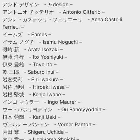
アンド デザイン - ＆design –
アントニオ チッテリオ - Antonio Citterio –
アンナ・カステッリ・フェリエーリ - Anna Castelli
Ferrie… –
イームズ - Eames –
イサム ノグチ - Isamu Noguchi –
磯崎 新 - Arata Isozaki –
伊藤 洋行 - Ito Yoshiyuki –
伊東 豊雄 - Toyo Ito –
乾 三郎 - Saburo Inui –
岩倉榮利 - Eiri Iwakura –
岩佐 周明 - Hiroaki Iwasa –
岩根 堅城 - Kenjo Iwane –
インゴ マウラー - Ingo Maurer –
ウー・バホリヨディン - Ou Baholyyodhin –
植木 莞爾 - Kanji Ueki –
ヴェルナー パントン - Verner Panton –
内田 繁 - Shigeru Uchida –
内山 章一 - Uchiyama Shoichi –