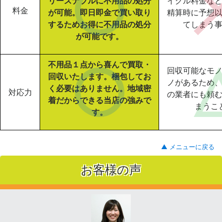
リーズナブルに不用品の処分
イクル料金な
料金
が可能。即日即金で買い取り
精算時に予想
するためお得に不用品の処分
てしまう
が可能です。
不用品１点から喜んで買取・
回収可能なモ
回収いたします。梱包してお
ノがあるため
く必要はありません。地域密
対応力
の業者にも頼
着だからできる当店の強みで
まうこ
す。
▲ メニューに戻る
お客様の声