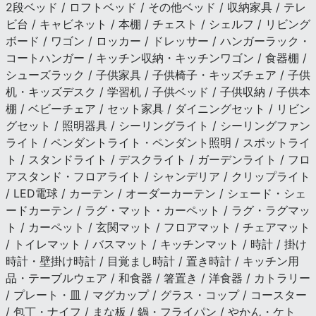
2段ベッド / ロフトベッド / その他ベッド / 収納家具 / テレ
ビ台 / キャビネット / 本棚 / チェスト / シェルフ / リビング
ボード / ワゴン / ロッカー / ドレッサー / ハンガーラック・
コートハンガー / キッチン収納・キッチンワゴン / 食器棚 /
シューズラック / 子供家具 / 子供椅子・キッズチェア / 子供
机・キッズデスク / 学習机 / 子供ベッド / 子供収納 / 子供本
棚 / ベビーチェア / セット家具 / ダイニングセット / リビン
グセット / 照明器具 / シーリングライト / シーリングファン
ライト / ペンダントライト・ペンダント照明 / スポットライ
ト / スタンドライト / デスクライト / ガーデンライト / フロ
アスタンド・フロアライト / シャンデリア / クリップライト
/ LED電球 / カーテン / オーダーカーテン / シェード・シェ
ードカーテン / ラグ・マット・カーペット / ラグ・ラグマッ
ト / カーペット / 玄関マット / フロアマット / チェアマット
/ トイレマット / バスマット / キッチンマット / 時計 / 掛け
時計・壁掛け時計 / 目覚まし時計 / 置き時計 / キッチン用
品・テーブルウェア / 和食器 / 箸置き / 洋食器 / カトラリー
/ プレート・皿 / マグカップ / グラス・コップ / コースター
/ 包丁・ナイフ / まな板 / 鍋・フライパン / やかん・ケト