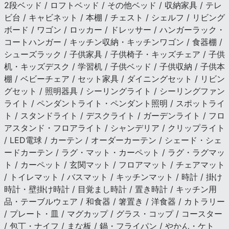
2段ベッド / ロフトベッド / その他ベッド / 収納家具 / テレ
ビ台 / キャビネット / 本棚 / チェスト / シェルフ / リビング
ボード / ワゴン / ロッカー / ドレッサー / ハンガーラック・
コートハンガー / キッチン収納・キッチンワゴン / 食器棚 /
シューズラック / 子供家具 / 子供椅子・キッズチェア / 子供
机・キッズデスク / 学習机 / 子供ベッド / 子供収納 / 子供本
棚 / ベビーチェア / セット家具 / ダイニングセット / リビン
グセット / 照明器具 / シーリングライト / シーリングファン
ライト / ペンダントライト・ペンダント照明 / スポットライ
ト / スタンドライト / デスクライト / ガーデンライト / フロ
アスタンド・フロアライト / シャンデリア / クリップライト
/ LED電球 / カーテン / オーダーカーテン / シェード・シェ
ードカーテン / ラグ・マット・カーペット / ラグ・ラグマッ
ト / カーペット / 玄関マット / フロアマット / チェアマット
/ トイレマット / バスマット / キッチンマット / 時計 / 掛け
時計・壁掛け時計 / 目覚まし時計 / 置き時計 / キッチン用
品・テーブルウェア / 和食器 / 箸置き / 洋食器 / カトラリー
/ プレート・皿 / マグカップ / グラス・コップ / コースター
/ 包丁・ナイフ / まな板 / 鍋・フライパン / やかん・ケト