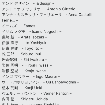
アンド デザイン - ＆design –
アントニオ チッテリオ - Antonio Citterio –
アンナ・カステッリ・フェリエーリ - Anna Castelli
Ferrie… –
イームズ - Eames –
イサム ノグチ - Isamu Noguchi –
磯崎 新 - Arata Isozaki –
伊藤 洋行 - Ito Yoshiyuki –
伊東 豊雄 - Toyo Ito –
乾 三郎 - Saburo Inui –
岩倉榮利 - Eiri Iwakura –
岩佐 周明 - Hiroaki Iwasa –
岩根 堅城 - Kenjo Iwane –
インゴ マウラー - Ingo Maurer –
ウー・バホリヨディン - Ou Baholyyodhin –
植木 莞爾 - Kanji Ueki –
ヴェルナー パントン - Verner Panton –
内田 繁 - Shigeru Uchida –
内山 章一 - Uchiyama Shoichi –