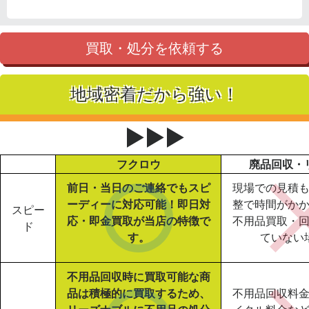
買取・処分を依頼する
地域密着だから強い！
▶▶▶
フクロウ
廃品回収・
前日・当日のご連絡でもスピ
現場での見積
ーディーに対応可能！即日対
整で時間がか
スピー
応・即金買取が当店の特徴で
不用品買取・
ド
す。
ていない
不用品回収時に買取可能な商
品は積極的に買取するため、
不用品回収料