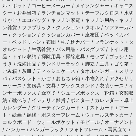
ル・ポット / コーヒーメーカー / メイソンジャー / キャニス
ター / お弁当箱 / ランチョンマット / テーブルクロス / 水切
りかご / エコバッグ / キッチン家電 / キッチン用品・キッチ
ン雑貨 / ファブリック・クッション / タオル / ソファーカバ
ー / クッション / クッションカバー / 座布団 / ベッドカバ
ー・ベッドリネン / 布団 / 枕 / 枕カバー / ブランケット・タ
オルケット / 生活雑貨 / バス用品・バスグッズ / トイレ用
品・トイレ収納 / 掃除用具・掃除道具 / モップ / ブラシ / ほ
うき / 洗濯用品 / ランドリーラック / 脚立 / 工具 / ゴミ箱・
ごみ箱 / 灰皿 / ティッシュケース / タオルハンガー / スリッ
パ / バスケット・かご / おもちゃ箱 / 小物入れ / アクセサリ
ーケース / 文房具・文具 / ブックスタンド / 衣装ケース / イ
ンナーボックス / 傘立て / シューズボックス・靴箱 / 玄関収
納 / 靴べら / インテリア雑貨 / ポスター / カレンダー・卓上
カレンダー / グリーティングカード・ポストカード / アー
ト・絵画 / 額縁・ポスターフレーム / ウォールステッカー /
コルクボード・ウォールポケット / モビール / オーナメント
/ ハンガー / ハンガーラック / フォトフレーム・写真立て /