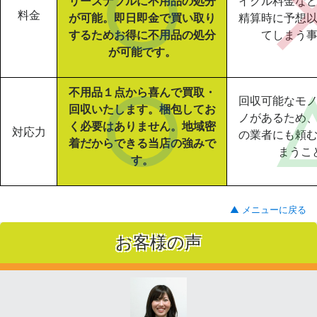
リーズナブルに不用品の処分
イクル料金な
料金
が可能。即日即金で買い取り
精算時に予想
するためお得に不用品の処分
てしまう
が可能です。
不用品１点から喜んで買取・
回収可能なモ
回収いたします。梱包してお
ノがあるため
く必要はありません。地域密
対応力
の業者にも頼
着だからできる当店の強みで
まうこ
す。
▲ メニューに戻る
お客様の声