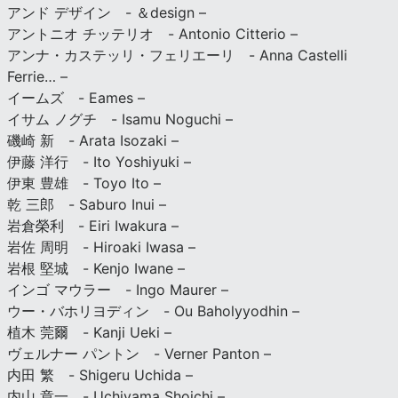
アンド デザイン - ＆design –
アントニオ チッテリオ - Antonio Citterio –
アンナ・カステッリ・フェリエーリ - Anna Castelli
Ferrie… –
イームズ - Eames –
イサム ノグチ - Isamu Noguchi –
磯崎 新 - Arata Isozaki –
伊藤 洋行 - Ito Yoshiyuki –
伊東 豊雄 - Toyo Ito –
乾 三郎 - Saburo Inui –
岩倉榮利 - Eiri Iwakura –
岩佐 周明 - Hiroaki Iwasa –
岩根 堅城 - Kenjo Iwane –
インゴ マウラー - Ingo Maurer –
ウー・バホリヨディン - Ou Baholyyodhin –
植木 莞爾 - Kanji Ueki –
ヴェルナー パントン - Verner Panton –
内田 繁 - Shigeru Uchida –
内山 章一 - Uchiyama Shoichi –