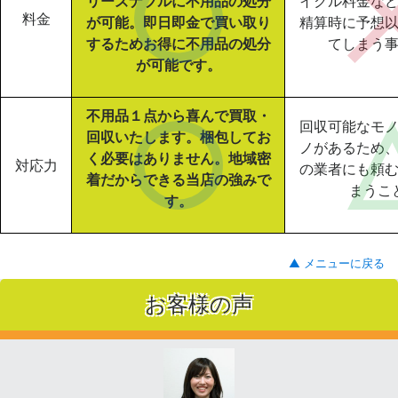
リーズナブルに不用品の処分
イクル料金な
料金
が可能。即日即金で買い取り
精算時に予想
するためお得に不用品の処分
てしまう
が可能です。
不用品１点から喜んで買取・
回収可能なモ
回収いたします。梱包してお
ノがあるため
く必要はありません。地域密
対応力
の業者にも頼
着だからできる当店の強みで
まうこ
す。
▲ メニューに戻る
お客様の声