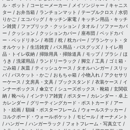
ル・ポット / コーヒーメーカー / メイソンジャー / キャニス
ター / お弁当箱 / ランチョンマット / テーブルクロス / 水切
りかご / エコバッグ / キッチン家電 / キッチン用品・キッチ
ン雑貨 / ファブリック・クッション / タオル / ソファーカバ
ー / クッション / クッションカバー / 座布団 / ベッドカバ
ー・ベッドリネン / 布団 / 枕 / 枕カバー / ブランケット・タ
オルケット / 生活雑貨 / バス用品・バスグッズ / トイレ用
品・トイレ収納 / 掃除用具・掃除道具 / モップ / ブラシ / ほ
うき / 洗濯用品 / ランドリーラック / 脚立 / 工具 / ゴミ箱・
ごみ箱 / 灰皿 / ティッシュケース / タオルハンガー / スリッ
パ / バスケット・かご / おもちゃ箱 / 小物入れ / アクセサリ
ーケース / 文房具・文具 / ブックスタンド / 衣装ケース / イ
ンナーボックス / 傘立て / シューズボックス・靴箱 / 玄関収
納 / 靴べら / インテリア雑貨 / ポスター / カレンダー・卓上
カレンダー / グリーティングカード・ポストカード / アー
ト・絵画 / 額縁・ポスターフレーム / ウォールステッカー /
コルクボード・ウォールポケット / モビール / オーナメント
/ ハンガー / ハンガーラック / フォトフレーム・写真立て /