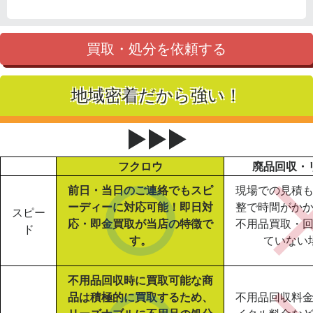
買取・処分を依頼する
地域密着だから強い！
▶▶▶
フクロウ
廃品回収・
前日・当日のご連絡でもスピ
現場での見積
ーディーに対応可能！即日対
整で時間がか
スピー
応・即金買取が当店の特徴で
不用品買取・
ド
す。
ていない
不用品回収時に買取可能な商
品は積極的に買取するため、
不用品回収料