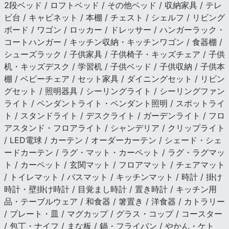
2段ベッド / ロフトベッド / その他ベッド / 収納家具 / テレ
ビ台 / キャビネット / 本棚 / チェスト / シェルフ / リビング
ボード / ワゴン / ロッカー / ドレッサー / ハンガーラック・
コートハンガー / キッチン収納・キッチンワゴン / 食器棚 /
シューズラック / 子供家具 / 子供椅子・キッズチェア / 子供
机・キッズデスク / 学習机 / 子供ベッド / 子供収納 / 子供本
棚 / ベビーチェア / セット家具 / ダイニングセット / リビン
グセット / 照明器具 / シーリングライト / シーリングファン
ライト / ペンダントライト・ペンダント照明 / スポットライ
ト / スタンドライト / デスクライト / ガーデンライト / フロ
アスタンド・フロアライト / シャンデリア / クリップライト
/ LED電球 / カーテン / オーダーカーテン / シェード・シェ
ードカーテン / ラグ・マット・カーペット / ラグ・ラグマッ
ト / カーペット / 玄関マット / フロアマット / チェアマット
/ トイレマット / バスマット / キッチンマット / 時計 / 掛け
時計・壁掛け時計 / 目覚まし時計 / 置き時計 / キッチン用
品・テーブルウェア / 和食器 / 箸置き / 洋食器 / カトラリー
/ プレート・皿 / マグカップ / グラス・コップ / コースター
/ 包丁・ナイフ / まな板 / 鍋・フライパン / やかん・ケト