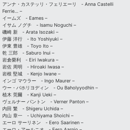
アンナ・カステッリ・フェリエーリ - Anna Castelli
Ferrie… –
イームズ - Eames –
イサム ノグチ - Isamu Noguchi –
磯崎 新 - Arata Isozaki –
伊藤 洋行 - Ito Yoshiyuki –
伊東 豊雄 - Toyo Ito –
乾 三郎 - Saburo Inui –
岩倉榮利 - Eiri Iwakura –
岩佐 周明 - Hiroaki Iwasa –
岩根 堅城 - Kenjo Iwane –
インゴ マウラー - Ingo Maurer –
ウー・バホリヨディン - Ou Baholyyodhin –
植木 莞爾 - Kanji Ueki –
ヴェルナー パントン - Verner Panton –
内田 繁 - Shigeru Uchida –
内山 章一 - Uchiyama Shoichi –
エーロ サーリネン - Eero Saarinen –
エーロ・アールニオ - Eero Aarnio –