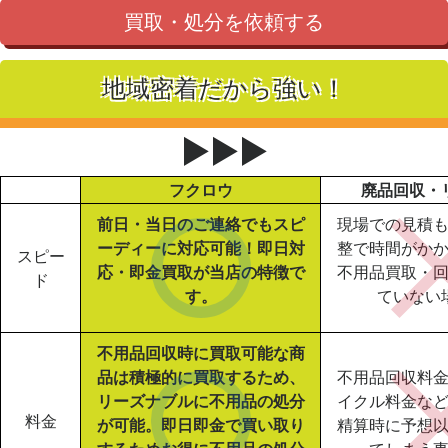
買取・処分を依頼する
地域密着だから強い！
▶▶▶
フクロウ
廃品回収・
前日・当日のご連絡でもスピ
現場での見積
ーディーに対応可能！即日対
整で時間がか
スピー
応・即金買取が当店の特徴で
不用品買取・
ド
す。
ていない
不用品回収時に買取可能な商
品は積極的に買取するため、
不用品回収料
リーズナブルに不用品の処分
イクル料金な
料金
が可能。即日即金で買い取り
精算時に予想