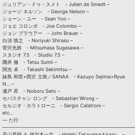
ジュリアン・ドゥ・スメト - Julien de Smedt –
ジョージ ネルソン - George Nelson –
ショーン・ユー - Sean Yoo –
ジョエ コロンボ - Joe Colombo –
ジョン ブラウアー - John Brauer –
白須 慎之 - Noriyuki Shirasu –
菅沢光政 - Mitsumasa Sugasawa –
スタジオ 7.5 - Studio 7.5 –
隅井 徹 - Tetsu Sumii –
関光 卓 - Takashi Sekimitsu –
妹島 和世+西沢 立衛／SANAA - Kazuyo Sejima+Ryue
N… –
瀬戸 昇 - Noboru Seto –
セバスチャン ロング - Sebastian Wrong –
セルジオ・カラトローニ - Sergio Calatroni –
etc…
— た行
———————————————————————————
高山英樹 ＆ 伊与木一吉 - Hideki Takayama＆kazu… –