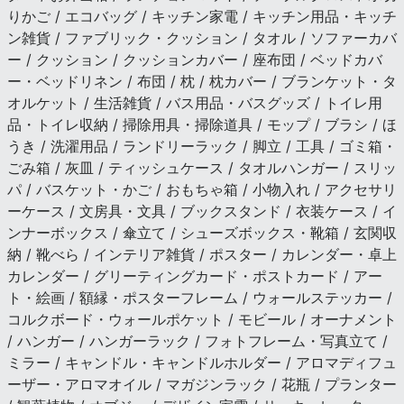
りかご / エコバッグ / キッチン家電 / キッチン用品・キッチ
ン雑貨 / ファブリック・クッション / タオル / ソファーカバ
ー / クッション / クッションカバー / 座布団 / ベッドカバ
ー・ベッドリネン / 布団 / 枕 / 枕カバー / ブランケット・タ
オルケット / 生活雑貨 / バス用品・バスグッズ / トイレ用
品・トイレ収納 / 掃除用具・掃除道具 / モップ / ブラシ / ほ
うき / 洗濯用品 / ランドリーラック / 脚立 / 工具 / ゴミ箱・
ごみ箱 / 灰皿 / ティッシュケース / タオルハンガー / スリッ
パ / バスケット・かご / おもちゃ箱 / 小物入れ / アクセサリ
ーケース / 文房具・文具 / ブックスタンド / 衣装ケース / イ
ンナーボックス / 傘立て / シューズボックス・靴箱 / 玄関収
納 / 靴べら / インテリア雑貨 / ポスター / カレンダー・卓上
カレンダー / グリーティングカード・ポストカード / アー
ト・絵画 / 額縁・ポスターフレーム / ウォールステッカー /
コルクボード・ウォールポケット / モビール / オーナメント
/ ハンガー / ハンガーラック / フォトフレーム・写真立て /
ミラー / キャンドル・キャンドルホルダー / アロマディフュ
ーザー・アロマオイル / マガジンラック / 花瓶 / プランター