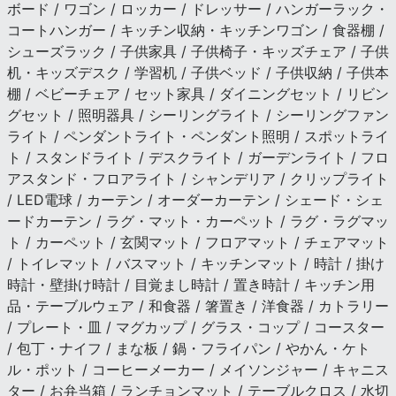
ボード / ワゴン / ロッカー / ドレッサー / ハンガーラック・
コートハンガー / キッチン収納・キッチンワゴン / 食器棚 /
シューズラック / 子供家具 / 子供椅子・キッズチェア / 子供
机・キッズデスク / 学習机 / 子供ベッド / 子供収納 / 子供本
棚 / ベビーチェア / セット家具 / ダイニングセット / リビン
グセット / 照明器具 / シーリングライト / シーリングファン
ライト / ペンダントライト・ペンダント照明 / スポットライ
ト / スタンドライト / デスクライト / ガーデンライト / フロ
アスタンド・フロアライト / シャンデリア / クリップライト
/ LED電球 / カーテン / オーダーカーテン / シェード・シェ
ードカーテン / ラグ・マット・カーペット / ラグ・ラグマッ
ト / カーペット / 玄関マット / フロアマット / チェアマット
/ トイレマット / バスマット / キッチンマット / 時計 / 掛け
時計・壁掛け時計 / 目覚まし時計 / 置き時計 / キッチン用
品・テーブルウェア / 和食器 / 箸置き / 洋食器 / カトラリー
/ プレート・皿 / マグカップ / グラス・コップ / コースター
/ 包丁・ナイフ / まな板 / 鍋・フライパン / やかん・ケト
ル・ポット / コーヒーメーカー / メイソンジャー / キャニス
ター / お弁当箱 / ランチョンマット / テーブルクロス / 水切