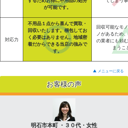
するためお得に不用品の処分
てしまう
が可能です。
不用品１点から喜んで買取・
回収可能なモ
回収いたします。梱包してお
ノがあるため
く必要はありません。地域密
対応力
の業者にも頼
着だからできる当店の強みで
まうこ
す。
▲ メニューに戻る
お客様の声
明石市本町 ・３０代・女性