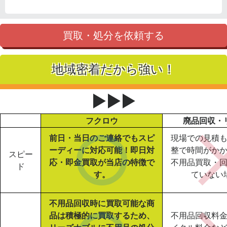
買取・処分を依頼する
地域密着だから強い！
▶▶▶
フクロウ
廃品回収・
前日・当日のご連絡でもスピ
現場での見積
ーディーに対応可能！即日対
整で時間がか
スピー
応・即金買取が当店の特徴で
不用品買取・
ド
す。
ていない
不用品回収時に買取可能な商
品は積極的に買取するため、
不用品回収料