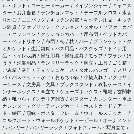
ル・ポット / コーヒーメーカー / メイソンジャー / キャニス
ター / お弁当箱 / ランチョンマット / テーブルクロス / 水切
りかご / エコバッグ / キッチン家電 / キッチン用品・キッチ
ン雑貨 / ファブリック・クッション / タオル / ソファーカバ
ー / クッション / クッションカバー / 座布団 / ベッドカバ
ー・ベッドリネン / 布団 / 枕 / 枕カバー / ブランケット・タ
オルケット / 生活雑貨 / バス用品・バスグッズ / トイレ用
品・トイレ収納 / 掃除用具・掃除道具 / モップ / ブラシ / ほ
うき / 洗濯用品 / ランドリーラック / 脚立 / 工具 / ゴミ箱・
ごみ箱 / 灰皿 / ティッシュケース / タオルハンガー / スリッ
パ / バスケット・かご / おもちゃ箱 / 小物入れ / アクセサリ
ーケース / 文房具・文具 / ブックスタンド / 衣装ケース / イ
ンナーボックス / 傘立て / シューズボックス・靴箱 / 玄関収
納 / 靴べら / インテリア雑貨 / ポスター / カレンダー・卓上
カレンダー / グリーティングカード・ポストカード / アー
ト・絵画 / 額縁・ポスターフレーム / ウォールステッカー /
コルクボード・ウォールポケット / モビール / オーナメント
/ ハンガー / ハンガーラック / フォトフレーム・写真立て /