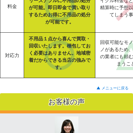
リーズナブルに不用品の処分
イクル料金な
料金
が可能。即日即金で買い取り
精算時に予想
するためお得に不用品の処分
てしまう
が可能です。
不用品１点から喜んで買取・
回収可能なモ
回収いたします。梱包してお
ノがあるため
く必要はありません。地域密
対応力
の業者にも頼
着だからできる当店の強みで
まうこ
す。
▲ メニューに戻る
お客様の声