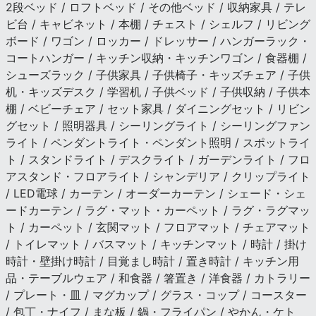
2段ベッド / ロフトベッド / その他ベッド / 収納家具 / テレ
ビ台 / キャビネット / 本棚 / チェスト / シェルフ / リビング
ボード / ワゴン / ロッカー / ドレッサー / ハンガーラック・
コートハンガー / キッチン収納・キッチンワゴン / 食器棚 /
シューズラック / 子供家具 / 子供椅子・キッズチェア / 子供
机・キッズデスク / 学習机 / 子供ベッド / 子供収納 / 子供本
棚 / ベビーチェア / セット家具 / ダイニングセット / リビン
グセット / 照明器具 / シーリングライト / シーリングファン
ライト / ペンダントライト・ペンダント照明 / スポットライ
ト / スタンドライト / デスクライト / ガーデンライト / フロ
アスタンド・フロアライト / シャンデリア / クリップライト
/ LED電球 / カーテン / オーダーカーテン / シェード・シェ
ードカーテン / ラグ・マット・カーペット / ラグ・ラグマッ
ト / カーペット / 玄関マット / フロアマット / チェアマット
/ トイレマット / バスマット / キッチンマット / 時計 / 掛け
時計・壁掛け時計 / 目覚まし時計 / 置き時計 / キッチン用
品・テーブルウェア / 和食器 / 箸置き / 洋食器 / カトラリー
/ プレート・皿 / マグカップ / グラス・コップ / コースター
/ 包丁・ナイフ / まな板 / 鍋・フライパン / やかん・ケト