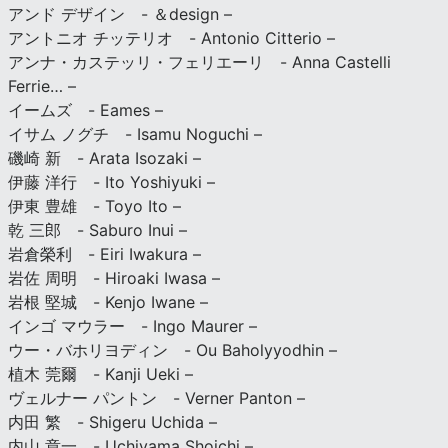
アンド デザイン - ＆design –
アントニオ チッテリオ - Antonio Citterio –
アンナ・カステッリ・フェリエーリ - Anna Castelli
Ferrie… –
イームズ - Eames –
イサム ノグチ - Isamu Noguchi –
磯崎 新 - Arata Isozaki –
伊藤 洋行 - Ito Yoshiyuki –
伊東 豊雄 - Toyo Ito –
乾 三郎 - Saburo Inui –
岩倉榮利 - Eiri Iwakura –
岩佐 周明 - Hiroaki Iwasa –
岩根 堅城 - Kenjo Iwane –
インゴ マウラー - Ingo Maurer –
ウー・バホリヨディン - Ou Baholyyodhin –
植木 莞爾 - Kanji Ueki –
ヴェルナー パントン - Verner Panton –
内田 繁 - Shigeru Uchida –
内山 章一 - Uchiyama Shoichi –