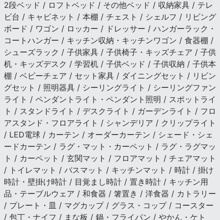
2段ベッド / ロフトベッド / その他ベッド / 収納家具 / テレ
ビ台 / キャビネット / 本棚 / チェスト / シェルフ / リビング
ボード / ワゴン / ロッカー / ドレッサー / ハンガーラック・
コートハンガー / キッチン収納・キッチンワゴン / 食器棚 /
シューズラック / 子供家具 / 子供椅子・キッズチェア / 子供
机・キッズデスク / 学習机 / 子供ベッド / 子供収納 / 子供本
棚 / ベビーチェア / セット家具 / ダイニングセット / リビン
グセット / 照明器具 / シーリングライト / シーリングファン
ライト / ペンダントライト・ペンダント照明 / スポットライ
ト / スタンドライト / デスクライト / ガーデンライト / フロ
アスタンド・フロアライト / シャンデリア / クリップライト
/ LED電球 / カーテン / オーダーカーテン / シェード・シェ
ードカーテン / ラグ・マット・カーペット / ラグ・ラグマッ
ト / カーペット / 玄関マット / フロアマット / チェアマット
/ トイレマット / バスマット / キッチンマット / 時計 / 掛け
時計・壁掛け時計 / 目覚まし時計 / 置き時計 / キッチン用
品・テーブルウェア / 和食器 / 箸置き / 洋食器 / カトラリー
/ プレート・皿 / マグカップ / グラス・コップ / コースター
/ 包丁・ナイフ / まな板 / 鍋・フライパン / やかん・ケト