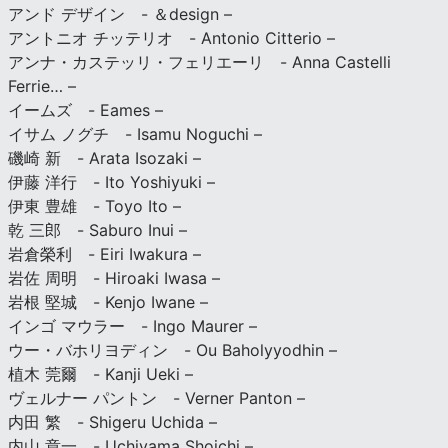
アンド デザイン - ＆design –
アントニオ チッテリオ - Antonio Citterio –
アンナ・カステッリ・フェリエーリ - Anna Castelli
Ferrie… –
イームズ - Eames –
イサム ノグチ - Isamu Noguchi –
磯崎 新 - Arata Isozaki –
伊藤 洋行 - Ito Yoshiyuki –
伊東 豊雄 - Toyo Ito –
乾 三郎 - Saburo Inui –
岩倉榮利 - Eiri Iwakura –
岩佐 周明 - Hiroaki Iwasa –
岩根 堅城 - Kenjo Iwane –
インゴ マウラー - Ingo Maurer –
ウー・バホリヨディン - Ou Baholyyodhin –
植木 莞爾 - Kanji Ueki –
ヴェルナー パントン - Verner Panton –
内田 繁 - Shigeru Uchida –
内山 章一 - Uchiyama Shoichi –