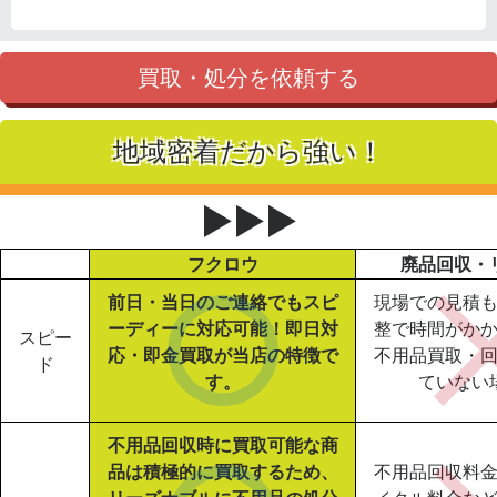
買取・処分を依頼する
地域密着だから強い！
▶▶▶
フクロウ
廃品回収・
前日・当日のご連絡でもスピ
現場での見積
ーディーに対応可能！即日対
整で時間がか
スピー
応・即金買取が当店の特徴で
不用品買取・
ド
す。
ていない
不用品回収時に買取可能な商
品は積極的に買取するため、
不用品回収料