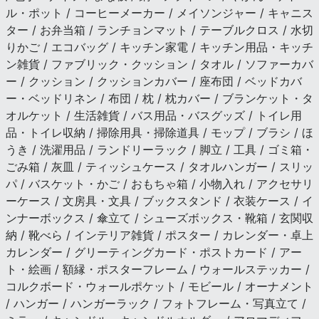
ル・ポット / コーヒーメーカー / メイソンジャー / キャニス
ター / お弁当箱 / ランチョンマット / テーブルクロス / 水切
りかご / エコバッグ / キッチン家電 / キッチン用品・キッチ
ン雑貨 / ファブリック・クッション / タオル / ソファーカバ
ー / クッション / クッションカバー / 座布団 / ベッドカバ
ー・ベッドリネン / 布団 / 枕 / 枕カバー / ブランケット・タ
オルケット / 生活雑貨 / バス用品・バスグッズ / トイレ用
品・トイレ収納 / 掃除用具・掃除道具 / モップ / ブラシ / ほ
うき / 洗濯用品 / ランドリーラック / 脚立 / 工具 / ゴミ箱・
ごみ箱 / 灰皿 / ティッシュケース / タオルハンガー / スリッ
パ / バスケット・かご / おもちゃ箱 / 小物入れ / アクセサリ
ーケース / 文房具・文具 / ブックスタンド / 衣装ケース / イ
ンナーボックス / 傘立て / シューズボックス・靴箱 / 玄関収
納 / 靴べら / インテリア雑貨 / ポスター / カレンダー・卓上
カレンダー / グリーティングカード・ポストカード / アー
ト・絵画 / 額縁・ポスターフレーム / ウォールステッカー /
コルクボード・ウォールポケット / モビール / オーナメント
/ ハンガー / ハンガーラック / フォトフレーム・写真立て /