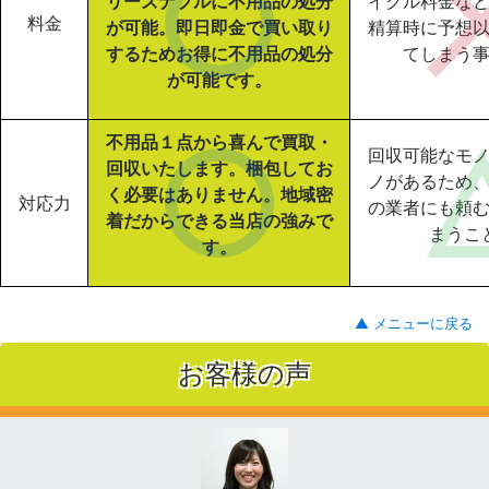
リーズナブルに不用品の処分
イクル料金な
料金
が可能。即日即金で買い取り
精算時に予想
するためお得に不用品の処分
てしまう
が可能です。
不用品１点から喜んで買取・
回収可能なモ
回収いたします。梱包してお
ノがあるため
く必要はありません。地域密
対応力
の業者にも頼
着だからできる当店の強みで
まうこ
す。
▲ メニューに戻る
お客様の声