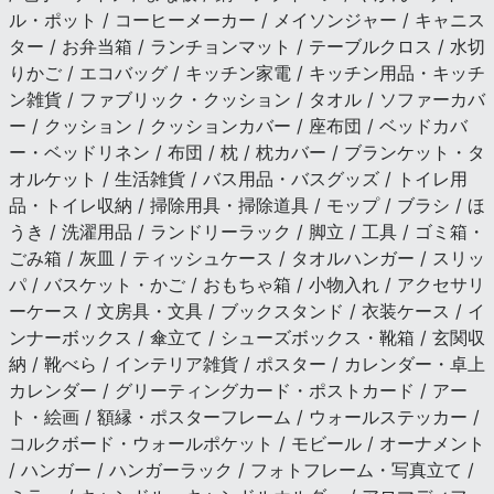
ル・ポット / コーヒーメーカー / メイソンジャー / キャニス
ター / お弁当箱 / ランチョンマット / テーブルクロス / 水切
りかご / エコバッグ / キッチン家電 / キッチン用品・キッチ
ン雑貨 / ファブリック・クッション / タオル / ソファーカバ
ー / クッション / クッションカバー / 座布団 / ベッドカバ
ー・ベッドリネン / 布団 / 枕 / 枕カバー / ブランケット・タ
オルケット / 生活雑貨 / バス用品・バスグッズ / トイレ用
品・トイレ収納 / 掃除用具・掃除道具 / モップ / ブラシ / ほ
うき / 洗濯用品 / ランドリーラック / 脚立 / 工具 / ゴミ箱・
ごみ箱 / 灰皿 / ティッシュケース / タオルハンガー / スリッ
パ / バスケット・かご / おもちゃ箱 / 小物入れ / アクセサリ
ーケース / 文房具・文具 / ブックスタンド / 衣装ケース / イ
ンナーボックス / 傘立て / シューズボックス・靴箱 / 玄関収
納 / 靴べら / インテリア雑貨 / ポスター / カレンダー・卓上
カレンダー / グリーティングカード・ポストカード / アー
ト・絵画 / 額縁・ポスターフレーム / ウォールステッカー /
コルクボード・ウォールポケット / モビール / オーナメント
/ ハンガー / ハンガーラック / フォトフレーム・写真立て /