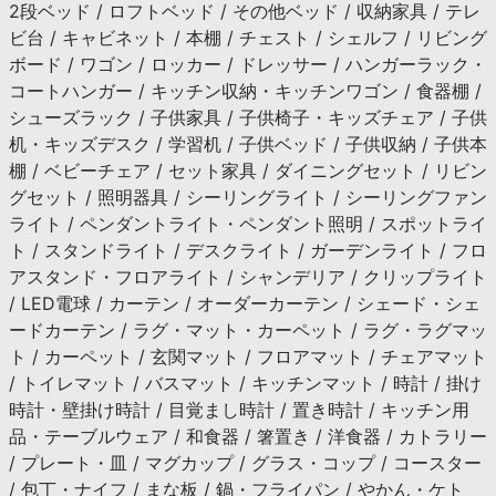
2段ベッド / ロフトベッド / その他ベッド / 収納家具 / テレ
ビ台 / キャビネット / 本棚 / チェスト / シェルフ / リビング
ボード / ワゴン / ロッカー / ドレッサー / ハンガーラック・
コートハンガー / キッチン収納・キッチンワゴン / 食器棚 /
シューズラック / 子供家具 / 子供椅子・キッズチェア / 子供
机・キッズデスク / 学習机 / 子供ベッド / 子供収納 / 子供本
棚 / ベビーチェア / セット家具 / ダイニングセット / リビン
グセット / 照明器具 / シーリングライト / シーリングファン
ライト / ペンダントライト・ペンダント照明 / スポットライ
ト / スタンドライト / デスクライト / ガーデンライト / フロ
アスタンド・フロアライト / シャンデリア / クリップライト
/ LED電球 / カーテン / オーダーカーテン / シェード・シェ
ードカーテン / ラグ・マット・カーペット / ラグ・ラグマッ
ト / カーペット / 玄関マット / フロアマット / チェアマット
/ トイレマット / バスマット / キッチンマット / 時計 / 掛け
時計・壁掛け時計 / 目覚まし時計 / 置き時計 / キッチン用
品・テーブルウェア / 和食器 / 箸置き / 洋食器 / カトラリー
/ プレート・皿 / マグカップ / グラス・コップ / コースター
/ 包丁・ナイフ / まな板 / 鍋・フライパン / やかん・ケト