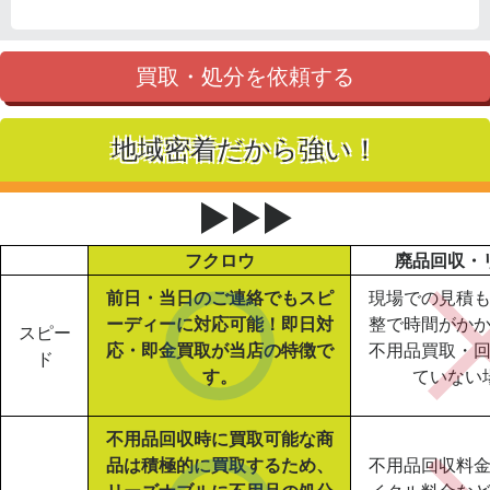
買取・処分を依頼する
地域密着だから強い！
▶▶▶
フクロウ
廃品回収・
前日・当日のご連絡でもスピ
現場での見積
ーディーに対応可能！即日対
整で時間がか
スピー
応・即金買取が当店の特徴で
不用品買取・
ド
す。
ていない
不用品回収時に買取可能な商
品は積極的に買取するため、
不用品回収料