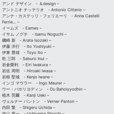
アンド デザイン - ＆design –
アントニオ チッテリオ - Antonio Citterio –
アンナ・カステッリ・フェリエーリ - Anna Castelli
Ferrie… –
イームズ - Eames –
イサム ノグチ - Isamu Noguchi –
磯崎 新 - Arata Isozaki –
伊藤 洋行 - Ito Yoshiyuki –
伊東 豊雄 - Toyo Ito –
乾 三郎 - Saburo Inui –
岩倉榮利 - Eiri Iwakura –
岩佐 周明 - Hiroaki Iwasa –
岩根 堅城 - Kenjo Iwane –
インゴ マウラー - Ingo Maurer –
ウー・バホリヨディン - Ou Baholyyodhin –
植木 莞爾 - Kanji Ueki –
ヴェルナー パントン - Verner Panton –
内田 繁 - Shigeru Uchida –
内山 章一 - Uchiyama Shoichi –