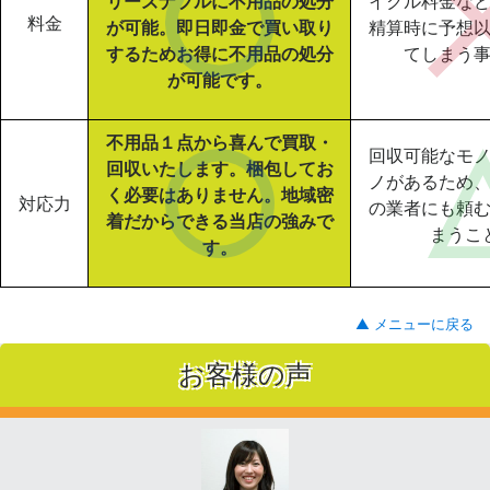
リーズナブルに不用品の処分
イクル料金な
料金
が可能。即日即金で買い取り
精算時に予想
するためお得に不用品の処分
てしまう
が可能です。
不用品１点から喜んで買取・
回収可能なモ
回収いたします。梱包してお
ノがあるため
く必要はありません。地域密
対応力
の業者にも頼
着だからできる当店の強みで
まうこ
す。
▲ メニューに戻る
お客様の声