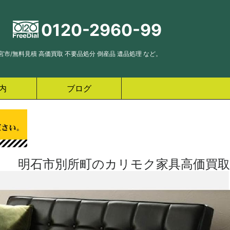
0120-2960-99
市/無料見積 高価買取 不要品処分 倒産品 遺品処理 など。
内
ブログ
明石市別所町のカリモク家具高価買取