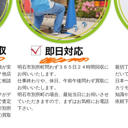
額が安
明石市別所町問わず３６５日２４時間回収に
親切
？他店
お伺いいたします。
だい
ご相談
仕事終わりや、休日、午前午後問わず買取に
日本
お伺いいたします。
カリ
フがデ
明石市別所町の場合、最短当日にお伺いさせ
知識
で査定
ていただきますので、まずはお気軽にお電話
依頼
市別所
下さい。
の買取